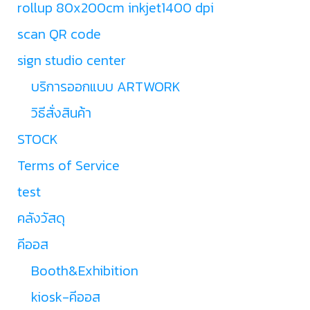
rollup 80x200cm inkjet1400 dpi
scan QR code
sign studio center
บริการออกแบบ ARTWORK
วิธีสั่งสินค้า
STOCK
Terms of Service
test
คลังวัสดุ
คีออส
Booth&Exhibition
kiosk-คีออส