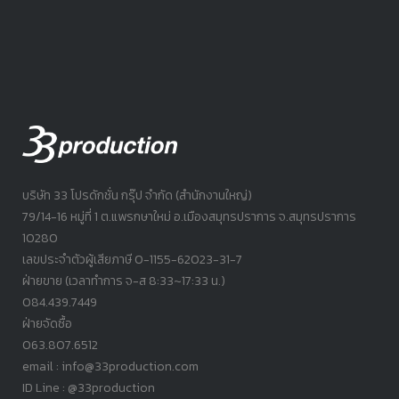
บริษัท 33 โปรดักชั่น กรุ๊ป จำกัด (สำนักงานใหญ่)
79/14-16 หมู่ที่ 1 ต.แพรกษาใหม่ อ.เมืองสมุทรปราการ จ.สมุทรปราการ
10280
เลขประจำตัวผู้เสียภาษี 0-1155-62023-31-7
ฝ่ายขาย (เวลาทำการ จ-ส 8:33~17:33 น.)
084.439.7449
ฝ่ายจัดซื้อ
063.807.6512
email : info@33production.com
ID Line : @33production