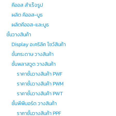
คีออส สำเร็จรูป
ผลิต คีออส-บูธ
ผลิตคีออส-และบูธ
ชั้นวางสินค้า
Display อะคริลิค โชว์สินค้า
ชั้นกระดาษ วางสินค้า
ชั้นพลาสวูด วางสินค้า
ราคาชั้นวางสินค้า PWF
ราคาชั้นวางสินค้า PWM
ราคาชั้นวางสินค้า PWT
ชั้นพีพีบอร์ด วางสินค้า
ราคาชั้นวางสินค้า PPF