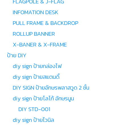
FLAGPOLE & J-FLAG
INFOMATION DESK
PULL FRAME & BACKDROP
ROLLUP BANNER
X-BANER & X-FRAME
ป้าย DIY
diy sign ป้ายกล่องไฟ
diy sign ป้ายสแตนดี้
DIY SIGN ป้ายอักษรพลาสวูด 2 ชั้น
diy sign ป้ายโลโก้ อักษรนูน
DIY STD-001
diy sign ป้ายไวนิล