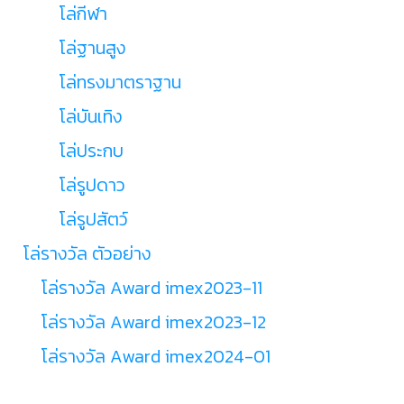
โล่กีฬา
โล่ฐานสูง
โล่ทรงมาตราฐาน
โล่บันเทิง
โล่ประกบ
โล่รูปดาว
โล่รูปสัตว์
โล่รางวัล ตัวอย่าง
โล่รางวัล Award imex2023-11
โล่รางวัล Award imex2023-12
โล่รางวัล Award imex2024-01