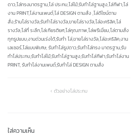
ดาว,โล่ทรงมาตรฐาน,โล่ ประกบ,โล่ไม้,รับทำโล่ฐานสูง,โล่กีฬา,โล่
งาน PRINT,โล่งานเพนต์,โล่ DESIGN ตามสั่ง ,โล่ดีไซน์ตาม
สั่ง,ร้านโล่รางวัล,รับทำโล่รางวัล,ขายโล่รางวัล,โล่อะคริลิค,โล่
รางวัล,โล่ที่ ระลึก,โล่เกียรติยศ,โล่คุณภาพ,โล่พรีเมี่ยม,โล่ตามสั่ง
ทุกรูปแบบ,งานด่วนเร่งได้,รับทำ โล่,ขายโล่รางวัล,โล่อะคริลิค,งาน
เลเซอร์,โล่แบบพิเศษ, รับทำโล่รูปดาว,รับทำโล่ทรง มาตรฐาน,รับ
ทำโล่ประกบ,รับทำโล่ไม้,รับทำโล่ฐานสูง,รับทำโล่กีฬา,รับทำโล่งาน
PRINT, รับทำโล่งานเพนต์,รับทำโล่ DESIGN ตามสั่ง
แนะแนว
ตัวอย่างโล่ประกบ
เรื่อง
ใส่ความเห็น