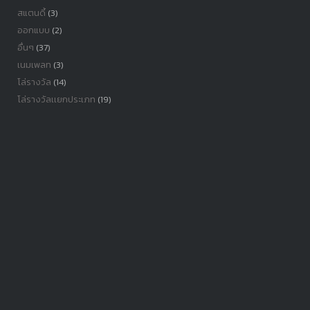
สแตนดี้
(3)
ออกแบบ
(2)
อื่นๆ
(37)
เนมเพลท
(3)
โล่รางวัล
(14)
โล่รางวัลเเยกประเภท
(19)