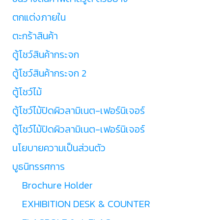
ตกแต่งภายใน
ตะกร้าสินค้า
ตู้โชว์สินค้ากระจก
ตู้โชว์สินค้ากระจก 2
ตู้โชว์ไม้
ตู้โชว์ไม้ปิดผิวลามิเนต-เฟอร์นิเจอร์
ตู้โชว์ไม้ปิดผิวลามิเนต-เฟอร์นิเจอร์
นโยบายความเป็นส่วนตัว
บูธนิทรรศการ
Brochure Holder
EXHIBITION DESK & COUNTER