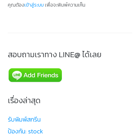
คุณต้อง
เข้าสู่ระบบ
เพื่อจะพิมพ์ความเห็น
สอบถามเราทาง LINE@ ได้เลย
เรื่องล่าสุด
รับพิมพ์สกรีน
ป้องกัน: stock