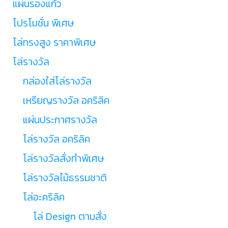
แผ่นรองแก้ว
โปรโมชั่น พิเศษ
โล่ทรงสูง ราคาพิเศษ
โล่รางวัล
กล่องใส่โล่รางวัล
เหรียญรางวัล อคริลิค
แผ่นประกาศรางวัล
โล่รางวัล อคริลิค
โล่รางวัลสั่งทำพิเศษ
โล่รางวัลไม้ธรรมชาติ
โล่อะคริลิค
โล่ Design ตามสั่ง