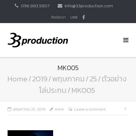
Skip
096.883.5807
info@33production.com
to
content
ติดต่อเรา
LINE
MK005
Home
/
2019
/
พฤษภาคม
/
25
/
ตัวอย่าง
โล่ประกบ
/
MK005
แนะ
พฤษภาคม 25, 2019
mink
Leave a comment
เรื่อ