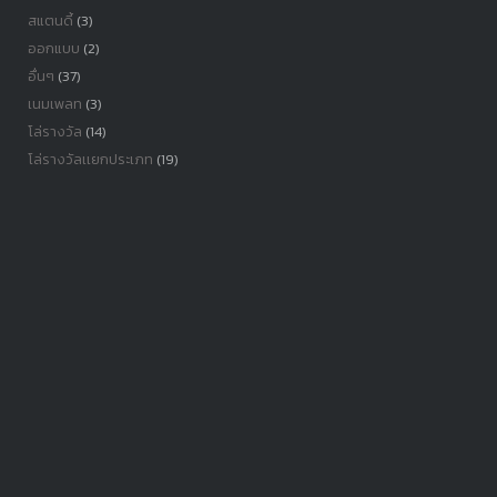
สแตนดี้
(3)
ออกแบบ
(2)
อื่นๆ
(37)
เนมเพลท
(3)
โล่รางวัล
(14)
โล่รางวัลเเยกประเภท
(19)