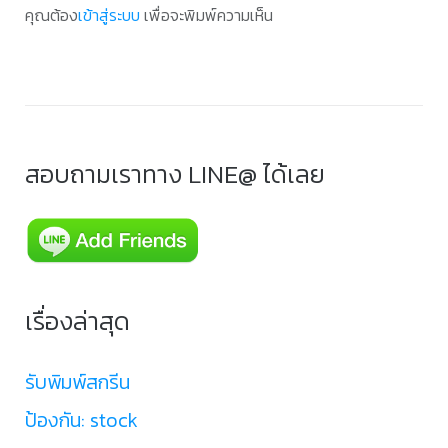
คุณต้อง
เข้าสู่ระบบ
เพื่อจะพิมพ์ความเห็น
สอบถามเราทาง LINE@ ได้เลย
เรื่องล่าสุด
รับพิมพ์สกรีน
ป้องกัน: stock