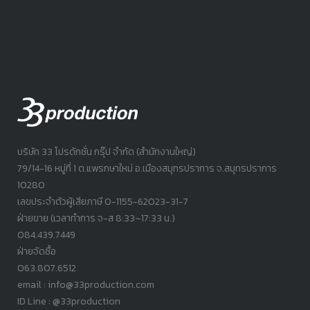
บริษัท 33 โปรดักชั่น กรุ๊ป จำกัด (สำนักงานใหญ่)
79/14-16 หมู่ที่ 1 ต.แพรกษาใหม่ อ.เมืองสมุทรปราการ จ.สมุทรปราการ
10280
เลขประจำตัวผู้เสียภาษี 0-1155-62023-31-7
ฝ่ายขาย (เวลาทำการ จ-ส 8:33~17:33 น.)
084.439.7449
ฝ่ายจัดซื้อ
063.807.6512
email : info@33production.com
ID Line : @33production