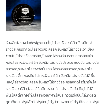
รับผลิตโล่รางวัลdesignตามสั่ง,โล่รางวัลอะคริลิค,รับผลิตโล่
รางวัลเกียรติคุณ,โล่รางวัลอะคริลิค,รับผลิตโล่รางวัลเจาะช่อง
ภายใน,โล่รางวัลอะคริลิค,รับผลิตโล่รางวัลประกบอะคริลิคหน้า
หลัง,โล่รางวัลอะคริลิค,รับผลิตโล่รางวัลประกวดแข่งขัน,โล่รางวัล
อะคริลิค,รับผลิตโล่รางวัลบันเทิง,โล่รางวัลอะคริลิค,รับผลิตโล่
รางวัลสติ้กเกอร์ทึบ,โล่รางวัลอะคริลิค,รับผลิตโล่รางวัลใส่สีพื้น
หลัง,โล่รางวัลอะคริลิค,รับผลิตโล่รางวัลอะคริลิคติดโรว์มาร์ค,โล่
รางวัลอะคริลิค,โล่อคริลิคติดโรว์มาร์ค,โล่รางวัลบันเทิง,โล่ใส่สี
พื้น,โล่สติ๊กเกอร์ทึบ,โล่รางวัลกีฬา,โล่ประกวดแข่งขัน,โล่เกีตรติ
คุณดีเด่น,โล่รูปสัตว์,โล่รูปคน,โล่รูปยานพาหนะ,โล่รูปสิ่งของ,โล่รูป