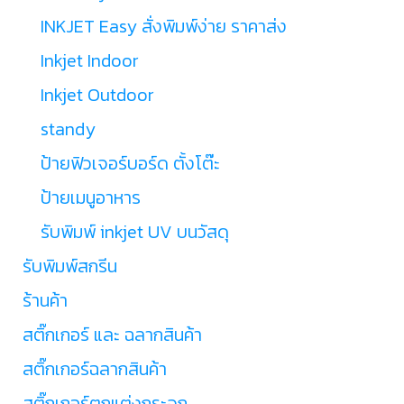
INKJET Easy สั่งพิมพ์ง่าย ราคาส่ง
Inkjet Indoor
Inkjet Outdoor
standy
ป้ายฟิวเจอร์บอร์ด ตั้งโต๊ะ
ป้ายเมนูอาหาร
รับพิมพ์ inkjet UV บนวัสดุ
รับพิมพ์สกรีน
ร้านค้า
สติ๊กเกอร์ และ ฉลากสินค้า
สติ๊กเกอร์ฉลากสินค้า
สติ๊กเกอร์ตกแต่งกระจก