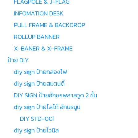
FLAGPOLE & J-FLAG
INFOMATION DESK
PULL FRAME & BACKDROP
ROLLUP BANNER
X-BANER & X-FRAME
ป้าย DIY
diy sign ป้ายกล่องไฟ
diy sign ป้ายสแตนดี้
DIY SIGN ป้ายอักษรพลาสวูด 2 ชั้น
diy sign ป้ายโลโก้ อักษรนูน
DIY STD-001
diy sign ป้ายไวนิล