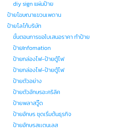
diy sign แผ่นป้าย
ป้ายโฆษณาแขวนเพดาน
ป้ายโลโก้บริษัท
ขั้นตอนการขอใบเสนอราคา ทำป้าย
ป้ายInfomation
ป้ายกล่องไฟ-ป้ายตู้ไฟ
ป้ายกล่องไฟ-ป้ายตู้ไฟ
ป้ายตัวอย่าง
ป้ายตัวอักษรอะคริลิค
ป้ายพลาสวู๊ด
ป้ายอักษร ชุดเริ่มต้นธุรกิจ
ป้ายอักษรสเเตนเลส