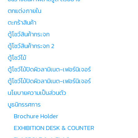
ตกแต่งภายใน
ตะกร้าสินค้า
ตู้โชว์สินค้ากระจก
ตู้โชว์สินค้ากระจก 2
ตู้โชว์ไม้
ตู้โชว์ไม้ปิดผิวลามิเนต-เฟอร์นิเจอร์
ตู้โชว์ไม้ปิดผิวลามิเนต-เฟอร์นิเจอร์
นโยบายความเป็นส่วนตัว
บูธนิทรรศการ
Brochure Holder
EXHIBITION DESK & COUNTER