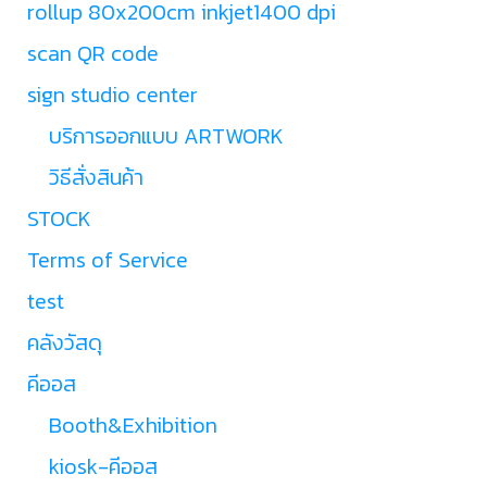
rollup 80x200cm inkjet1400 dpi
scan QR code
sign studio center
บริการออกแบบ ARTWORK
วิธีสั่งสินค้า
STOCK
Terms of Service
test
คลังวัสดุ
คีออส
Booth&Exhibition
kiosk-คีออส