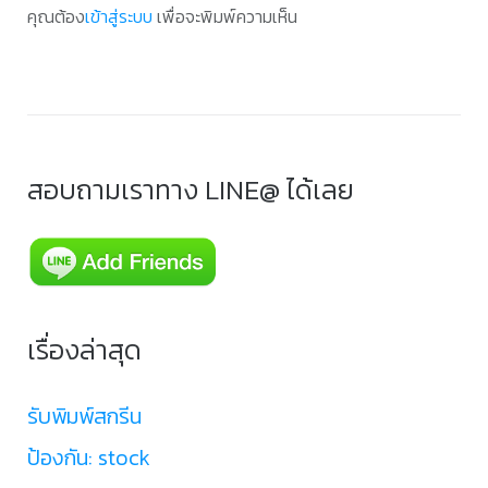
คุณต้อง
เข้าสู่ระบบ
เพื่อจะพิมพ์ความเห็น
สอบถามเราทาง LINE@ ได้เลย
เรื่องล่าสุด
รับพิมพ์สกรีน
ป้องกัน: stock