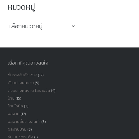
หมวดหมู่
หมวด
หมู่
เนื้อหาที่คุณอาจสนใจ
ชั้นวางสินค้า POP
(12)
ตัวอย่างผลงาน
(5)
ตัวอย่างผลงาน โล่รางวัล
(4)
ป้าย
(15)
ป้ายไวนิล
(2)
ผลงาน
(17)
ผลงานชั้นวางสินค้า
(3)
ผลงานป้าย
(3)
รับเหมาตกแต้ง
(1)