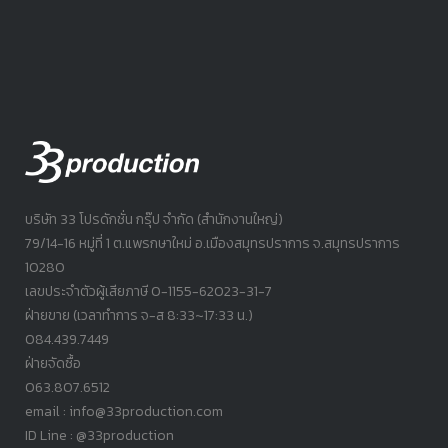
บริษัท 33 โปรดักชั่น กรุ๊ป จำกัด (สำนักงานใหญ่)
79/14-16 หมู่ที่ 1 ต.แพรกษาใหม่ อ.เมืองสมุทรปราการ จ.สมุทรปราการ
10280
เลขประจำตัวผู้เสียภาษี 0-1155-62023-31-7
ฝ่ายขาย (เวลาทำการ จ-ส 8:33~17:33 น.)
084.439.7449
ฝ่ายจัดซื้อ
063.807.6512
email : info@33production.com
ID Line : @33production