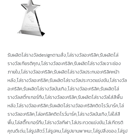
รับผลิตโล่รางวัลdesignตามสั่ง,โล่รางวัลอะคริลิค,รับผลิตโล่
รางวัลเกียรติคุณ,โล่รางวัลอะคริลิค,รับผลิตโล่รางวัลเจาะช่อง
ภายใน,โล่รางวัลอะคริลิค,รับผลิตโล่รางวัลประกบอะคริลิคหน้า
หลัง,โล่รางวัลอะคริลิค,รับผลิตโล่รางวัลประกวดแข่งขัน,โล่รางวัล
อะคริลิค,รับผลิตโล่รางวัลบันเทิง,โล่รางวัลอะคริลิค,รับผลิตโล่
รางวัลสติ้กเกอร์ทึบ,โล่รางวัลอะคริลิค,รับผลิตโล่รางวัลใส่สีพื้น
หลัง,โล่รางวัลอะคริลิค,รับผลิตโล่รางวัลอะคริลิคติดโรว์มาร์ค,โล่
รางวัลอะคริลิค,โล่อคริลิคติดโรว์มาร์ค,โล่รางวัลบันเทิง,โล่ใส่สี
พื้น,โล่สติ๊กเกอร์ทึบ,โล่รางวัลกีฬา,โล่ประกวดแข่งขัน,โล่เกีตรติ
คุณดีเด่น,โล่รูปสัตว์,โล่รูปคน,โล่รูปยานพาหนะ,โล่รูปสิ่งของ,โล่รูป