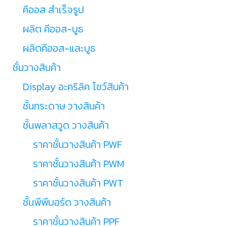
คีออส สำเร็จรูป
ผลิต คีออส-บูธ
ผลิตคีออส-และบูธ
ชั้นวางสินค้า
Display อะคริลิค โชว์สินค้า
ชั้นกระดาษ วางสินค้า
ชั้นพลาสวูด วางสินค้า
ราคาชั้นวางสินค้า PWF
ราคาชั้นวางสินค้า PWM
ราคาชั้นวางสินค้า PWT
ชั้นพีพีบอร์ด วางสินค้า
ราคาชั้นวางสินค้า PPF