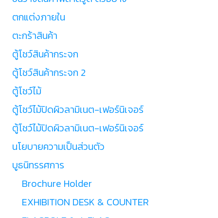
ตกแต่งภายใน
ตะกร้าสินค้า
ตู้โชว์สินค้ากระจก
ตู้โชว์สินค้ากระจก 2
ตู้โชว์ไม้
ตู้โชว์ไม้ปิดผิวลามิเนต-เฟอร์นิเจอร์
ตู้โชว์ไม้ปิดผิวลามิเนต-เฟอร์นิเจอร์
นโยบายความเป็นส่วนตัว
บูธนิทรรศการ
Brochure Holder
EXHIBITION DESK & COUNTER