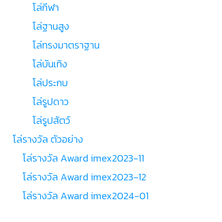
โล่กีฬา
โล่ฐานสูง
โล่ทรงมาตราฐาน
โล่บันเทิง
โล่ประกบ
โล่รูปดาว
โล่รูปสัตว์
โล่รางวัล ตัวอย่าง
โล่รางวัล Award imex2023-11
โล่รางวัล Award imex2023-12
โล่รางวัล Award imex2024-01