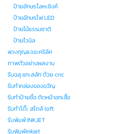
ป้ายอักษรโลหะซิงค์
ป้ายอักษรไฟ LED
ป้ายไม้ธรรมชาติ
ป้ายไวนิล
พวงกุญแจอะคริลิค
ภาพตัวอย่างผลงาน
รับฉลุ แกะสลัก ด้วย cnc
รับทำกล่องของขวัญ
รับทำป้ายชื่อ ติดหน้าอกเสื้อ
รับทำโต๊ะ สไตล์ loft
รับพิมพ์ INKJET
รับพิมพ์inkjet