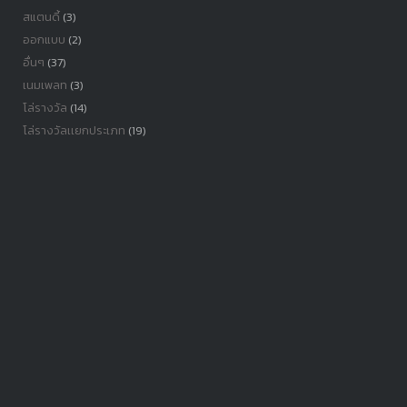
สแตนดี้
(3)
ออกแบบ
(2)
อื่นๆ
(37)
เนมเพลท
(3)
โล่รางวัล
(14)
โล่รางวัลเเยกประเภท
(19)