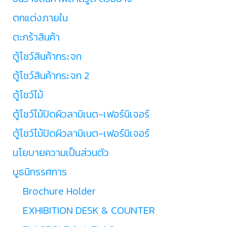
ตกแต่งภายใน
ตะกร้าสินค้า
ตู้โชว์สินค้ากระจก
ตู้โชว์สินค้ากระจก 2
ตู้โชว์ไม้
ตู้โชว์ไม้ปิดผิวลามิเนต-เฟอร์นิเจอร์
ตู้โชว์ไม้ปิดผิวลามิเนต-เฟอร์นิเจอร์
นโยบายความเป็นส่วนตัว
บูธนิทรรศการ
Brochure Holder
EXHIBITION DESK & COUNTER