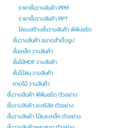
ราคาชั้นวางสินค้า PPM
ราคาชั้นวางสินค้า PPT
โครงสร้างชั้นวางสินค้า พีพีบอร์ด
ชั้นวางสินค้า ขนาดสำเร็จรูป
ชั้นเหล็ก วางสินค้า
ชั้นไม้MDF วางสินค้า
ชั้นไม้สน วางสินค้า
ถาดไม้ วางสินค้า
ชั้นวางสินค้า พีพีบอร์ด ตัวอย่าง
ชั้นวางสินค้า อะคริลิค ตัวอย่าง
ชั้นวางสินค้า ไม้และเหล็ก ตัวอย่าง
ชั้นวางสินค้าพลาสวูด ตัวอย่าง