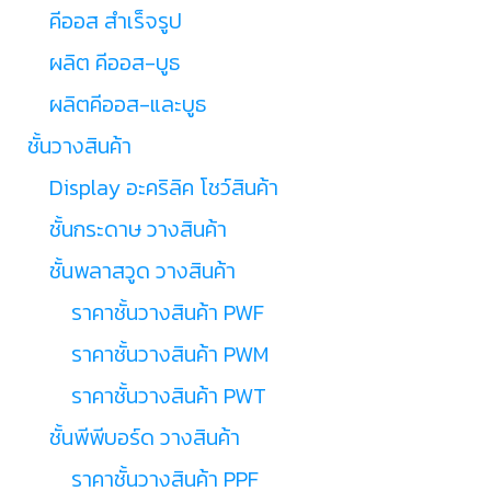
คีออส สำเร็จรูป
ผลิต คีออส-บูธ
ผลิตคีออส-และบูธ
ชั้นวางสินค้า
Display อะคริลิค โชว์สินค้า
ชั้นกระดาษ วางสินค้า
ชั้นพลาสวูด วางสินค้า
ราคาชั้นวางสินค้า PWF
ราคาชั้นวางสินค้า PWM
ราคาชั้นวางสินค้า PWT
ชั้นพีพีบอร์ด วางสินค้า
ราคาชั้นวางสินค้า PPF