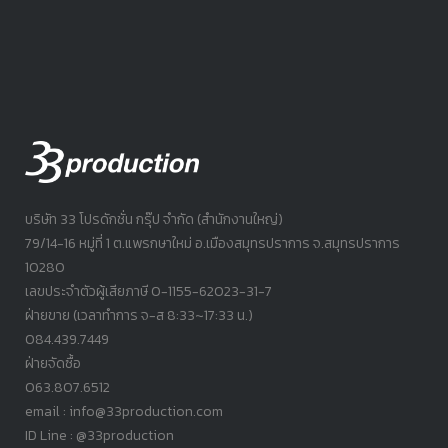
บริษัท 33 โปรดักชั่น กรุ๊ป จำกัด (สำนักงานใหญ่)
79/14-16 หมู่ที่ 1 ต.แพรกษาใหม่ อ.เมืองสมุทรปราการ จ.สมุทรปราการ
10280
เลขประจำตัวผู้เสียภาษี 0-1155-62023-31-7
ฝ่ายขาย (เวลาทำการ จ-ส 8:33~17:33 น.)
084.439.7449
ฝ่ายจัดซื้อ
063.807.6512
email : info@33production.com
ID Line : @33production