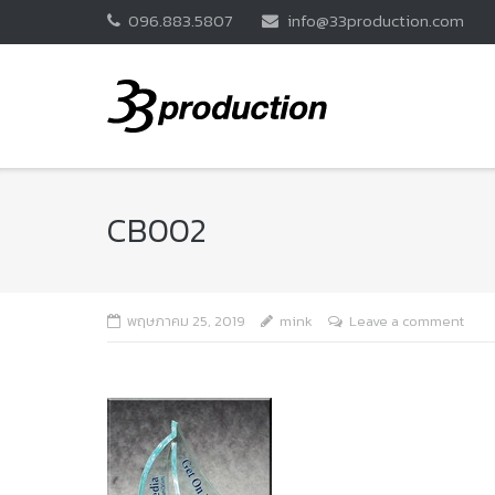
Skip
096.883.5807
info@33production.com
to
content
CB002
พฤษภาคม 25, 2019
mink
Leave a comment