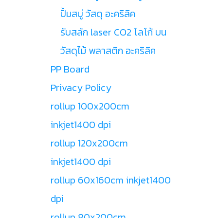
ปั้มสบู่ วัสดุ อะคริลิค
รับสลัก laser CO2 โลโก้ บน
วัสดุไม้ พลาสติก อะคริลิค
PP Board
Privacy Policy
rollup 100x200cm
inkjet1400 dpi
rollup 120x200cm
inkjet1400 dpi
rollup 60x160cm inkjet1400
dpi
rollup 80x200cm