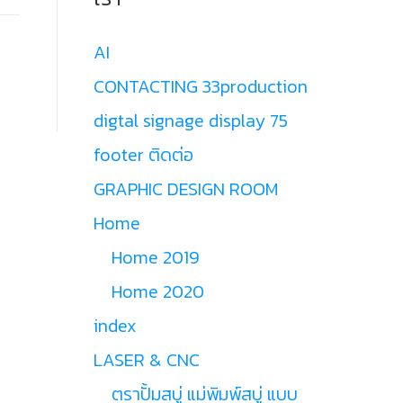
AI
CONTACTING 33production
digtal signage display 75
footer ติดต่อ
GRAPHIC DESIGN ROOM
Home
Home 2019
Home 2020
index
LASER & CNC
ตราปั้มสบู่ แม่พิมพ์สบู่ แบบ