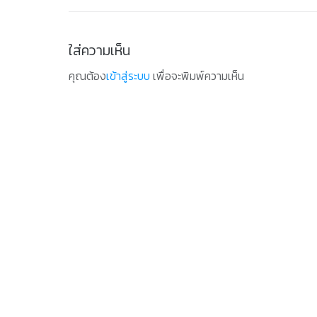
เรื่อง
ใส่ความเห็น
คุณต้อง
เข้าสู่ระบบ
เพื่อจะพิมพ์ความเห็น