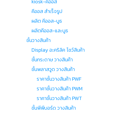
kiosk-คีออส
คีออส สำเร็จรูป
ผลิต คีออส-บูธ
ผลิตคีออส-และบูธ
ชั้นวางสินค้า
Display อะคริลิค โชว์สินค้า
ชั้นกระดาษ วางสินค้า
ชั้นพลาสวูด วางสินค้า
ราคาชั้นวางสินค้า PWF
ราคาชั้นวางสินค้า PWM
ราคาชั้นวางสินค้า PWT
ชั้นพีพีบอร์ด วางสินค้า