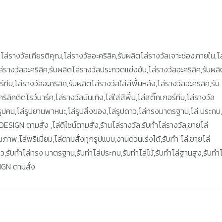
โล่รางวัลเกียรติคุณ,โล่รางวัลอะคริลิค,รับผลิตโล่รางวัลเจาะช่องภายใน,โล
่รางวัลอะคริลิค,รับผลิตโล่รางวัลประกวดแข่งขัน,โล่รางวัลอะคริลิค,รับผลิ
์ทึบ,โล่รางวัลอะคริลิค,รับผลิตโล่รางวัลใส่สีพื้นหลัง,โล่รางวัลอะคริลิค,รับ
ิลิคติดโรว์มาร์ค,โล่รางวัลบันเทิง,โล่ใส่สีพื้น,โล่สติ๊กเกอร์ทึบ,โล่รางวัล
ล่รูปคน,โล่รูปยานพาหนะ,โล่รูปสิ่งของ,โล่รูปดาว,โล่ทรงมาตรฐาน,โล่ ประกบ,
DESIGN ตามสั่ง ,โล่ดีไซน์ตามสั่ง,ร้านโล่รางวัล,รับทำโล่รางวัล,ขายโล่
คุณภาพ,โล่พรีเมี่ยม,โล่ตามสั่งทุกรูปแบบ,งานด่วนเร่งได้,รับทำ โล่,ขายโล่
าว,รับทำโล่ทรง มาตรฐาน,รับทำโล่ประกบ,รับทำโล่ไม้,รับทำโล่ฐานสูง,รับทำโ
IGN ตามสั่ง