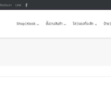
ติดต่อเรา
LINE
Shop | Kiosk
ชั้นวางสินค้า
โล่ | ของที่ระลึก
ป้าย 