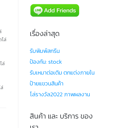
เรื่องล่าสุด
่
ตโล่
รับพิมพ์สกรีน
ป้องกัน: stock
โล่
รับเหมาต่อเติม ตกแต่งภายใน
ป้ายแขวนสินค้า
ล่
โล่รางวัล2022 ภาพผลงาน
สินค้า และ บริการ ของ
เรา