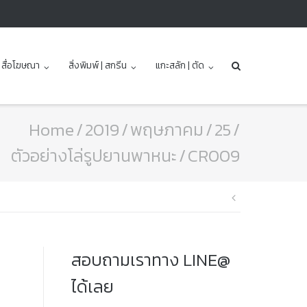
| สื่อโฆษณา
สิ่งพิมพ์ | สกรีน
แกะสลัก | ตัด
Home
/
2019
/
พฤษภาคม
/
25
/
ตัวอย่างโล่รูปยานพาหนะ
/
CR009
แนะแนว
เรื่อง
สอบถามเราทาง LINE@
ได้เลย