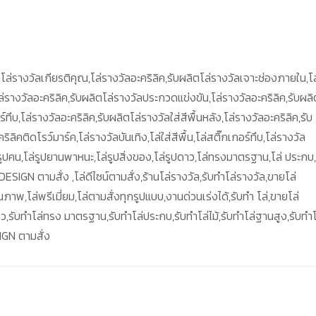
โล่รางวัลเกียรติคุณ,โล่รางวัลอะคริลิค,รับผลิตโล่รางวัลเจาะช่องภายใน,โล
่รางวัลอะคริลิค,รับผลิตโล่รางวัลประกวดแข่งขัน,โล่รางวัลอะคริลิค,รับผลิ
์ทึบ,โล่รางวัลอะคริลิค,รับผลิตโล่รางวัลใส่สีพื้นหลัง,โล่รางวัลอะคริลิค,รับ
ิลิคติดโรว์มาร์ค,โล่รางวัลบันเทิง,โล่ใส่สีพื้น,โล่สติ๊กเกอร์ทึบ,โล่รางวัล
ล่รูปคน,โล่รูปยานพาหนะ,โล่รูปสิ่งของ,โล่รูปดาว,โล่ทรงมาตรฐาน,โล่ ประกบ,
DESIGN ตามสั่ง ,โล่ดีไซน์ตามสั่ง,ร้านโล่รางวัล,รับทำโล่รางวัล,ขายโล่
คุณภาพ,โล่พรีเมี่ยม,โล่ตามสั่งทุกรูปแบบ,งานด่วนเร่งได้,รับทำ โล่,ขายโล่
าว,รับทำโล่ทรง มาตรฐาน,รับทำโล่ประกบ,รับทำโล่ไม้,รับทำโล่ฐานสูง,รับทำโ
IGN ตามสั่ง