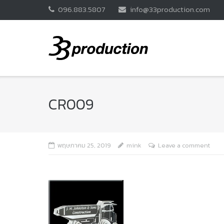
Skip
096.883.5807
info@33production.com
to
content
CR009
พฤษภาคม 25, 2019
mink
Leave a comment