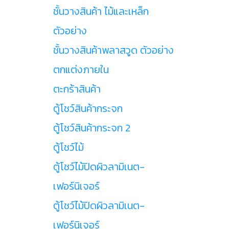
ชั้นวางสินค้า ไม้และเหล็ก
ตัวอย่าง
ชั้นวางสินค้าพลาสวูด ตัวอย่าง
ตกแต่งภายใน
ตะกร้าสินค้า
ตู้โชว์สินค้ากระจก
ตู้โชว์สินค้ากระจก 2
ตู้โชว์ไม้
ตู้โชว์ไม้ปิดผิวลามิเนต-
เฟอร์นิเจอร์
ตู้โชว์ไม้ปิดผิวลามิเนต-
เฟอร์นิเจอร์