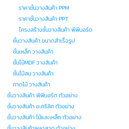
ราคาชั้นวางสินค้า PPM
ราคาชั้นวางสินค้า PPT
โครงสร้างชั้นวางสินค้า พีพีบอร์ด
ชั้นวางสินค้า ขนาดสำเร็จรูป
ชั้นเหล็ก วางสินค้า
ชั้นไม้MDF วางสินค้า
ชั้นไม้สน วางสินค้า
ถาดไม้ วางสินค้า
ชั้นวางสินค้า พีพีบอร์ด ตัวอย่าง
ชั้นวางสินค้า อะคริลิค ตัวอย่าง
ชั้นวางสินค้า ไม้และเหล็ก ตัวอย่าง
ชั้นวางสินค้าพลาสวูด ตัวอย่าง