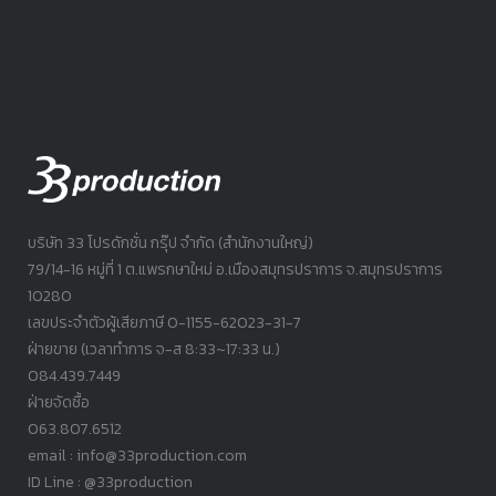
บริษัท 33 โปรดักชั่น กรุ๊ป จำกัด (สำนักงานใหญ่)
79/14-16 หมู่ที่ 1 ต.แพรกษาใหม่ อ.เมืองสมุทรปราการ จ.สมุทรปราการ
10280
เลขประจำตัวผู้เสียภาษี 0-1155-62023-31-7
ฝ่ายขาย (เวลาทำการ จ-ส 8:33~17:33 น.)
084.439.7449
ฝ่ายจัดซื้อ
063.807.6512
email : info@33production.com
ID Line : @33production