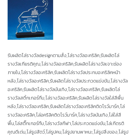
รับผลิตโล่รางวัลdesignตามสั่ง,โล่รางวัลอะคริลิค,รับผลิตโล่
รางวัลเกียรติคุณ,โล่รางวัลอะคริลิค,รับผลิตโล่รางวัลเจาะช่อง
ภายใน,โล่รางวัลอะคริลิค,รับผลิตโล่รางวัลประกบอะคริลิคหน้า
หลัง,โล่รางวัลอะคริลิค,รับผลิตโล่รางวัลประกวดแข่งขัน,โล่รางวัล
อะคริลิค,รับผลิตโล่รางวัลบันเทิง,โล่รางวัลอะคริลิค,รับผลิตโล่
รางวัลสติ้กเกอร์ทึบ,โล่รางวัลอะคริลิค,รับผลิตโล่รางวัลใส่สีพื้น
หลัง,โล่รางวัลอะคริลิค,รับผลิตโล่รางวัลอะคริลิคติดโรว์มาร์ค,โล่
รางวัลอะคริลิค,โล่อคริลิคติดโรว์มาร์ค,โล่รางวัลบันเทิง,โล่ใส่สี
พื้น,โล่สติ๊กเกอร์ทึบ,โล่รางวัลกีฬา,โล่ประกวดแข่งขัน,โล่เกีตรติ
คุณดีเด่น,โล่รูปสัตว์,โล่รูปคน,โล่รูปยานพาหนะ,โล่รูปสิ่งของ,โล่รูป