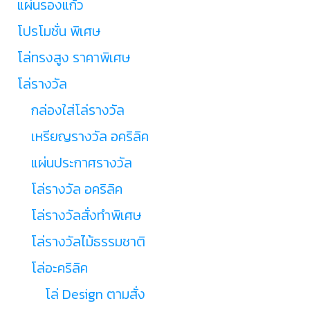
แผ่นรองแก้ว
โปรโมชั่น พิเศษ
โล่ทรงสูง ราคาพิเศษ
โล่รางวัล
กล่องใส่โล่รางวัล
เหรียญรางวัล อคริลิค
แผ่นประกาศรางวัล
โล่รางวัล อคริลิค
โล่รางวัลสั่งทำพิเศษ
โล่รางวัลไม้ธรรมชาติ
โล่อะคริลิค
โล่ Design ตามสั่ง