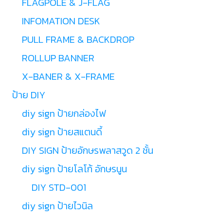
FLAGPOLE & J-FLAG
INFOMATION DESK
PULL FRAME & BACKDROP
ROLLUP BANNER
X-BANER & X-FRAME
ป้าย DIY
diy sign ป้ายกล่องไฟ
diy sign ป้ายสแตนดี้
DIY SIGN ป้ายอักษรพลาสวูด 2 ชั้น
diy sign ป้ายโลโก้ อักษรนูน
DIY STD-001
diy sign ป้ายไวนิล