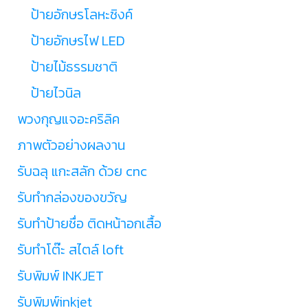
ป้ายอักษรโลหะซิงค์
ป้ายอักษรไฟ LED
ป้ายไม้ธรรมชาติ
ป้ายไวนิล
พวงกุญแจอะคริลิค
ภาพตัวอย่างผลงาน
รับฉลุ แกะสลัก ด้วย cnc
รับทำกล่องของขวัญ
รับทำป้ายชื่อ ติดหน้าอกเสื้อ
รับทำโต๊ะ สไตล์ loft
รับพิมพ์ INKJET
รับพิมพ์inkjet