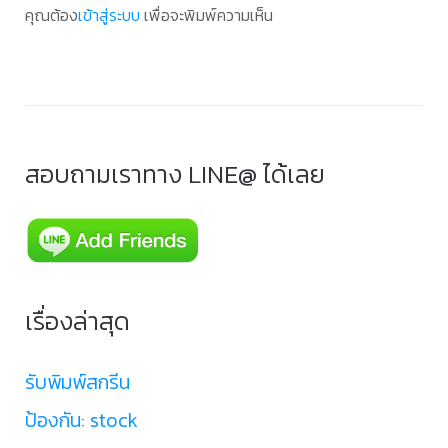
คุณต้อง
เข้าสู่ระบบ
เพื่อจะพิมพ์ความเห็น
สอบถามเราทาง LINE@ ได้เลย
เรื่องล่าสุด
รับพิมพ์สกรีน
ป้องกัน: stock