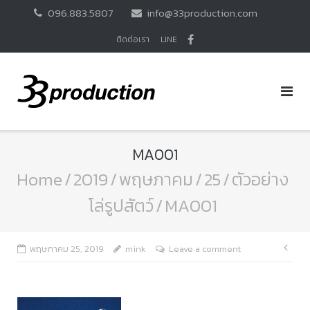
Skip
096.883.5807
info@33production.com
to
content
ติดต่อเรา
LINE
MA001
Home
/
2019
/
พฤษภาคม
/
25
/
ตัวอย่าง
โล่รูปสัตว์
/
MA001
แนะ
พฤษภาคม 25, 2019
mink
Leave a comment
เรื่อ