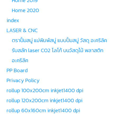
Home 2019
Home 2020
index
LASER & CNC
ตราปั้มสบู่ แม่พิมพ์สบู่ แบบปั้มสบู่ วัสดุ อะคริลิค
รับสลัก laser CO2 โลโก้ บนวัสดุไม้ พลาสติก
อะคริลิค
PP Board
Privacy Policy
rollup 100x200cm inkjet1400 dpi
rollup 120x200cm inkjet1400 dpi
rollup 60x160cm inkjet1400 dpi