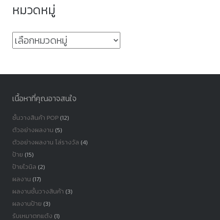
หมวดหมู่
หมวด
หมู่
เนื้อหาที่คุณอาจสนใจ
ชั้นวางสินค้า POP
(12)
ตัวอย่างผลงาน
(5)
ตัวอย่างผลงาน โล่รางวัล
(4)
ป้าย
(15)
ป้ายไวนิล
(2)
ผลงาน
(17)
ผลงานชั้นวางสินค้า
(3)
ผลงานป้าย
(3)
รับเหมาตกแต้ง
(1)