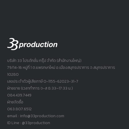
บริษัท 33 โปรดักชั่น กรุ๊ป จำกัด (สำนักงานใหญ่)
79/14-16 หมู่ที่ 1 ต.แพรกษาใหม่ อ.เมืองสมุทรปราการ จ.สมุทรปราการ
10280
เลขประจำตัวผู้เสียภาษี 0-1155-62023-31-7
ฝ่ายขาย (เวลาทำการ จ-ส 8:33~17:33 น.)
084.439.7449
ฝ่ายจัดซื้อ
063.807.6512
email : info@33production.com
ID Line : @33production