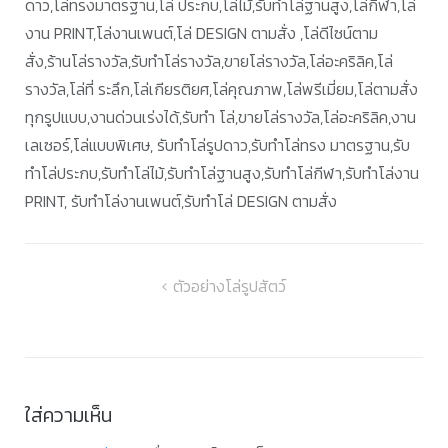
ดาว,โล่ทรงมาตรฐาน,โล่ ประกบ,โล่ไม้,รับทำโล่ฐานสูง,โล่กีฬา,โล่
งาน PRINT,โล่งานเพนต์,โล่ DESIGN ตามสั่ง ,โล่ดีไซน์ตาม
สั่ง,ร้านโล่รางวัล,รับทำโล่รางวัล,ขายโล่รางวัล,โล่อะคริลิค,โล่
รางวัล,โล่ที่ ระลึก,โล่เกียรติยศ,โล่คุณภาพ,โล่พรีเมี่ยม,โล่ตามสั่ง
ทุกรูปแบบ,งานด่วนเร่งได้,รับทำ โล่,ขายโล่รางวัล,โล่อะคริลิค,งาน
เลเซอร์,โล่แบบพิเศษ, รับทำโล่รูปดาว,รับทำโล่ทรง มาตรฐาน,รับ
ทำโล่ประกบ,รับทำโล่ไม้,รับทำโล่ฐานสูง,รับทำโล่กีฬา,รับทำโล่งาน
PRINT, รับทำโล่งานเพนต์,รับทำโล่ DESIGN ตามสั่ง
แนะแนว
ตัวอย่างโล่รูปสัตว์
เรื่อง
ใส่ความเห็น