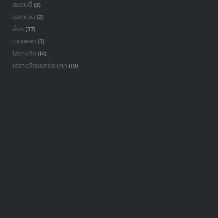
สแตนดี้
(3)
ออกแบบ
(2)
อื่นๆ
(37)
เนมเพลท
(3)
โล่รางวัล
(14)
โล่รางวัลเเยกประเภท
(19)