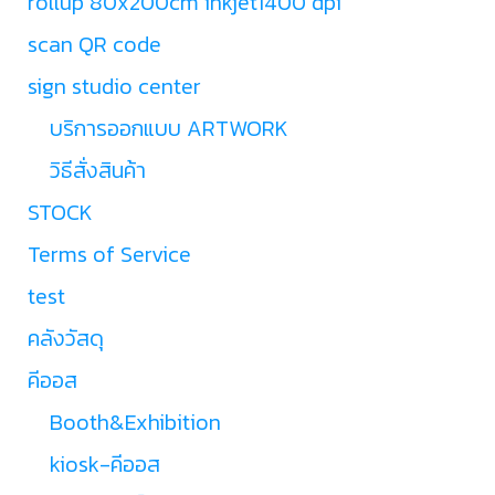
rollup 80x200cm inkjet1400 dpi
scan QR code
sign studio center
บริการออกแบบ ARTWORK
วิธีสั่งสินค้า
STOCK
Terms of Service
test
คลังวัสดุ
คีออส
Booth&Exhibition
kiosk-คีออส