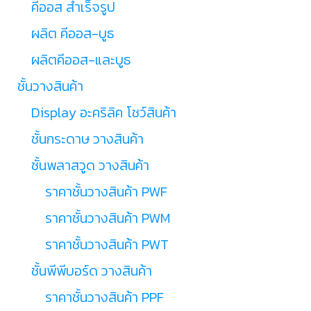
คีออส สำเร็จรูป
ผลิต คีออส-บูธ
ผลิตคีออส-และบูธ
ชั้นวางสินค้า
Display อะคริลิค โชว์สินค้า
ชั้นกระดาษ วางสินค้า
ชั้นพลาสวูด วางสินค้า
ราคาชั้นวางสินค้า PWF
ราคาชั้นวางสินค้า PWM
ราคาชั้นวางสินค้า PWT
ชั้นพีพีบอร์ด วางสินค้า
ราคาชั้นวางสินค้า PPF