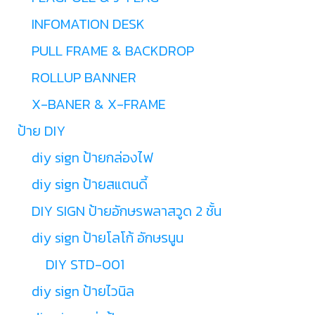
INFOMATION DESK
PULL FRAME & BACKDROP
ROLLUP BANNER
X-BANER & X-FRAME
ป้าย DIY
diy sign ป้ายกล่องไฟ
diy sign ป้ายสแตนดี้
DIY SIGN ป้ายอักษรพลาสวูด 2 ชั้น
diy sign ป้ายโลโก้ อักษรนูน
DIY STD-001
diy sign ป้ายไวนิล