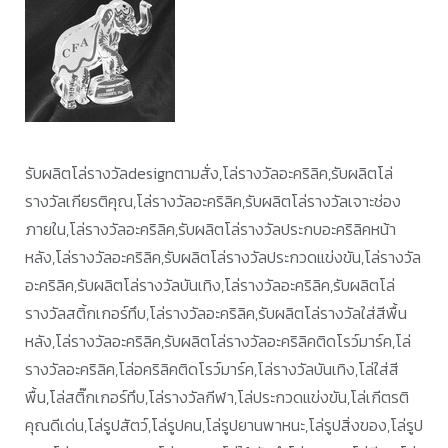
รับผลิตโล่รางวัลdesignตามสั่ง,โล่รางวัลอะคริลิค,รับผลิตโล่
รางวัลเกียรติคุณ,โล่รางวัลอะคริลิค,รับผลิตโล่รางวัลเจาะช่อง
ภายใน,โล่รางวัลอะคริลิค,รับผลิตโล่รางวัลประกบอะคริลิคหน้า
หลัง,โล่รางวัลอะคริลิค,รับผลิตโล่รางวัลประกวดแข่งขัน,โล่รางวัล
อะคริลิค,รับผลิตโล่รางวัลบันเทิง,โล่รางวัลอะคริลิค,รับผลิตโล่
รางวัลสติ้กเกอร์ทึบ,โล่รางวัลอะคริลิค,รับผลิตโล่รางวัลใส่สีพื้น
หลัง,โล่รางวัลอะคริลิค,รับผลิตโล่รางวัลอะคริลิคติดโรว์มาร์ค,โล่
รางวัลอะคริลิค,โล่อคริลิคติดโรว์มาร์ค,โล่รางวัลบันเทิง,โล่ใส่สี
พื้น,โล่สติ๊กเกอร์ทึบ,โล่รางวัลกีฬา,โล่ประกวดแข่งขัน,โล่เกีตรติ
คุณดีเด่น,โล่รูปสัตว์,โล่รูปคน,โล่รูปยานพาหนะ,โล่รูปสิ่งของ,โล่รูป