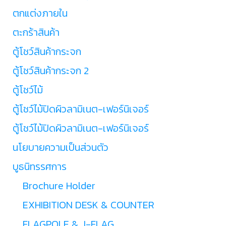
ตกแต่งภายใน
ตะกร้าสินค้า
ตู้โชว์สินค้ากระจก
ตู้โชว์สินค้ากระจก 2
ตู้โชว์ไม้
ตู้โชว์ไม้ปิดผิวลามิเนต-เฟอร์นิเจอร์
ตู้โชว์ไม้ปิดผิวลามิเนต-เฟอร์นิเจอร์
นโยบายความเป็นส่วนตัว
บูธนิทรรศการ
Brochure Holder
EXHIBITION DESK & COUNTER
FLAGPOLE & J-FLAG