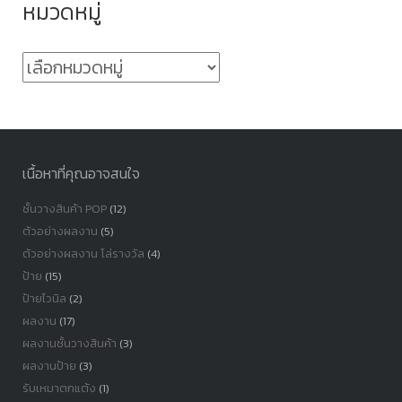
หมวดหมู่
หมวด
หมู่
เนื้อหาที่คุณอาจสนใจ
ชั้นวางสินค้า POP
(12)
ตัวอย่างผลงาน
(5)
ตัวอย่างผลงาน โล่รางวัล
(4)
ป้าย
(15)
ป้ายไวนิล
(2)
ผลงาน
(17)
ผลงานชั้นวางสินค้า
(3)
ผลงานป้าย
(3)
รับเหมาตกแต้ง
(1)