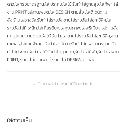
ดาว,โล่ทรงมาตรฐาน,โล่ ประกบ,โล่ไม้,รับทำโล่ฐานสูง,โล่กีฬา,โล่
งาน PRINT,โล่งานเพนต์,โล่ DESIGN ตามสั่ง ,โล่ดีไซน์ตาม
สั่ง,ร้านโล่รางวัล,รับทำโล่รางวัล,ขายโล่รางวัล,โล่อะคริลิค,โล่
รางวัล,โล่ที่ ระลึก,โล่เกียรติยศ,โล่คุณภาพ,โล่พรีเมี่ยม,โล่ตามสั่ง
ทุกรูปแบบ,งานด่วนเร่งได้,รับทำ โล่,ขายโล่รางวัล,โล่อะคริลิค,งาน
เลเซอร์,โล่แบบพิเศษ, รับทำโล่รูปดาว,รับทำโล่ทรง มาตรฐาน,รับ
ทำโล่ประกบ,รับทำโล่ไม้,รับทำโล่ฐานสูง,รับทำโล่กีฬา,รับทำโล่งาน
PRINT, รับทำโล่งานเพนต์,รับทำโล่ DESIGN ตามสั่ง
แนะแนว
ตัวอย่างโล่ ประกบอคิลิคหน้าหลัง
เรื่อง
ใส่ความเห็น