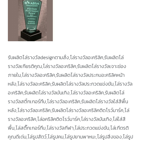
รับผลิตโล่รางวัลdesignตามสั่ง,โล่รางวัลอะคริลิค,รับผลิตโล่
รางวัลเกียรติคุณ,โล่รางวัลอะคริลิค,รับผลิตโล่รางวัลเจาะช่อง
ภายใน,โล่รางวัลอะคริลิค,รับผลิตโล่รางวัลประกบอะคริลิคหน้า
หลัง,โล่รางวัลอะคริลิค,รับผลิตโล่รางวัลประกวดแข่งขัน,โล่รางวัล
อะคริลิค,รับผลิตโล่รางวัลบันเทิง,โล่รางวัลอะคริลิค,รับผลิตโล่
รางวัลสติ้กเกอร์ทึบ,โล่รางวัลอะคริลิค,รับผลิตโล่รางวัลใส่สีพื้น
หลัง,โล่รางวัลอะคริลิค,รับผลิตโล่รางวัลอะคริลิคติดโรว์มาร์ค,โล่
รางวัลอะคริลิค,โล่อคริลิคติดโรว์มาร์ค,โล่รางวัลบันเทิง,โล่ใส่สี
พื้น,โล่สติ๊กเกอร์ทึบ,โล่รางวัลกีฬา,โล่ประกวดแข่งขัน,โล่เกีตรติ
คุณดีเด่น,โล่รูปสัตว์,โล่รูปคน,โล่รูปยานพาหนะ,โล่รูปสิ่งของ,โล่รูป