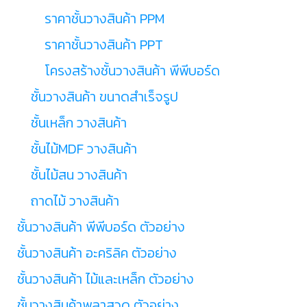
ราคาชั้นวางสินค้า PPM
ราคาชั้นวางสินค้า PPT
โครงสร้างชั้นวางสินค้า พีพีบอร์ด
ชั้นวางสินค้า ขนาดสำเร็จรูป
ชั้นเหล็ก วางสินค้า
ชั้นไม้MDF วางสินค้า
ชั้นไม้สน วางสินค้า
ถาดไม้ วางสินค้า
ชั้นวางสินค้า พีพีบอร์ด ตัวอย่าง
ชั้นวางสินค้า อะคริลิค ตัวอย่าง
ชั้นวางสินค้า ไม้และเหล็ก ตัวอย่าง
ชั้นวางสินค้าพลาสวูด ตัวอย่าง