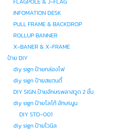
FLAGPOLE & J-FLAG
INFOMATION DESK
PULL FRAME & BACKDROP
ROLLUP BANNER
X-BANER & X-FRAME
ป้าย DIY
diy sign ป้ายกล่องไฟ
diy sign ป้ายสแตนดี้
DIY SIGN ป้ายอักษรพลาสวูด 2 ชั้น
diy sign ป้ายโลโก้ อักษรนูน
DIY STD-001
diy sign ป้ายไวนิล