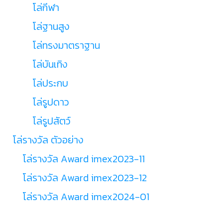
โล่กีฬา
โล่ฐานสูง
โล่ทรงมาตราฐาน
โล่บันเทิง
โล่ประกบ
โล่รูปดาว
โล่รูปสัตว์
โล่รางวัล ตัวอย่าง
โล่รางวัล Award imex2023-11
โล่รางวัล Award imex2023-12
โล่รางวัล Award imex2024-01