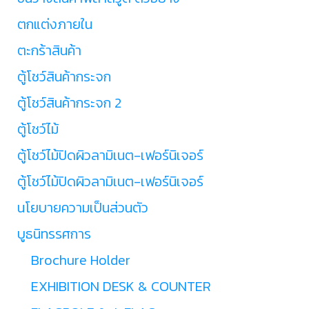
ตกแต่งภายใน
ตะกร้าสินค้า
ตู้โชว์สินค้ากระจก
ตู้โชว์สินค้ากระจก 2
ตู้โชว์ไม้
ตู้โชว์ไม้ปิดผิวลามิเนต-เฟอร์นิเจอร์
ตู้โชว์ไม้ปิดผิวลามิเนต-เฟอร์นิเจอร์
นโยบายความเป็นส่วนตัว
บูธนิทรรศการ
Brochure Holder
EXHIBITION DESK & COUNTER