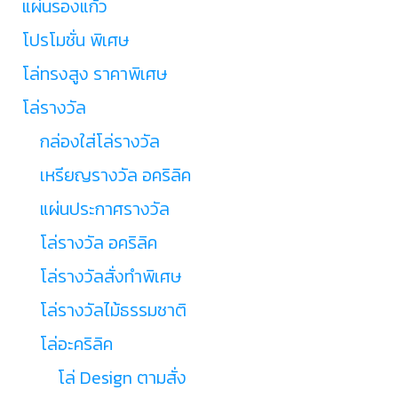
แผ่นรองแก้ว
โปรโมชั่น พิเศษ
โล่ทรงสูง ราคาพิเศษ
โล่รางวัล
กล่องใส่โล่รางวัล
เหรียญรางวัล อคริลิค
แผ่นประกาศรางวัล
โล่รางวัล อคริลิค
โล่รางวัลสั่งทำพิเศษ
โล่รางวัลไม้ธรรมชาติ
โล่อะคริลิค
โล่ Design ตามสั่ง