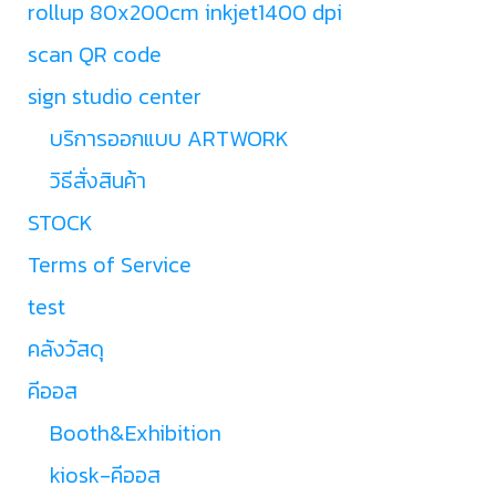
rollup 80x200cm inkjet1400 dpi
scan QR code
sign studio center
บริการออกแบบ ARTWORK
วิธีสั่งสินค้า
STOCK
Terms of Service
test
คลังวัสดุ
คีออส
Booth&Exhibition
kiosk-คีออส