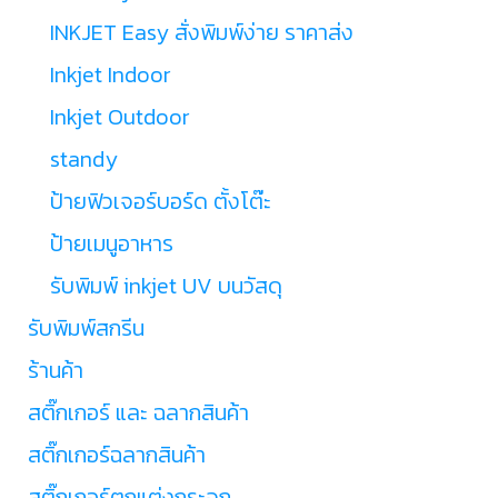
INKJET Easy สั่งพิมพ์ง่าย ราคาส่ง
Inkjet Indoor
Inkjet Outdoor
standy
ป้ายฟิวเจอร์บอร์ด ตั้งโต๊ะ
ป้ายเมนูอาหาร
รับพิมพ์ inkjet UV บนวัสดุ
รับพิมพ์สกรีน
ร้านค้า
สติ๊กเกอร์ และ ฉลากสินค้า
สติ๊กเกอร์ฉลากสินค้า
สติ๊กเกอร์ตกแต่งกระจก