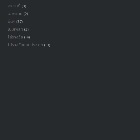
สแตนดี้
(3)
ออกแบบ
(2)
อื่นๆ
(37)
เนมเพลท
(3)
โล่รางวัล
(14)
โล่รางวัลเเยกประเภท
(19)