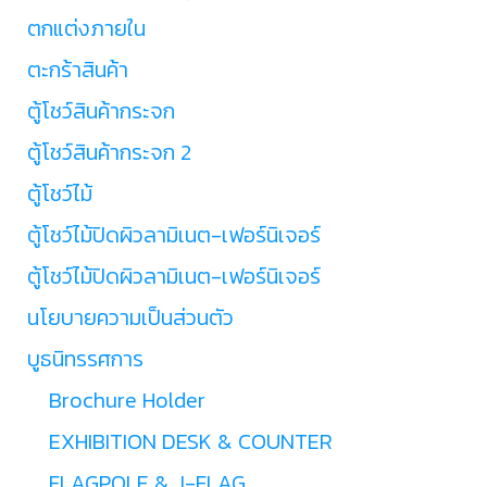
ตกแต่งภายใน
ตะกร้าสินค้า
ตู้โชว์สินค้ากระจก
ตู้โชว์สินค้ากระจก 2
ตู้โชว์ไม้
ตู้โชว์ไม้ปิดผิวลามิเนต-เฟอร์นิเจอร์
ตู้โชว์ไม้ปิดผิวลามิเนต-เฟอร์นิเจอร์
นโยบายความเป็นส่วนตัว
บูธนิทรรศการ
Brochure Holder
EXHIBITION DESK & COUNTER
FLAGPOLE & J-FLAG