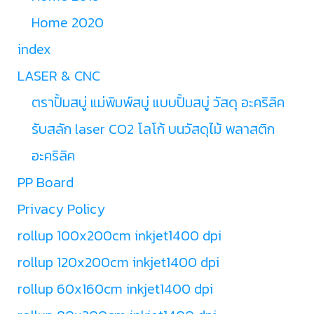
Home 2020
index
LASER & CNC
ตราปั้มสบู่ แม่พิมพ์สบู่ แบบปั้มสบู่ วัสดุ อะคริลิค
รับสลัก laser CO2 โลโก้ บนวัสดุไม้ พลาสติก
อะคริลิค
PP Board
Privacy Policy
rollup 100x200cm inkjet1400 dpi
rollup 120x200cm inkjet1400 dpi
rollup 60x160cm inkjet1400 dpi