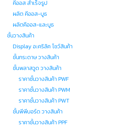
คีออส สำเร็จรูป
ผลิต คีออส-บูธ
ผลิตคีออส-และบูธ
ชั้นวางสินค้า
Display อะคริลิค โชว์สินค้า
ชั้นกระดาษ วางสินค้า
ชั้นพลาสวูด วางสินค้า
ราคาชั้นวางสินค้า PWF
ราคาชั้นวางสินค้า PWM
ราคาชั้นวางสินค้า PWT
ชั้นพีพีบอร์ด วางสินค้า
ราคาชั้นวางสินค้า PPF