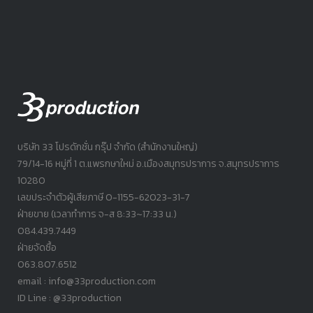
บริษัท 33 โปรดักชั่น กรุ๊ป จำกัด (สำนักงานใหญ่)
79/14-16 หมู่ที่ 1 ต.แพรกษาใหม่ อ.เมืองสมุทรปราการ จ.สมุทรปราการ
10280
เลขประจำตัวผู้เสียภาษี 0-1155-62023-31-7
ฝ่ายขาย (เวลาทำการ จ-ส 8:33~17:33 น.)
084.439.7449
ฝ่ายจัดซื้อ
063.807.6512
email : info@33production.com
ID Line : @33production