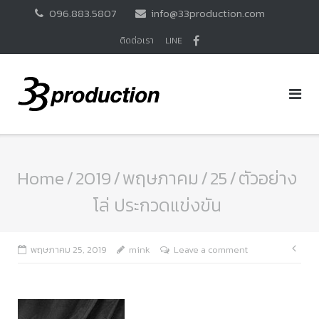
Skip
096.883.5807
info@33production.com
to
content
ติดต่อเรา
LINE
Home
/
2019
/
พฤษภาคม
/
25
/
ตัวอย่าง
โล่ ประกวดแข่งขัน
แนะ
พฤษภาคม 25, 2019
mink
Leave a comment
เรื่อ