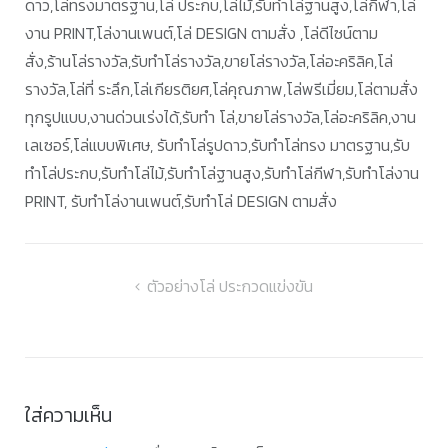
ดาว,โล่ทรงมาตรฐาน,โล่ ประกบ,โล่ไม้,รับทำโล่ฐานสูง,โล่กีฬา,โล่
งาน PRINT,โล่งานเพนต์,โล่ DESIGN ตามสั่ง ,โล่ดีไซน์ตาม
สั่ง,ร้านโล่รางวัล,รับทำโล่รางวัล,ขายโล่รางวัล,โล่อะคริลิค,โล่
รางวัล,โล่ที่ ระลึก,โล่เกียรติยศ,โล่คุณภาพ,โล่พรีเมี่ยม,โล่ตามสั่ง
ทุกรูปแบบ,งานด่วนเร่งได้,รับทำ โล่,ขายโล่รางวัล,โล่อะคริลิค,งาน
เลเซอร์,โล่แบบพิเศษ, รับทำโล่รูปดาว,รับทำโล่ทรง มาตรฐาน,รับ
ทำโล่ประกบ,รับทำโล่ไม้,รับทำโล่ฐานสูง,รับทำโล่กีฬา,รับทำโล่งาน
PRINT, รับทำโล่งานเพนต์,รับทำโล่ DESIGN ตามสั่ง
แนะแนว
ตัวอย่างโล่ ประกวดแข่งขัน
เรื่อง
ใส่ความเห็น