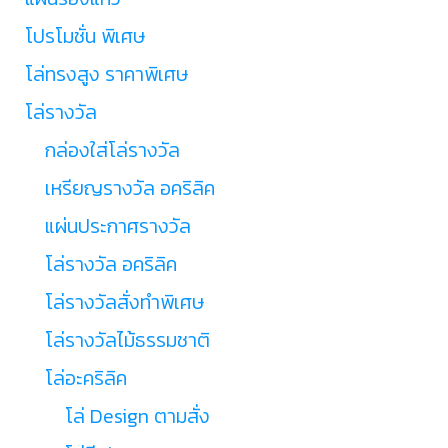
โปรโมชั่น พิเศษ
โล่ทรงสูง ราคาพิเศษ
โล่รางวัล
กล่องใส่โล่รางวัล
เหรียญรางวัล อคริลิค
แผ่นประกาศรางวัล
โล่รางวัล อคริลิค
โล่รางวัลสั่งทำพิเศษ
โล่รางวัลไม้ธรรมชาติ
โล่อะคริลิค
โล่ Design ตามสั่ง