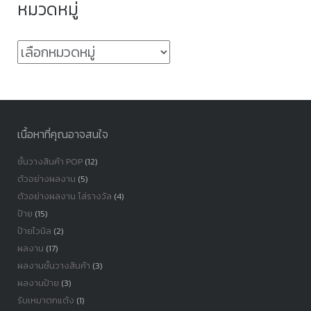
หมวดหมู่
หมวด
หมู่
เนื้อหาที่คุณอาจสนใจ
ชั้นวางสินค้า POP
(12)
ตัวอย่างผลงาน
(5)
ตัวอย่างผลงาน โล่รางวัล
(4)
ป้าย
(15)
ป้ายไวนิล
(2)
ผลงาน
(17)
ผลงานชั้นวางสินค้า
(3)
ผลงานป้าย
(3)
รับเหมาตกแต้ง
(1)