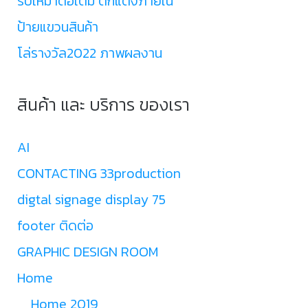
รับเหมาต่อเติม ตกแต่งภายใน
ป้ายแขวนสินค้า
โล่รางวัล2022 ภาพผลงาน
สินค้า และ บริการ ของเรา
AI
CONTACTING 33production
digtal signage display 75
footer ติดต่อ
GRAPHIC DESIGN ROOM
Home
Home 2019