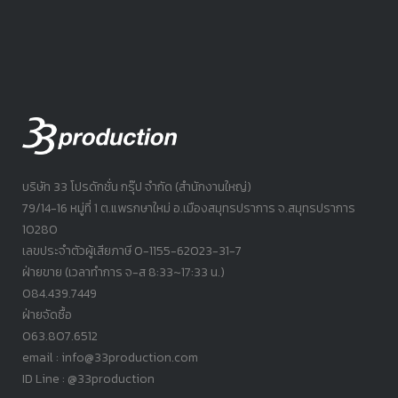
บริษัท 33 โปรดักชั่น กรุ๊ป จำกัด (สำนักงานใหญ่)
79/14-16 หมู่ที่ 1 ต.แพรกษาใหม่ อ.เมืองสมุทรปราการ จ.สมุทรปราการ
10280
เลขประจำตัวผู้เสียภาษี 0-1155-62023-31-7
ฝ่ายขาย (เวลาทำการ จ-ส 8:33~17:33 น.)
084.439.7449
ฝ่ายจัดซื้อ
063.807.6512
email : info@33production.com
ID Line : @33production