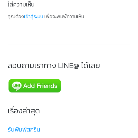
ใส่ความเห็น
คุณต้อง
เข้าสู่ระบบ
เพื่อจะพิมพ์ความเห็น
สอบถามเราทาง LINE@ ได้เลย
เรื่องล่าสุด
รับพิมพ์สกรีน