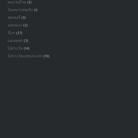
ผลงานป้าย
(3)
รับเหมาตกแต้ง
(1)
สแตนดี้
(3)
ออกแบบ
(2)
อื่นๆ
(37)
เนมเพลท
(3)
โล่รางวัล
(14)
โล่รางวัลเเยกประเภท
(19)