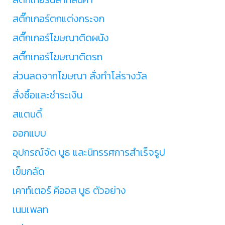
สติ๊กเกอร์ตกแต่งกระจก
สติ๊กเกอร์โฆษณาติดผนัง
สติ๊กเกอร์โฆษณาติดรถ
ส่วนลดจากโฆษณา สั่งทำโล่รางวัล
สั่งซื้อและชำระเงิน
สแตนดี้
ออกแบบ
อุปกรณ์จัด บูธ และนิทรรศการสำเร็จรูป
เข็มกลัด
เคาท์เตอร์ คีออส บูธ ตัวอย่าง
เนมเพลท