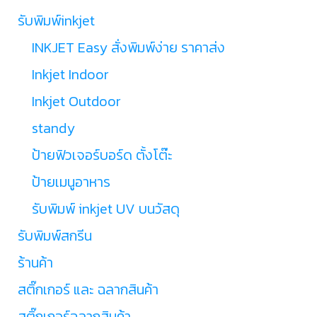
รับพิมพ์inkjet
INKJET Easy สั่งพิมพ์ง่าย ราคาส่ง
Inkjet Indoor
Inkjet Outdoor
standy
ป้ายฟิวเจอร์บอร์ด ตั้งโต๊ะ
ป้ายเมนูอาหาร
รับพิมพ์ inkjet UV บนวัสดุ
รับพิมพ์สกรีน
ร้านค้า
สติ๊กเกอร์ และ ฉลากสินค้า
สติ๊กเกอร์ฉลากสินค้า