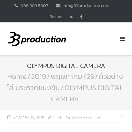
Skip
096.883.5807
info@33production.com
to
content
ติดต่อเรา
LINE
OLYMPUS DIGITAL CAMERA
Home
/
2019
/
พฤษภาคม
/
25
/
ตัวอย่าง
โล่ ประกวดแข่งขัน
/
OLYMPUS DIGITAL
CAMERA
แนะ
พฤษภาคม 25, 2019
mink
Leave a comment
เรื่อ