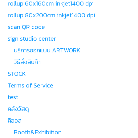
rollup 60x160cm inkjet1400 dpi
rollup 80x200cm inkjet1400 dpi
scan QR code
sign studio center
บริการออกแบบ ARTWORK
วิธีสั่งสินค้า
STOCK
Terms of Service
test
คลังวัสดุ
คีออส
Booth&Exhibition