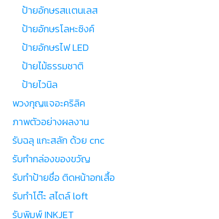
ป้ายอักษรสเเตนเลส
ป้ายอักษรโลหะซิงค์
ป้ายอักษรไฟ LED
ป้ายไม้ธรรมชาติ
ป้ายไวนิล
พวงกุญแจอะคริลิค
ภาพตัวอย่างผลงาน
รับฉลุ แกะสลัก ด้วย cnc
รับทำกล่องของขวัญ
รับทำป้ายชื่อ ติดหน้าอกเสื้อ
รับทำโต๊ะ สไตล์ loft
รับพิมพ์ INKJET