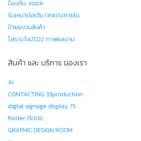
ป้องกัน: stock
รับเหมาต่อเติม ตกแต่งภายใน
ป้ายแขวนสินค้า
โล่รางวัล2022 ภาพผลงาน
สินค้า และ บริการ ของเรา
AI
CONTACTING 33production
digtal signage display 75
footer ติดต่อ
GRAPHIC DESIGN ROOM