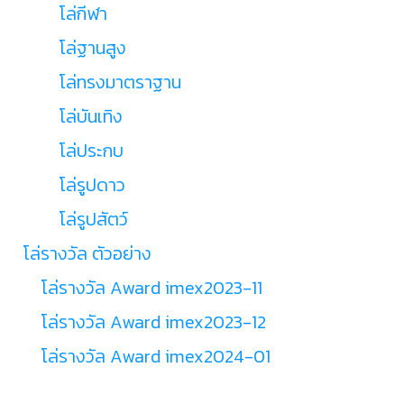
โล่กีฬา
โล่ฐานสูง
โล่ทรงมาตราฐาน
โล่บันเทิง
โล่ประกบ
โล่รูปดาว
โล่รูปสัตว์
โล่รางวัล ตัวอย่าง
โล่รางวัล Award imex2023-11
โล่รางวัล Award imex2023-12
โล่รางวัล Award imex2024-01