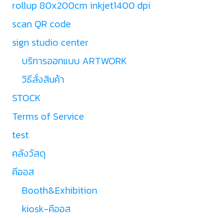
rollup 80x200cm inkjet1400 dpi
scan QR code
sign studio center
บริการออกแบบ ARTWORK
วิธีสั่งสินค้า
STOCK
Terms of Service
test
คลังวัสดุ
คีออส
Booth&Exhibition
kiosk-คีออส