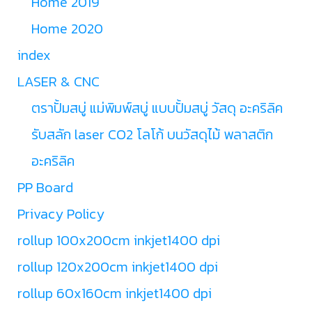
Home 2019
Home 2020
index
LASER & CNC
ตราปั้มสบู่ แม่พิมพ์สบู่ แบบปั้มสบู่ วัสดุ อะคริลิค
รับสลัก laser CO2 โลโก้ บนวัสดุไม้ พลาสติก
อะคริลิค
PP Board
Privacy Policy
rollup 100x200cm inkjet1400 dpi
rollup 120x200cm inkjet1400 dpi
rollup 60x160cm inkjet1400 dpi