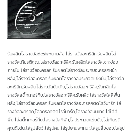
รับผลิตโล่รางวัลdesignตามสั่ง,โล่รางวัลอะคริลิค,รับผลิตโล่
รางวัลเกียรติคุณ,โล่รางวัลอะคริลิค,รับผลิตโล่รางวัลเจาะช่อง
ภายใน,โล่รางวัลอะคริลิค,รับผลิตโล่รางวัลประกบอะคริลิคหน้า
หลัง,โล่รางวัลอะคริลิค,รับผลิตโล่รางวัลประกวดแข่งขัน,โล่รางวัล
อะคริลิค,รับผลิตโล่รางวัลบันเทิง,โล่รางวัลอะคริลิค,รับผลิตโล่
รางวัลสติ้กเกอร์ทึบ,โล่รางวัลอะคริลิค,รับผลิตโล่รางวัลใส่สีพื้น
หลัง,โล่รางวัลอะคริลิค,รับผลิตโล่รางวัลอะคริลิคติดโรว์มาร์ค,โล่
รางวัลอะคริลิค,โล่อคริลิคติดโรว์มาร์ค,โล่รางวัลบันเทิง,โล่ใส่สี
พื้น,โล่สติ๊กเกอร์ทึบ,โล่รางวัลกีฬา,โล่ประกวดแข่งขัน,โล่เกีตรติ
คุณดีเด่น,โล่รูปสัตว์,โล่รูปคน,โล่รูปยานพาหนะ,โล่รูปสิ่งของ,โล่รูป