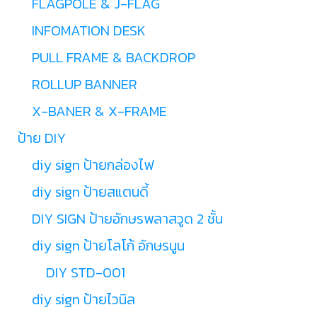
FLAGPOLE & J-FLAG
INFOMATION DESK
PULL FRAME & BACKDROP
ROLLUP BANNER
X-BANER & X-FRAME
ป้าย DIY
diy sign ป้ายกล่องไฟ
diy sign ป้ายสแตนดี้
DIY SIGN ป้ายอักษรพลาสวูด 2 ชั้น
diy sign ป้ายโลโก้ อักษรนูน
DIY STD-001
diy sign ป้ายไวนิล