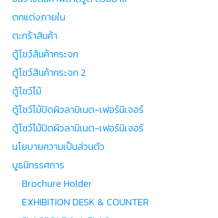
ตกแต่งภายใน
ตะกร้าสินค้า
ตู้โชว์สินค้ากระจก
ตู้โชว์สินค้ากระจก 2
ตู้โชว์ไม้
ตู้โชว์ไม้ปิดผิวลามิเนต-เฟอร์นิเจอร์
ตู้โชว์ไม้ปิดผิวลามิเนต-เฟอร์นิเจอร์
นโยบายความเป็นส่วนตัว
บูธนิทรรศการ
Brochure Holder
EXHIBITION DESK & COUNTER