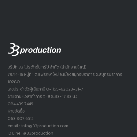
บริษัท 33 โปรดักชั่น กรุ๊ป จำกัด (สำนักงานใหญ่)
79/14-16 หมู่ที่ 1 ต.แพรกษาใหม่ อ.เมืองสมุทรปราการ จ.สมุทรปราการ
10280
เลขประจำตัวผู้เสียภาษี 0-1155-62023-31-7
ฝ่ายขาย (เวลาทำการ จ-ส 8:33~17:33 น.)
084.439.7449
ฝ่ายจัดซื้อ
063.807.6512
email : info@33production.com
ID Line : @33production