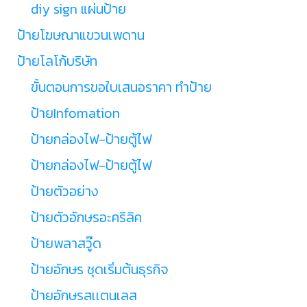
diy sign แผ่นป้าย
ป้ายโฆษณาแขวนเพดาน
ป้ายโลโก้บริษัท
ขั้นตอนการขอใบเสนอราคา ทำป้าย
ป้ายInfomation
ป้ายกล่องไฟ-ป้ายตู้ไฟ
ป้ายกล่องไฟ-ป้ายตู้ไฟ
ป้ายตัวอย่าง
ป้ายตัวอักษรอะคริลิค
ป้ายพลาสวู๊ด
ป้ายอักษร ชุดเริ่มต้นธุรกิจ
ป้ายอักษรสเเตนเลส