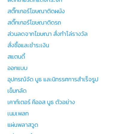
สติ๊กเกอร์โฆษณาติดผนัง
สติ๊กเกอร์โฆษณาติดรถ
ส่วนลดจากโฆษณา สั่งทำโล่รางวัล
สั่งซื้อและชำระเงิน
สแตนดี้
ออกแบบ
อุปกรณ์จัด บูธ และนิทรรศการสำเร็จรูป
เข็มกลัด
เคาท์เตอร์ คีออส บูธ ตัวอย่าง
เนมเพลท
แผ่นพลาสวูด