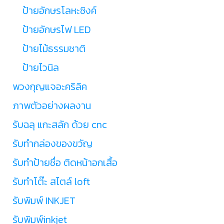
ป้ายอักษรโลหะซิงค์
ป้ายอักษรไฟ LED
ป้ายไม้ธรรมชาติ
ป้ายไวนิล
พวงกุญแจอะคริลิค
ภาพตัวอย่างผลงาน
รับฉลุ แกะสลัก ด้วย cnc
รับทำกล่องของขวัญ
รับทำป้ายชื่อ ติดหน้าอกเสื้อ
รับทำโต๊ะ สไตล์ loft
รับพิมพ์ INKJET
รับพิมพ์inkjet