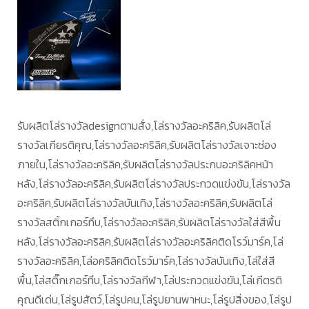
รับผลิตโล่รางวัลdesignตามสั่ง,โล่รางวัลอะคริลิค,รับผลิตโล่
รางวัลเกียรติคุณ,โล่รางวัลอะคริลิค,รับผลิตโล่รางวัลเจาะช่อง
ภายใน,โล่รางวัลอะคริลิค,รับผลิตโล่รางวัลประกบอะคริลิคหน้า
หลัง,โล่รางวัลอะคริลิค,รับผลิตโล่รางวัลประกวดแข่งขัน,โล่รางวัล
อะคริลิค,รับผลิตโล่รางวัลบันเทิง,โล่รางวัลอะคริลิค,รับผลิตโล่
รางวัลสติ้กเกอร์ทึบ,โล่รางวัลอะคริลิค,รับผลิตโล่รางวัลใส่สีพื้น
หลัง,โล่รางวัลอะคริลิค,รับผลิตโล่รางวัลอะคริลิคติดโรว์มาร์ค,โล่
รางวัลอะคริลิค,โล่อคริลิคติดโรว์มาร์ค,โล่รางวัลบันเทิง,โล่ใส่สี
พื้น,โล่สติ๊กเกอร์ทึบ,โล่รางวัลกีฬา,โล่ประกวดแข่งขัน,โล่เกีตรติ
คุณดีเด่น,โล่รูปสัตว์,โล่รูปคน,โล่รูปยานพาหนะ,โล่รูปสิ่งของ,โล่รูป