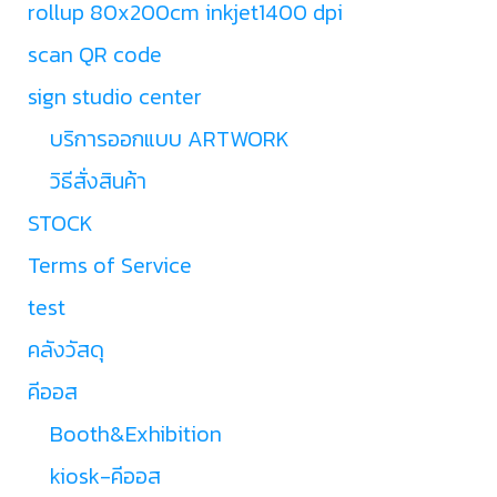
rollup 80x200cm inkjet1400 dpi
scan QR code
sign studio center
บริการออกแบบ ARTWORK
วิธีสั่งสินค้า
STOCK
Terms of Service
test
คลังวัสดุ
คีออส
Booth&Exhibition
kiosk-คีออส