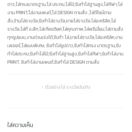
ดาว,โล่ทรงมาตรฐาน,โล่ ประกบ,โล่ไม้,รับทำโล่ฐานสูง,โล่กีฬา,โล่
งาน PRINT,โล่งานเพนต์,โล่ DESIGN ตามสั่ง ,โล่ดีไซน์ตาม
สั่ง,ร้านโล่รางวัล,รับทำโล่รางวัล,ขายโล่รางวัล,โล่อะคริลิค,โล่
รางวัล,โล่ที่ ระลึก,โล่เกียรติยศ,โล่คุณภาพ,โล่พรีเมี่ยม,โล่ตามสั่ง
ทุกรูปแบบ,งานด่วนเร่งได้,รับทำ โล่,ขายโล่รางวัล,โล่อะคริลิค,งาน
เลเซอร์,โล่แบบพิเศษ, รับทำโล่รูปดาว,รับทำโล่ทรง มาตรฐาน,รับ
ทำโล่ประกบ,รับทำโล่ไม้,รับทำโล่ฐานสูง,รับทำโล่กีฬา,รับทำโล่งาน
PRINT, รับทำโล่งานเพนต์,รับทำโล่ DESIGN ตามสั่ง
แนะแนว
ตัวอย่างโล่ รางวัลบันเทิง
เรื่อง
ใส่ความเห็น