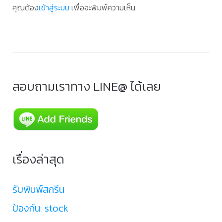
คุณต้อง
เข้าสู่ระบบ
เพื่อจะพิมพ์ความเห็น
สอบถามเราทาง LINE@ ได้เลย
เรื่องล่าสุด
รับพิมพ์สกรีน
ป้องกัน: stock