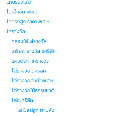
แผ่นรองแก้ว
โปรโมชั่น พิเศษ
โล่ทรงสูง ราคาพิเศษ
โล่รางวัล
กล่องใส่โล่รางวัล
เหรียญรางวัล อคริลิค
แผ่นประกาศรางวัล
โล่รางวัล อคริลิค
โล่รางวัลสั่งทำพิเศษ
โล่รางวัลไม้ธรรมชาติ
โล่อะคริลิค
โล่ Design ตามสั่ง