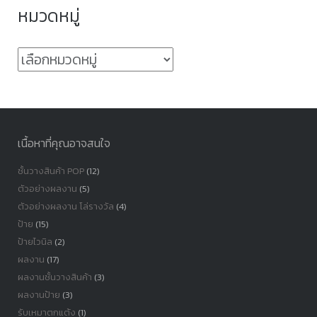
หมวดหมู่
หมวด
หมู่
เนื้อหาที่คุณอาจสนใจ
ชั้นวางสินค้า POP
(12)
ตัวอย่างผลงาน
(5)
ตัวอย่างผลงาน โล่รางวัล
(4)
ป้าย
(15)
ป้ายไวนิล
(2)
ผลงาน
(17)
ผลงานชั้นวางสินค้า
(3)
ผลงานป้าย
(3)
รับเหมาตกแต้ง
(1)