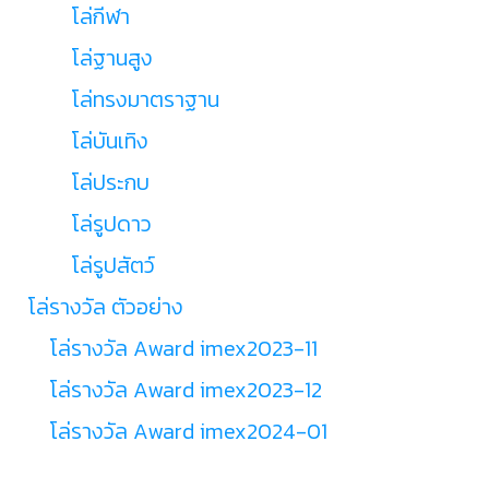
โล่กีฬา
โล่ฐานสูง
โล่ทรงมาตราฐาน
โล่บันเทิง
โล่ประกบ
โล่รูปดาว
โล่รูปสัตว์
โล่รางวัล ตัวอย่าง
โล่รางวัล Award imex2023-11
โล่รางวัล Award imex2023-12
โล่รางวัล Award imex2024-01