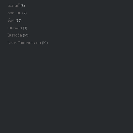
สแตนดี้
(3)
ออกแบบ
(2)
อื่นๆ
(37)
เนมเพลท
(3)
โล่รางวัล
(14)
โล่รางวัลเเยกประเภท
(19)