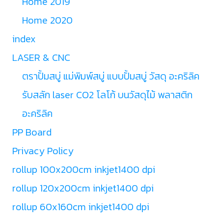
Home 2019
Home 2020
index
LASER & CNC
ตราปั้มสบู่ แม่พิมพ์สบู่ แบบปั้มสบู่ วัสดุ อะคริลิค
รับสลัก laser CO2 โลโก้ บนวัสดุไม้ พลาสติก
อะคริลิค
PP Board
Privacy Policy
rollup 100x200cm inkjet1400 dpi
rollup 120x200cm inkjet1400 dpi
rollup 60x160cm inkjet1400 dpi