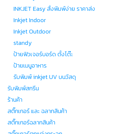
INKJET Easy สั่งพิมพ์ง่าย ราคาส่ง
Inkjet Indoor
Inkjet Outdoor
standy
ป้ายฟิวเจอร์บอร์ด ตั้งโต๊ะ
ป้ายเมนูอาหาร
รับพิมพ์ inkjet UV บนวัสดุ
รับพิมพ์สกรีน
ร้านค้า
สติ๊กเกอร์ และ ฉลากสินค้า
สติ๊กเกอร์ฉลากสินค้า
สติ๊กเกอร์ตกแต่งกระจก