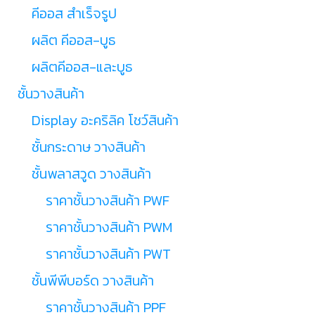
คีออส สำเร็จรูป
ผลิต คีออส-บูธ
ผลิตคีออส-และบูธ
ชั้นวางสินค้า
Display อะคริลิค โชว์สินค้า
ชั้นกระดาษ วางสินค้า
ชั้นพลาสวูด วางสินค้า
ราคาชั้นวางสินค้า PWF
ราคาชั้นวางสินค้า PWM
ราคาชั้นวางสินค้า PWT
ชั้นพีพีบอร์ด วางสินค้า
ราคาชั้นวางสินค้า PPF