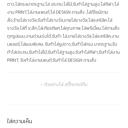
ดาว,โล่ทรงมาตรฐาน,โล่ ประกบ,โล่ไม้,รับทำโล่ฐานสูง,โล่กีฬา,โล่
งาน PRINT,โล่งานเพนต์,โล่ DESIGN ตามสั่ง ,โล่ดีไซน์ตาม
สั่ง,ร้านโล่รางวัล,รับทำโล่รางวัล,ขายโล่รางวัล,โล่อะคริลิค,โล่
รางวัล,โล่ที่ ระลึก,โล่เกียรติยศ,โล่คุณภาพ,โล่พรีเมี่ยม,โล่ตามสั่ง
ทุกรูปแบบ,งานด่วนเร่งได้,รับทำ โล่,ขายโล่รางวัล,โล่อะคริลิค,งาน
เลเซอร์,โล่แบบพิเศษ, รับทำโล่รูปดาว,รับทำโล่ทรง มาตรฐาน,รับ
ทำโล่ประกบ,รับทำโล่ไม้,รับทำโล่ฐานสูง,รับทำโล่กีฬา,รับทำโล่งาน
PRINT, รับทำโล่งานเพนต์,รับทำโล่ DESIGN ตามสั่ง
แนะแนว
ตัวอย่างโล่ สติ๊กเกอร์ทึบ
เรื่อง
ใส่ความเห็น