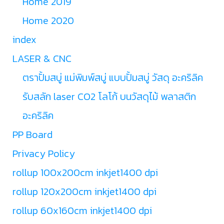
Home 2019
Home 2020
index
LASER & CNC
ตราปั้มสบู่ แม่พิมพ์สบู่ แบบปั้มสบู่ วัสดุ อะคริลิค
รับสลัก laser CO2 โลโก้ บนวัสดุไม้ พลาสติก
อะคริลิค
PP Board
Privacy Policy
rollup 100x200cm inkjet1400 dpi
rollup 120x200cm inkjet1400 dpi
rollup 60x160cm inkjet1400 dpi