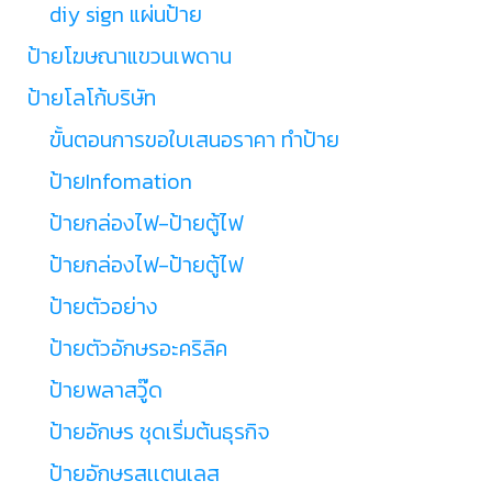
diy sign แผ่นป้าย
ป้ายโฆษณาแขวนเพดาน
ป้ายโลโก้บริษัท
ขั้นตอนการขอใบเสนอราคา ทำป้าย
ป้ายInfomation
ป้ายกล่องไฟ-ป้ายตู้ไฟ
ป้ายกล่องไฟ-ป้ายตู้ไฟ
ป้ายตัวอย่าง
ป้ายตัวอักษรอะคริลิค
ป้ายพลาสวู๊ด
ป้ายอักษร ชุดเริ่มต้นธุรกิจ
ป้ายอักษรสเเตนเลส