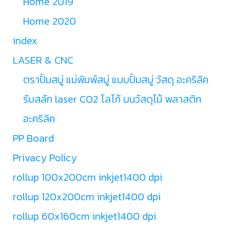
Home 2019
Home 2020
index
LASER & CNC
ตราปั้มสบู่ แม่พิมพ์สบู่ แบบปั้มสบู่ วัสดุ อะคริลิค
รับสลัก laser CO2 โลโก้ บนวัสดุไม้ พลาสติก
อะคริลิค
PP Board
Privacy Policy
rollup 100x200cm inkjet1400 dpi
rollup 120x200cm inkjet1400 dpi
rollup 60x160cm inkjet1400 dpi