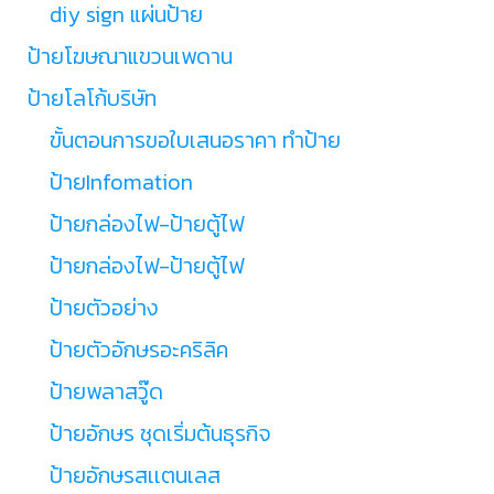
diy sign แผ่นป้าย
ป้ายโฆษณาแขวนเพดาน
ป้ายโลโก้บริษัท
ขั้นตอนการขอใบเสนอราคา ทำป้าย
ป้ายInfomation
ป้ายกล่องไฟ-ป้ายตู้ไฟ
ป้ายกล่องไฟ-ป้ายตู้ไฟ
ป้ายตัวอย่าง
ป้ายตัวอักษรอะคริลิค
ป้ายพลาสวู๊ด
ป้ายอักษร ชุดเริ่มต้นธุรกิจ
ป้ายอักษรสเเตนเลส