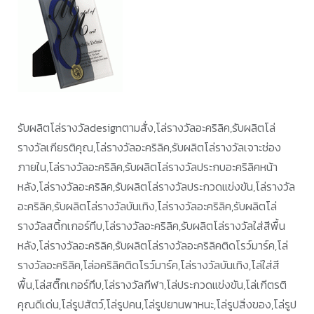
รับผลิตโล่รางวัลdesignตามสั่ง,โล่รางวัลอะคริลิค,รับผลิตโล่
รางวัลเกียรติคุณ,โล่รางวัลอะคริลิค,รับผลิตโล่รางวัลเจาะช่อง
ภายใน,โล่รางวัลอะคริลิค,รับผลิตโล่รางวัลประกบอะคริลิคหน้า
หลัง,โล่รางวัลอะคริลิค,รับผลิตโล่รางวัลประกวดแข่งขัน,โล่รางวัล
อะคริลิค,รับผลิตโล่รางวัลบันเทิง,โล่รางวัลอะคริลิค,รับผลิตโล่
รางวัลสติ้กเกอร์ทึบ,โล่รางวัลอะคริลิค,รับผลิตโล่รางวัลใส่สีพื้น
หลัง,โล่รางวัลอะคริลิค,รับผลิตโล่รางวัลอะคริลิคติดโรว์มาร์ค,โล่
รางวัลอะคริลิค,โล่อคริลิคติดโรว์มาร์ค,โล่รางวัลบันเทิง,โล่ใส่สี
พื้น,โล่สติ๊กเกอร์ทึบ,โล่รางวัลกีฬา,โล่ประกวดแข่งขัน,โล่เกีตรติ
คุณดีเด่น,โล่รูปสัตว์,โล่รูปคน,โล่รูปยานพาหนะ,โล่รูปสิ่งของ,โล่รูป