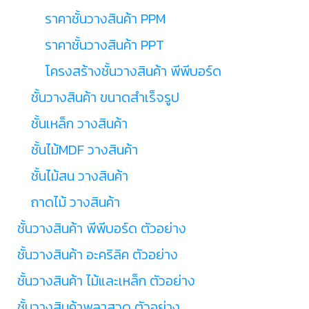
ราคาชั้นวางสินค้า PPM
ราคาชั้นวางสินค้า PPT
โครงสร้างชั้นวางสินค้า พีพีบอร์ด
ชั้นวางสินค้า ขนาดสำเร็จรูป
ชั้นเหล็ก วางสินค้า
ชั้นไม้MDF วางสินค้า
ชั้นไม้สน วางสินค้า
ถาดไม้ วางสินค้า
ชั้นวางสินค้า พีพีบอร์ด ตัวอย่าง
ชั้นวางสินค้า อะคริลิค ตัวอย่าง
ชั้นวางสินค้า ไม้และเหล็ก ตัวอย่าง
ชั้นวางสินค้าพลาสวูด ตัวอย่าง