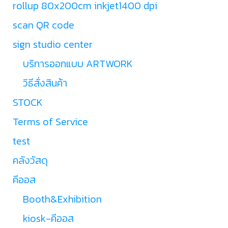
rollup 80x200cm inkjet1400 dpi
scan QR code
sign studio center
บริการออกแบบ ARTWORK
วิธีสั่งสินค้า
STOCK
Terms of Service
test
คลังวัสดุ
คีออส
Booth&Exhibition
kiosk-คีออส