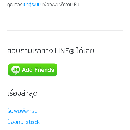
คุณต้อง
เข้าสู่ระบบ
เพื่อจะพิมพ์ความเห็น
สอบถามเราทาง LINE@ ได้เลย
เรื่องล่าสุด
รับพิมพ์สกรีน
ป้องกัน: stock