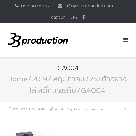
Skip
096.883.5807
info@33production.com
to
content
ติดต่อเรา
LINE
GA004
Home
/
2019
/
พฤษภาคม
/
25
/
ตัวอย่าง
โล่ สติ๊กเกอร์ทึบ
/
GA004
แนะ
พฤษภาคม 25, 2019
mink
Leave a comment
เรื่อ