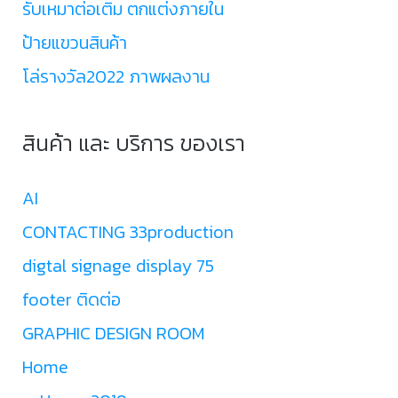
รับเหมาต่อเติม ตกแต่งภายใน
ป้ายแขวนสินค้า
โล่รางวัล2022 ภาพผลงาน
สินค้า และ บริการ ของเรา
AI
CONTACTING 33production
digtal signage display 75
footer ติดต่อ
GRAPHIC DESIGN ROOM
Home