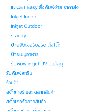
INKJET Easy สั่งพิมพ์ง่าย ราคาส่ง
Inkjet Indoor
Inkjet Outdoor
standy
ป้ายฟิวเจอร์บอร์ด ตั้งโต๊ะ
ป้ายเมนูอาหาร
รับพิมพ์ inkjet UV บนวัสดุ
รับพิมพ์สกรีน
ร้านค้า
สติ๊กเกอร์ และ ฉลากสินค้า
สติ๊กเกอร์ฉลากสินค้า
สติ๊กเกอร์ตกแต่งกระจก