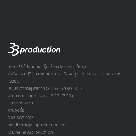
บริษัท 33 โปรดักชั่น กรุ๊ป จำกัด (สำนักงานใหญ่)
79/14-16 หมู่ที่ 1 ต.แพรกษาใหม่ อ.เมืองสมุทรปราการ จ.สมุทรปราการ
10280
เลขประจำตัวผู้เสียภาษี 0-1155-62023-31-7
ฝ่ายขาย (เวลาทำการ จ-ส 8:33~17:33 น.)
084.439.7449
ฝ่ายจัดซื้อ
063.807.6512
email : info@33production.com
ID Line : @33production