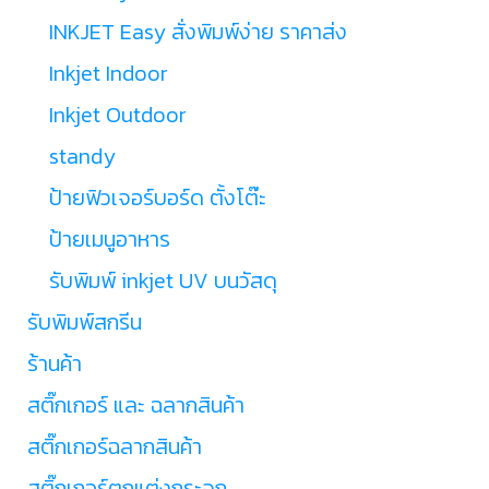
INKJET Easy สั่งพิมพ์ง่าย ราคาส่ง
Inkjet Indoor
Inkjet Outdoor
standy
ป้ายฟิวเจอร์บอร์ด ตั้งโต๊ะ
ป้ายเมนูอาหาร
รับพิมพ์ inkjet UV บนวัสดุ
รับพิมพ์สกรีน
ร้านค้า
สติ๊กเกอร์ และ ฉลากสินค้า
สติ๊กเกอร์ฉลากสินค้า
สติ๊กเกอร์ตกแต่งกระจก