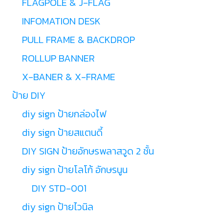
FLAGPOLE & J-FLAG
INFOMATION DESK
PULL FRAME & BACKDROP
ROLLUP BANNER
X-BANER & X-FRAME
ป้าย DIY
diy sign ป้ายกล่องไฟ
diy sign ป้ายสแตนดี้
DIY SIGN ป้ายอักษรพลาสวูด 2 ชั้น
diy sign ป้ายโลโก้ อักษรนูน
DIY STD-001
diy sign ป้ายไวนิล