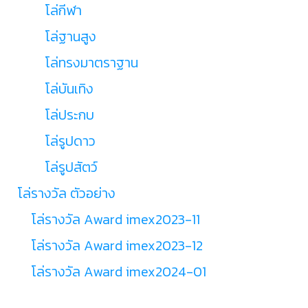
โล่กีฬา
โล่ฐานสูง
โล่ทรงมาตราฐาน
โล่บันเทิง
โล่ประกบ
โล่รูปดาว
โล่รูปสัตว์
โล่รางวัล ตัวอย่าง
โล่รางวัล Award imex2023-11
โล่รางวัล Award imex2023-12
โล่รางวัล Award imex2024-01