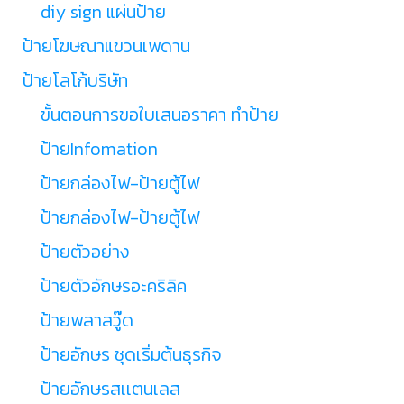
diy sign แผ่นป้าย
ป้ายโฆษณาแขวนเพดาน
ป้ายโลโก้บริษัท
ขั้นตอนการขอใบเสนอราคา ทำป้าย
ป้ายInfomation
ป้ายกล่องไฟ-ป้ายตู้ไฟ
ป้ายกล่องไฟ-ป้ายตู้ไฟ
ป้ายตัวอย่าง
ป้ายตัวอักษรอะคริลิค
ป้ายพลาสวู๊ด
ป้ายอักษร ชุดเริ่มต้นธุรกิจ
ป้ายอักษรสเเตนเลส