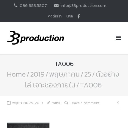
Skip
096.883.5807
info@33production.com
to
content
ติดต่อเรา
LINE
TA006
Home
/
2019
/
พฤษภาคม
/
25
/
ตัวอย่าง
โล่ เจาะช่องภายใน
/
TA006
แนะ
พฤษภาคม 25, 2019
mink
Leave a comment
เรื่อ