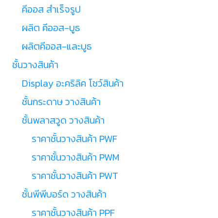
คีออส สำเร็จรูป
ผลิต คีออส-บูธ
ผลิตคีออส-และบูธ
ชั้นวางสินค้า
Display อะคริลิค โชว์สินค้า
ชั้นกระดาษ วางสินค้า
ชั้นพลาสวูด วางสินค้า
ราคาชั้นวางสินค้า PWF
ราคาชั้นวางสินค้า PWM
ราคาชั้นวางสินค้า PWT
ชั้นพีพีบอร์ด วางสินค้า
ราคาชั้นวางสินค้า PPF