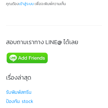
คุณต้อง
เข้าสู่ระบบ
เพื่อจะพิมพ์ความเห็น
สอบถามเราทาง LINE@ ได้เลย
เรื่องล่าสุด
รับพิมพ์สกรีน
ป้องกัน: stock