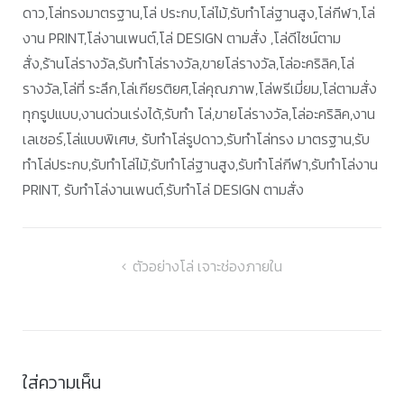
ดาว,โล่ทรงมาตรฐาน,โล่ ประกบ,โล่ไม้,รับทำโล่ฐานสูง,โล่กีฬา,โล่
งาน PRINT,โล่งานเพนต์,โล่ DESIGN ตามสั่ง ,โล่ดีไซน์ตาม
สั่ง,ร้านโล่รางวัล,รับทำโล่รางวัล,ขายโล่รางวัล,โล่อะคริลิค,โล่
รางวัล,โล่ที่ ระลึก,โล่เกียรติยศ,โล่คุณภาพ,โล่พรีเมี่ยม,โล่ตามสั่ง
ทุกรูปแบบ,งานด่วนเร่งได้,รับทำ โล่,ขายโล่รางวัล,โล่อะคริลิค,งาน
เลเซอร์,โล่แบบพิเศษ, รับทำโล่รูปดาว,รับทำโล่ทรง มาตรฐาน,รับ
ทำโล่ประกบ,รับทำโล่ไม้,รับทำโล่ฐานสูง,รับทำโล่กีฬา,รับทำโล่งาน
PRINT, รับทำโล่งานเพนต์,รับทำโล่ DESIGN ตามสั่ง
แนะแนว
ตัวอย่างโล่ เจาะช่องภายใน
เรื่อง
ใส่ความเห็น