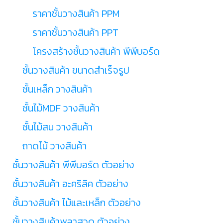
ราคาชั้นวางสินค้า PPM
ราคาชั้นวางสินค้า PPT
โครงสร้างชั้นวางสินค้า พีพีบอร์ด
ชั้นวางสินค้า ขนาดสำเร็จรูป
ชั้นเหล็ก วางสินค้า
ชั้นไม้MDF วางสินค้า
ชั้นไม้สน วางสินค้า
ถาดไม้ วางสินค้า
ชั้นวางสินค้า พีพีบอร์ด ตัวอย่าง
ชั้นวางสินค้า อะคริลิค ตัวอย่าง
ชั้นวางสินค้า ไม้และเหล็ก ตัวอย่าง
ชั้นวางสินค้าพลาสวูด ตัวอย่าง