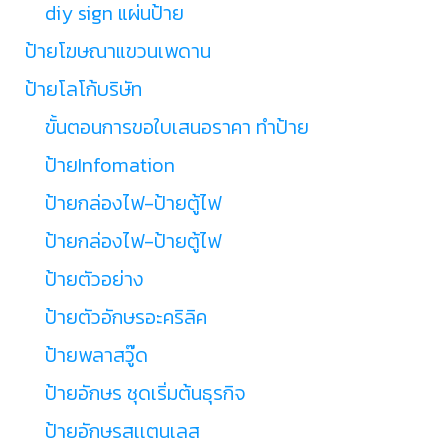
diy sign แผ่นป้าย
ป้ายโฆษณาแขวนเพดาน
ป้ายโลโก้บริษัท
ขั้นตอนการขอใบเสนอราคา ทำป้าย
ป้ายInfomation
ป้ายกล่องไฟ-ป้ายตู้ไฟ
ป้ายกล่องไฟ-ป้ายตู้ไฟ
ป้ายตัวอย่าง
ป้ายตัวอักษรอะคริลิค
ป้ายพลาสวู๊ด
ป้ายอักษร ชุดเริ่มต้นธุรกิจ
ป้ายอักษรสเเตนเลส