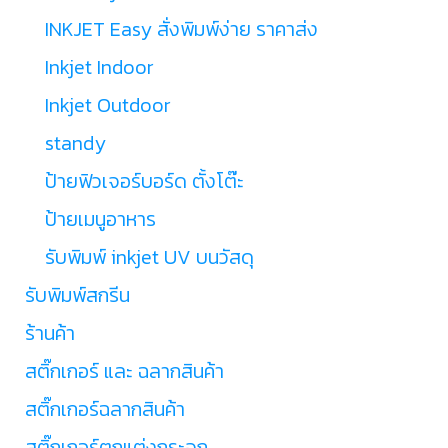
INKJET Easy สั่งพิมพ์ง่าย ราคาส่ง
Inkjet Indoor
Inkjet Outdoor
standy
ป้ายฟิวเจอร์บอร์ด ตั้งโต๊ะ
ป้ายเมนูอาหาร
รับพิมพ์ inkjet UV บนวัสดุ
รับพิมพ์สกรีน
ร้านค้า
สติ๊กเกอร์ และ ฉลากสินค้า
สติ๊กเกอร์ฉลากสินค้า
สติ๊กเกอร์ตกแต่งกระจก