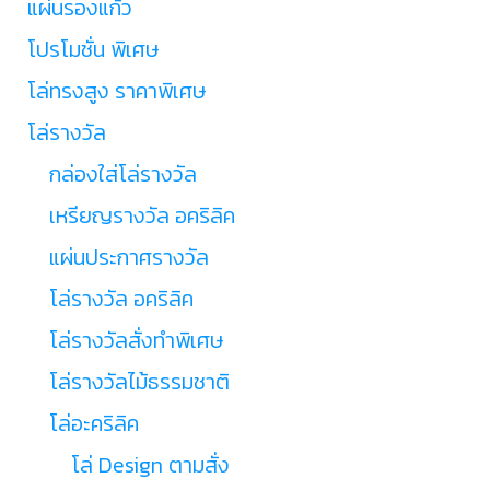
แผ่นรองแก้ว
โปรโมชั่น พิเศษ
โล่ทรงสูง ราคาพิเศษ
โล่รางวัล
กล่องใส่โล่รางวัล
เหรียญรางวัล อคริลิค
แผ่นประกาศรางวัล
โล่รางวัล อคริลิค
โล่รางวัลสั่งทำพิเศษ
โล่รางวัลไม้ธรรมชาติ
โล่อะคริลิค
โล่ Design ตามสั่ง