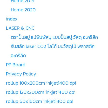
Home 2019
Home 2020
index
LASER & CNC
ตราปั้มสบู่ แม่พิมพ์สบู่ แบบปั้มสบู่ วัสดุ อะคริลิค
รับสลัก laser CO2 โลโก้ บนวัสดุไม้ พลาสติก
อะคริลิค
PP Board
Privacy Policy
rollup 100x200cm inkjet1400 dpi
rollup 120x200cm inkjet1400 dpi
rollup 60x160cm inkjet1400 dpi