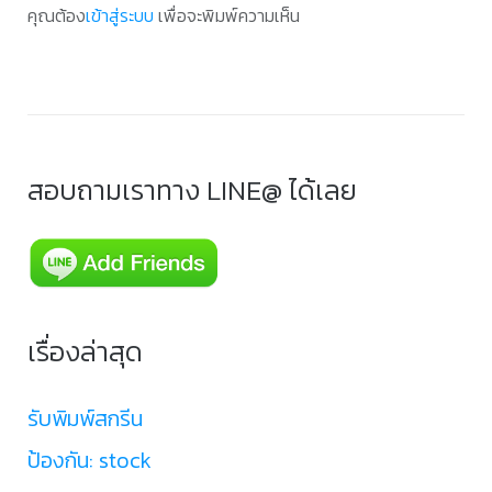
คุณต้อง
เข้าสู่ระบบ
เพื่อจะพิมพ์ความเห็น
สอบถามเราทาง LINE@ ได้เลย
เรื่องล่าสุด
รับพิมพ์สกรีน
ป้องกัน: stock