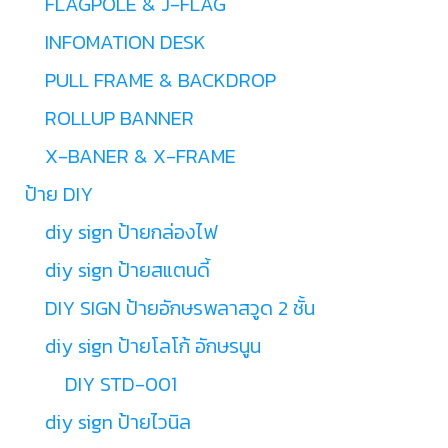
FLAGPOLE & J-FLAG
INFOMATION DESK
PULL FRAME & BACKDROP
ROLLUP BANNER
X-BANER & X-FRAME
ป้าย DIY
diy sign ป้ายกล่องไฟ
diy sign ป้ายสแตนดี้
DIY SIGN ป้ายอักษรพลาสวูด 2 ชั้น
diy sign ป้ายโลโก้ อักษรนูน
DIY STD-001
diy sign ป้ายไวนิล