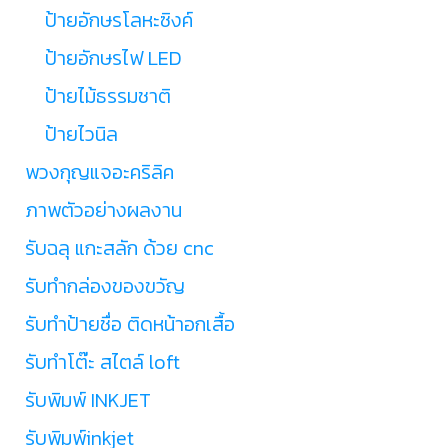
ป้ายอักษรโลหะซิงค์
ป้ายอักษรไฟ LED
ป้ายไม้ธรรมชาติ
ป้ายไวนิล
พวงกุญแจอะคริลิค
ภาพตัวอย่างผลงาน
รับฉลุ แกะสลัก ด้วย cnc
รับทำกล่องของขวัญ
รับทำป้ายชื่อ ติดหน้าอกเสื้อ
รับทำโต๊ะ สไตล์ loft
รับพิมพ์ INKJET
รับพิมพ์inkjet