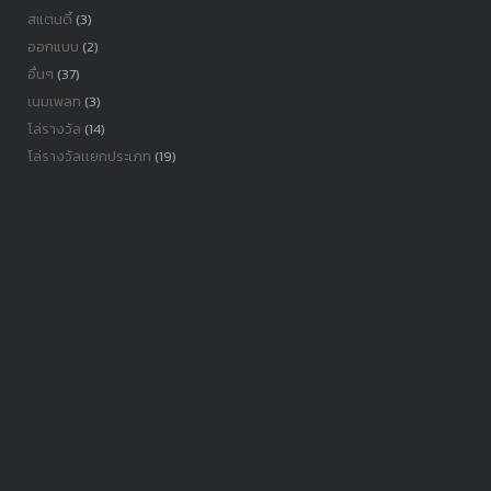
สแตนดี้
(3)
ออกแบบ
(2)
อื่นๆ
(37)
เนมเพลท
(3)
โล่รางวัล
(14)
โล่รางวัลเเยกประเภท
(19)