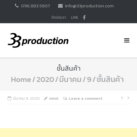
Skip
096.883.5807
info@33production.com
to
content
ติดต่อเรา
LINE
ชั้นสินค้า
Home
/
2020
/
มีนาคม
/
9
/
ชั้นสินค้า
แนะแ
มีนาคม 9, 2020
mink
Leave a comment
เรื่อง