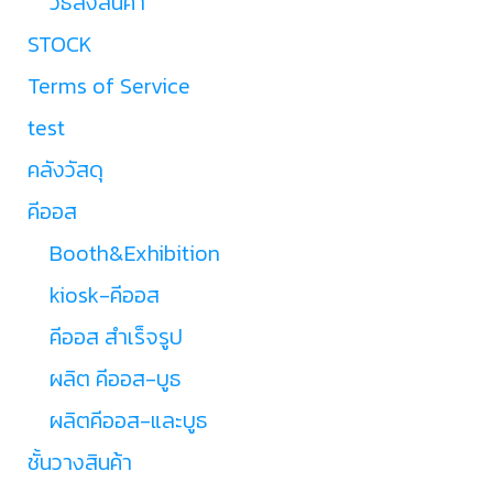
วิธีสั่งสินค้า
STOCK
Terms of Service
test
คลังวัสดุ
คีออส
Booth&Exhibition
kiosk-คีออส
คีออส สำเร็จรูป
ผลิต คีออส-บูธ
ผลิตคีออส-และบูธ
ชั้นวางสินค้า