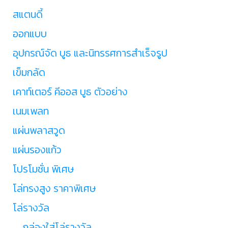
สแตนดี้
ออกแบบ
อุปกรณ์จัด บูธ และนิทรรศการสำเร็จรูป
เข็มกลัด
เคาท์เตอร์ คีออส บูธ ตัวอย่าง
เนมเพลท
แผ่นพลาสวูด
แผ่นรองแก้ว
โปรโมชั่น พิเศษ
โล่ทรงสูง ราคาพิเศษ
โล่รางวัล
กล่องใส่โล่รางวัล