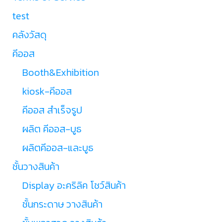
test
คลังวัสดุ
คีออส
Booth&Exhibition
kiosk-คีออส
คีออส สำเร็จรูป
ผลิต คีออส-บูธ
ผลิตคีออส-และบูธ
ชั้นวางสินค้า
Display อะคริลิค โชว์สินค้า
ชั้นกระดาษ วางสินค้า