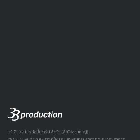
บริษัท 33 โปรดักชั่น กรุ๊ป จำกัด (สำนักงานใหญ่)
79/14-16 หมู่ที่ 1 ต.แพรกษาใหม่ อ.เมืองสมุทรปราการ จ.สมุทรปราการ