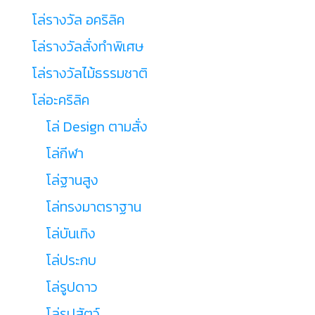
โล่รางวัล อคริลิค
โล่รางวัลสั่งทำพิเศษ
โล่รางวัลไม้ธรรมชาติ
โล่อะคริลิค
โล่ Design ตามสั่ง
โล่กีฬา
โล่ฐานสูง
โล่ทรงมาตราฐาน
โล่บันเทิง
โล่ประกบ
โล่รูปดาว
โล่รูปสัตว์