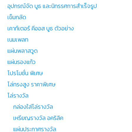
อุปกรณ์จัด บูธ และนิทรรศการสำเร็จรูป
เข็มกลัด
เคาท์เตอร์ คีออส บูธ ตัวอย่าง
เนมเพลท
แผ่นพลาสวูด
แผ่นรองแก้ว
โปรโมชั่น พิเศษ
โล่ทรงสูง ราคาพิเศษ
โล่รางวัล
กล่องใส่โล่รางวัล
เหรียญรางวัล อคริลิค
แผ่นประกาศรางวัล