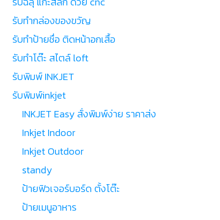
รับฉลุ แกะสลัก ด้วย cnc
รับทำกล่องของขวัญ
รับทำป้ายชื่อ ติดหน้าอกเสื้อ
รับทำโต๊ะ สไตล์ loft
รับพิมพ์ INKJET
รับพิมพ์inkjet
INKJET Easy สั่งพิมพ์ง่าย ราคาส่ง
Inkjet Indoor
Inkjet Outdoor
standy
ป้ายฟิวเจอร์บอร์ด ตั้งโต๊ะ
ป้ายเมนูอาหาร