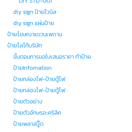
DIY STD-001
diy sign ป้ายไวนิล
diy sign แผ่นป้าย
ป้ายโฆษณาแขวนเพดาน
ป้ายโลโก้บริษัท
ขั้นตอนการขอใบเสนอราคา ทำป้าย
ป้ายInfomation
ป้ายกล่องไฟ-ป้ายตู้ไฟ
ป้ายกล่องไฟ-ป้ายตู้ไฟ
ป้ายตัวอย่าง
ป้ายตัวอักษรอะคริลิค
ป้ายพลาสวู๊ด