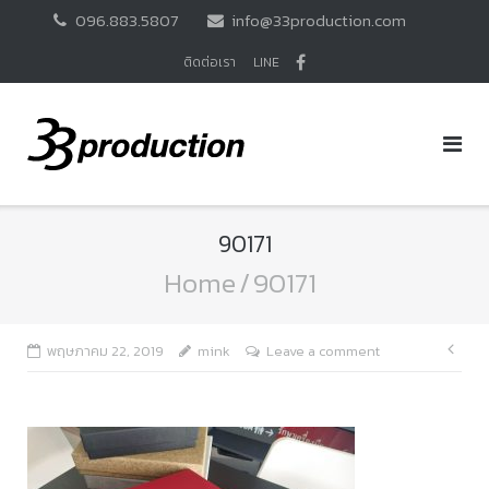
Skip
096.883.5807
info@33production.com
to
content
ติดต่อเรา
LINE
90171
Home
/
90171
แนะ
พฤษภาคม 22, 2019
mink
Leave a comment
เรื่อ