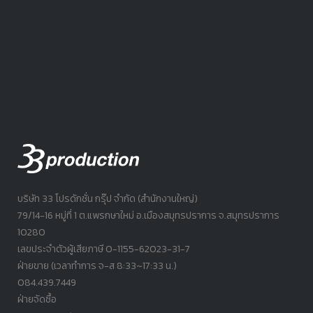
บริษัท 33 โปรดักชั่น กรุ๊ป จำกัด (สำนักงานใหญ่)
79/14-16 หมู่ที่ 1 ต.แพรกษาใหม่ อ.เมืองสมุทรปราการ จ.สมุทรปราการ
10280
เลขประจำตัวผู้เสียภาษี 0-1155-62023-31-7
ฝ่ายขาย (เวลาทำการ จ-ส 8:33~17:33 น.)
084.439.7449
ฝ่ายจัดซื้อ