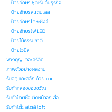
ป้ายอักษร ชุดเริ่มต้นธุรกิจ
ป้ายอักษรสเเตนเลส
ป้ายอักษรโลหะซิงค์
ป้ายอักษรไฟ LED
ป้ายไม้ธรรมชาติ
ป้ายไวนิล
พวงกุญแจอะคริลิค
ภาพตัวอย่างผลงาน
รับฉลุ แกะสลัก ด้วย cnc
รับทำกล่องของขวัญ
รับทำป้ายชื่อ ติดหน้าอกเสื้อ
รับทำโต๊ะ สไตล์ loft