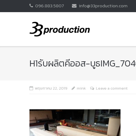
Skip
096.883.5807
info@33production.com
to
content
H1รับผลิตคีออส-บูธIMG_70
พฤษภาคม 22, 2019
mink
Leave a comment