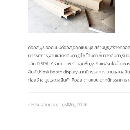
คีออส,บูธ,ออกแบบคีออส,ออกแบบบูธ,สร้างบูธ,สร้างคีออส
นิทรรศการ,งานแสดงสินค้า,ตู้โชว์สินค้า,ชั้นวางสินค้า,รั
วอิน DISPALY,ร้านกาแฟ,ร้านลูกชิ้น,ธุรกิจแฟรนไชส์อาหา
สินค้า,Kiosk,booth,display,ฉากนิทรรศการ,งานแสดงสินค้า,
ก่อสร้าง บูธแสดงสินค้า คีออส ตามแบบ ฉากนิทรรศการ เว
H1รับผลิตคีออส-บูธIMG_7046
แนะแนว
เรื่อง