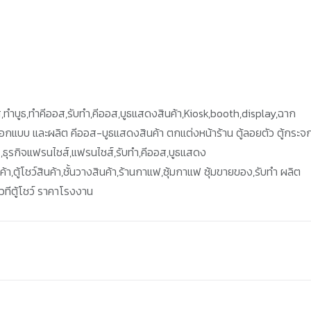
,ทำบูธ,ทำคีออส,รับทำ,คีออส,บูธแสดงสินค้า,Kiosk,booth,display,ฉาก
บออกแบบ และผลิต คีออส-บูธแสดงสินค้า ตกแต่งหน้าร้าน ตู้ลอยตัว ตู้กระจก
ร,ธุรกิจแฟรนไชส์,แฟรนไชส์,รับทำ,คีออส,บูธแสดง
ตู้โชว์สินค้า,ชั้นวางสินค้า,ร้านกาแฟ,ซุ้มกาแฟ ซุ้มขายของ,รับทำ ผลิต
ทีตู้โชว์ ราคาโรงงาน