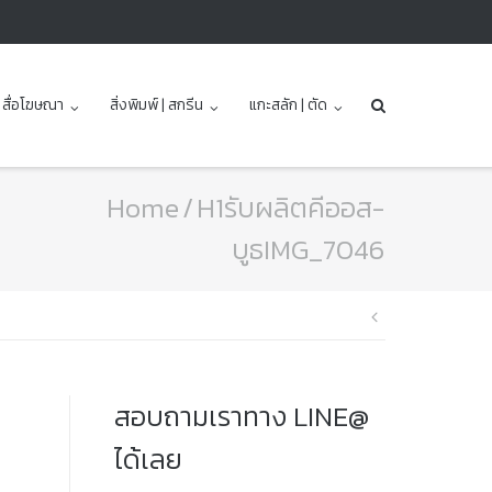
| สื่อโฆษณา
สิ่งพิมพ์ | สกรีน
แกะสลัก | ตัด
Home
/
H1รับผลิตคีออส-
บูธIMG_7046
แนะแนว
เรื่อง
สอบถามเราทาง LINE@
ได้เลย