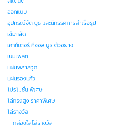
สแตนดี้
ออกแบบ
อุปกรณ์จัด บูธ และนิทรรศการสำเร็จรูป
เข็มกลัด
เคาท์เตอร์ คีออส บูธ ตัวอย่าง
เนมเพลท
แผ่นพลาสวูด
แผ่นรองแก้ว
โปรโมชั่น พิเศษ
โล่ทรงสูง ราคาพิเศษ
โล่รางวัล
กล่องใส่โล่รางวัล