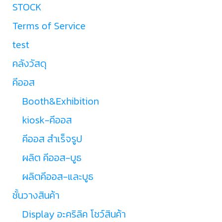
STOCK
Terms of Service
test
คลังวัสดุ
คีออส
Booth&Exhibition
kiosk-คีออส
คีออส สำเร็จรูป
ผลิต คีออส-บูธ
ผลิตคีออส-และบูธ
ชั้นวางสินค้า
Display อะคริลิค โชว์สินค้า