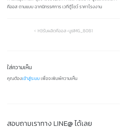
คีออส ตามแบบ ฉากนิทรรศการ เวทีตู้โชว์ ราคาโรงงาน
แนะแนว
H3รับผลิตคีออส-บูธIMG_8081
เรื่อง
ใส่ความเห็น
คุณต้อง
เข้าสู่ระบบ
เพื่อจะพิมพ์ความเห็น
สอบถามเราทาง LINE@ ได้เลย