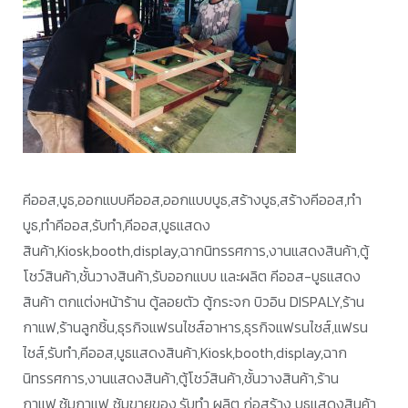
คีออส,บูธ,ออกแบบคีออส,ออกแบบบูธ,สร้างบูธ,สร้างคีออส,ทำ
บูธ,ทำคีออส,รับทำ,คีออส,บูธแสดง
สินค้า,Kiosk,booth,display,ฉากนิทรรศการ,งานแสดงสินค้า,ตู้
โชว์สินค้า,ชั้นวางสินค้า,รับออกแบบ และผลิต คีออส-บูธแสดง
สินค้า ตกแต่งหน้าร้าน ตู้ลอยตัว ตู้กระจก บิวอิน DISPALY,ร้าน
กาแฟ,ร้านลูกชิ้น,ธุรกิจแฟรนไชส์อาหาร,ธุรกิจแฟรนไชส์,แฟรน
ไชส์,รับทำ,คีออส,บูธแสดงสินค้า,Kiosk,booth,display,ฉาก
นิทรรศการ,งานแสดงสินค้า,ตู้โชว์สินค้า,ชั้นวางสินค้า,ร้าน
กาแฟ,ซุ้มกาแฟ ซุ้มขายของ,รับทำ ผลิต ก่อสร้าง บูธแสดงสินค้า