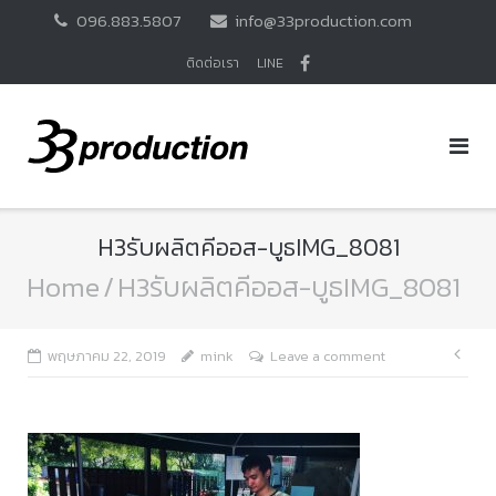
Skip
096.883.5807
info@33production.com
to
content
ติดต่อเรา
LINE
H3รับผลิตคีออส-บูธIMG_8081
Home
/
H3รับผลิตคีออส-บูธIMG_8081
แนะ
พฤษภาคม 22, 2019
mink
Leave a comment
เรื่อ