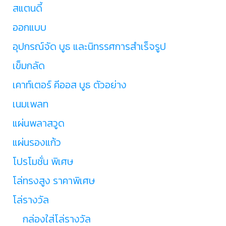
สแตนดี้
ออกแบบ
อุปกรณ์จัด บูธ และนิทรรศการสำเร็จรูป
เข็มกลัด
เคาท์เตอร์ คีออส บูธ ตัวอย่าง
เนมเพลท
แผ่นพลาสวูด
แผ่นรองแก้ว
โปรโมชั่น พิเศษ
โล่ทรงสูง ราคาพิเศษ
โล่รางวัล
กล่องใส่โล่รางวัล