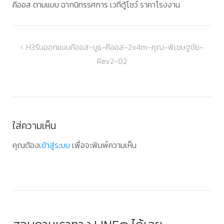
คีออส ตามแบบ ฉากนิทรรศการ เวทีตู้โชว์ ราคาโรงงาน
แนะแนว
H3รับออกแบบคีออส-บูธ-คีออส-2x4m-คุณ-พิเชษฐชัย-
Rev2-02
เรื่อง
ใส่ความเห็น
คุณต้อง
เข้าสู่ระบบ
เพื่อจะพิมพ์ความเห็น