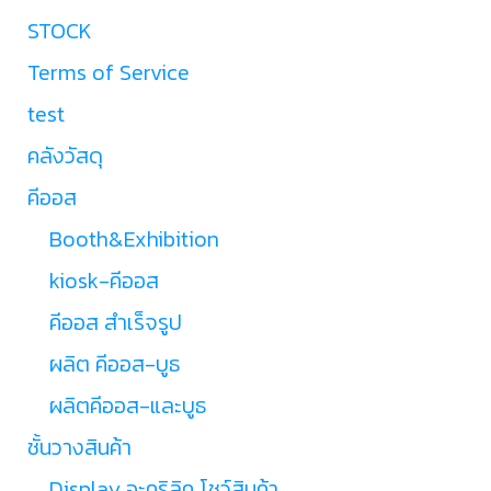
STOCK
Terms of Service
test
คลังวัสดุ
คีออส
Booth&Exhibition
kiosk-คีออส
คีออส สำเร็จรูป
ผลิต คีออส-บูธ
ผลิตคีออส-และบูธ
ชั้นวางสินค้า
Display อะคริลิค โชว์สินค้า