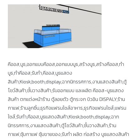
คีออส,บูธ,ออกแบบคีออส,ออกแบบบูธ,สร้างบูธ,สร้างคีออส,ทำ
บูธ,ทำคีออส,รับทำ,คีออส,บูธแสดง
สินค้า,Kiosk,booth,display,ฉากนิทรรศการ,งานแสดงสินค้า,ตู้
โชว์สินค้า,ชั้นวางสินค้า,รับออกแบบ และผลิต คีออส-บูธแสดง
สินค้า ตกแต่งหน้าร้าน ตู้ลอยตัว ตู้กระจก บิวอิน DISPALY,ร้าน
กาแฟ,ร้านลูกชิ้น,ธุรกิจแฟรนไชส์อาหาร,ธุรกิจแฟรนไชส์,แฟรน
ไชส์,รับทำ,คีออส,บูธแสดงสินค้า,Kiosk,booth,display,ฉาก
นิทรรศการ,งานแสดงสินค้า,ตู้โชว์สินค้า,ชั้นวางสินค้า,ร้าน
กาแฟ,ซุ้มกาแฟ ซุ้มขายของ,รับทำ ผลิต ก่อสร้าง บูธแสดงสินค้า