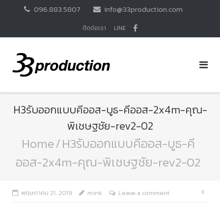
Skip
096.883.5807
info@33production.com
to
content
ติดต่อเรา
LINE
H3รับออกแบบคีออส-บูธ-คีออส-2x4m-คุณ-
พิเชษฐชัย-rev2-02
Home
/
H3รับออกแบบคีออส-บูธ-คี
ออส-2x4m-คุณ-พิเชษฐชัย-rev2-02
แนะ
พฤษภาคม 21, 2019
mink
Leave a comment
เรื่อ