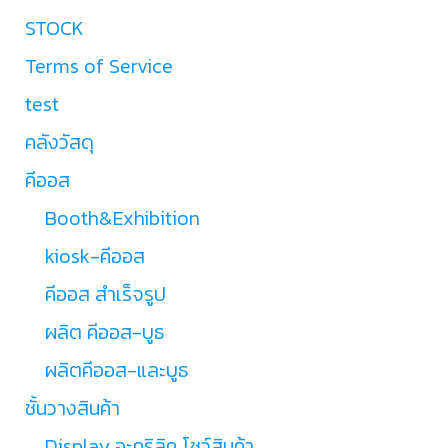
STOCK
Terms of Service
test
คลังวัสดุ
คีออส
Booth&Exhibition
kiosk-คีออส
คีออส สำเร็จรูป
ผลิต คีออส-บูธ
ผลิตคีออส-และบูธ
ชั้นวางสินค้า
Display อะคริลิค โชว์สินค้า