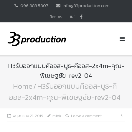
Skip
096.883.5807
info@33production.com
to
content
ติดต่อเรา
LINE
H3รับออกแบบคีออส-บูธ-คีออส-2x4m-คุณ-
พิเชษฐชัย-rev2-04
Home
/
H3รับออกแบบคีออส-บูธ-คี
ออส-2x4m-คุณ-พิเชษฐชัย-rev2-04
แนะ
พฤษภาคม 21, 2019
mink
Leave a comment
เรื่อ