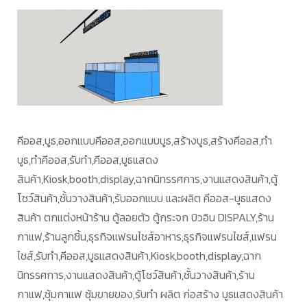
คีออส,บูธ,ออกแบบคีออส,ออกแบบบูธ,สร้างบูธ,สร้างคีออส,ทำ
บูธ,ทำคีออส,รับทำ,คีออส,บูธแสดง
สินค้า,Kiosk,booth,display,ฉากนิทรรศการ,งานแสดงสินค้า,ตู้
โชว์สินค้า,ชั้นวางสินค้า,รับออกแบบ และผลิต คีออส-บูธแสดง
สินค้า ตกแต่งหน้าร้าน ตู้ลอยตัว ตู้กระจก บิวอิน DISPALY,ร้าน
กาแฟ,ร้านลูกชิ้น,ธุรกิจแฟรนไชส์อาหาร,ธุรกิจแฟรนไชส์,แฟรน
ไชส์,รับทำ,คีออส,บูธแสดงสินค้า,Kiosk,booth,display,ฉาก
นิทรรศการ,งานแสดงสินค้า,ตู้โชว์สินค้า,ชั้นวางสินค้า,ร้าน
กาแฟ,ซุ้มกาแฟ ซุ้มขายของ,รับทำ ผลิต ก่อสร้าง บูธแสดงสินค้า