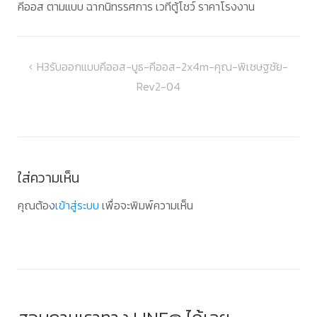
คีออส ตามแบบ ฉากนิทรรศการ เวทีตู้โชว์ ราคาโรงงาน
แนะแนว
H3รับออกแบบคีออส-บูธ-คีออส-2x4m-คุณ-พิเชษฐชัย-
Rev2-04
เรื่อง
ใส่ความเห็น
คุณต้อง
เข้าสู่ระบบ
เพื่อจะพิมพ์ความเห็น