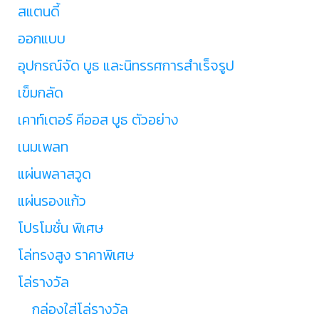
สแตนดี้
ออกแบบ
อุปกรณ์จัด บูธ และนิทรรศการสำเร็จรูป
เข็มกลัด
เคาท์เตอร์ คีออส บูธ ตัวอย่าง
เนมเพลท
แผ่นพลาสวูด
แผ่นรองแก้ว
โปรโมชั่น พิเศษ
โล่ทรงสูง ราคาพิเศษ
โล่รางวัล
กล่องใส่โล่รางวัล