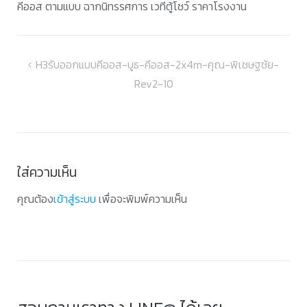
คีออส ตามแบบ ฉากนิทรรศการ เวทีตู้โชว์ ราคาโรงงาน
แนะแนว
H3รับออกแบบคีออส-บูธ-คีออส-2x4m-คุณ-พิเชษฐชัย-
Rev2-10
เรื่อง
ใส่ความเห็น
คุณต้อง
เข้าสู่ระบบ
เพื่อจะพิมพ์ความเห็น