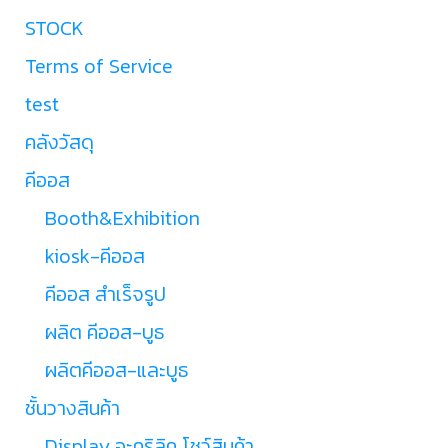
STOCK
Terms of Service
test
คลังวัสดุ
คีออส
Booth&Exhibition
kiosk-คีออส
คีออส สำเร็จรูป
ผลิต คีออส-บูธ
ผลิตคีออส-และบูธ
ชั้นวางสินค้า
Display อะคริลิค โชว์สินค้า