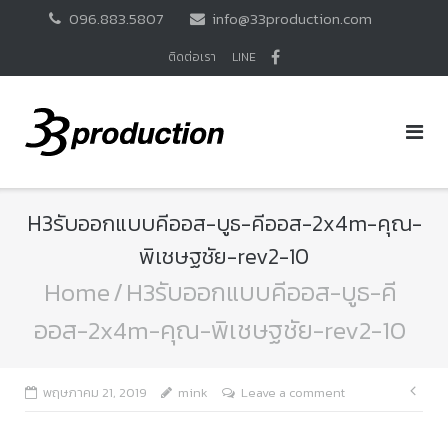
Skip
096.883.5807
info@33production.com
to
content
ติดต่อเรา
LINE
H3รับออกแบบคีออส-บูธ-คีออส-2x4m-คุณ-
พิเชษฐชัย-rev2-10
Home
/
H3รับออกแบบคีออส-บูธ-คี
ออส-2x4m-คุณ-พิเชษฐชัย-rev2-10
แนะ
พฤษภาคม 21, 2019
mink
Leave a comment
เรื่อ