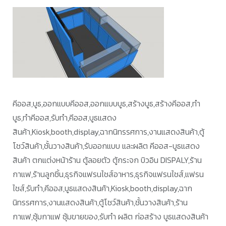
คีออส,บูธ,ออกแบบคีออส,ออกแบบบูธ,สร้างบูธ,สร้างคีออส,ทำ
บูธ,ทำคีออส,รับทำ,คีออส,บูธแสดง
สินค้า,Kiosk,booth,display,ฉากนิทรรศการ,งานแสดงสินค้า,ตู้
โชว์สินค้า,ชั้นวางสินค้า,รับออกแบบ และผลิต คีออส-บูธแสดง
สินค้า ตกแต่งหน้าร้าน ตู้ลอยตัว ตู้กระจก บิวอิน DISPALY,ร้าน
กาแฟ,ร้านลูกชิ้น,ธุรกิจแฟรนไชส์อาหาร,ธุรกิจแฟรนไชส์,แฟรน
ไชส์,รับทำ,คีออส,บูธแสดงสินค้า,Kiosk,booth,display,ฉาก
นิทรรศการ,งานแสดงสินค้า,ตู้โชว์สินค้า,ชั้นวางสินค้า,ร้าน
กาแฟ,ซุ้มกาแฟ ซุ้มขายของ,รับทำ ผลิต ก่อสร้าง บูธแสดงสินค้า