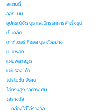
สแตนดี้
ออกแบบ
อุปกรณ์จัด บูธ และนิทรรศการสำเร็จรูป
เข็มกลัด
เคาท์เตอร์ คีออส บูธ ตัวอย่าง
เนมเพลท
แผ่นพลาสวูด
แผ่นรองแก้ว
โปรโมชั่น พิเศษ
โล่ทรงสูง ราคาพิเศษ
โล่รางวัล
กล่องใส่โล่รางวัล