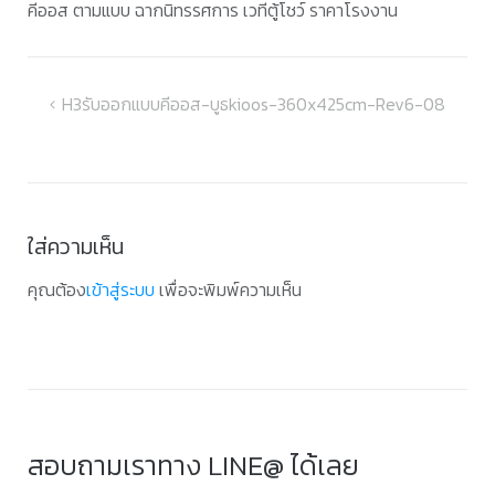
คีออส ตามแบบ ฉากนิทรรศการ เวทีตู้โชว์ ราคาโรงงาน
แนะแนว
H3รับออกแบบคีออส-บูธkioos-360x425cm-Rev6-08
เรื่อง
ใส่ความเห็น
คุณต้อง
เข้าสู่ระบบ
เพื่อจะพิมพ์ความเห็น
สอบถามเราทาง LINE@ ได้เลย