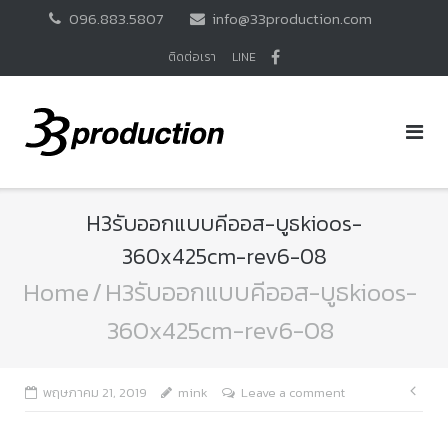
Skip
096.883.5807
info@33production.com
to
content
ติดต่อเรา
LINE
H3รับออกแบบคีออส-บูธkioos-
360x425cm-rev6-08
Home
/
H3รับออกแบบคีออส-บูธkioos-
360x425cm-rev6-08
แนะ
พฤษภาคม 21, 2019
mink
Leave a comment
เรื่อ