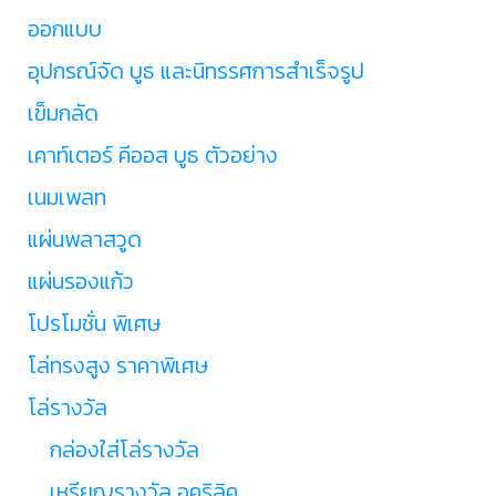
ออกแบบ
อุปกรณ์จัด บูธ และนิทรรศการสำเร็จรูป
เข็มกลัด
เคาท์เตอร์ คีออส บูธ ตัวอย่าง
เนมเพลท
แผ่นพลาสวูด
แผ่นรองแก้ว
โปรโมชั่น พิเศษ
โล่ทรงสูง ราคาพิเศษ
โล่รางวัล
กล่องใส่โล่รางวัล
เหรียญรางวัล อคริลิค