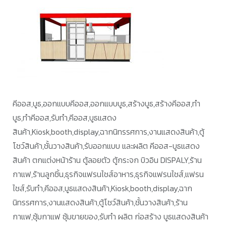
คีออส,บูธ,ออกแบบคีออส,ออกแบบบูธ,สร้างบูธ,สร้างคีออส,ทำ
บูธ,ทำคีออส,รับทำ,คีออส,บูธแสดง
สินค้า,Kiosk,booth,display,ฉากนิทรรศการ,งานแสดงสินค้า,ตู้
โชว์สินค้า,ชั้นวางสินค้า,รับออกแบบ และผลิต คีออส-บูธแสดง
สินค้า ตกแต่งหน้าร้าน ตู้ลอยตัว ตู้กระจก บิวอิน DISPALY,ร้าน
กาแฟ,ร้านลูกชิ้น,ธุรกิจแฟรนไชส์อาหาร,ธุรกิจแฟรนไชส์,แฟรน
ไชส์,รับทำ,คีออส,บูธแสดงสินค้า,Kiosk,booth,display,ฉาก
นิทรรศการ,งานแสดงสินค้า,ตู้โชว์สินค้า,ชั้นวางสินค้า,ร้าน
กาแฟ,ซุ้มกาแฟ ซุ้มขายของ,รับทำ ผลิต ก่อสร้าง บูธแสดงสินค้า