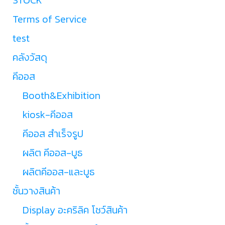
Terms of Service
test
คลังวัสดุ
คีออส
Booth&Exhibition
kiosk-คีออส
คีออส สำเร็จรูป
ผลิต คีออส-บูธ
ผลิตคีออส-และบูธ
ชั้นวางสินค้า
Display อะคริลิค โชว์สินค้า