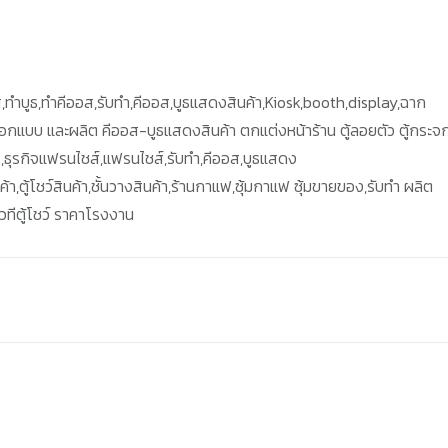
,ทำบูธ,ทำคีออส,รับทำ,คีออส,บูธแสดงสินค้า,Kiosk,booth,display,ฉาก
บออกแบบ และผลิต คีออส-บูธแสดงสินค้า ตกแต่งหน้าร้าน ตู้ลอยตัว ตู้กระจก
ร,ธุรกิจแฟรนไชส์,แฟรนไชส์,รับทำ,คีออส,บูธแสดง
ตู้โชว์สินค้า,ชั้นวางสินค้า,ร้านกาแฟ,ซุ้มกาแฟ ซุ้มขายของ,รับทำ ผลิต
ทีตู้โชว์ ราคาโรงงาน