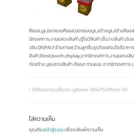
คีออส,บูธ,ออกแบบคีออส,ออกแบบบูธ,สร้างบูธ,สร้างคีออส
นิทรรศการ,งานแสดงสินค้า,ตู้โชว์สินค้า,ชั้นวางสินค้า,รั
วอิน DISPALY,ร้านกาแฟ,ร้านลูกชิ้น,ธุรกิจแฟรนไชส์อาหา
สินค้า,Kiosk,booth,display,ฉากนิทรรศการ,งานแสดงสินค้า,
ก่อสร้าง บูธแสดงสินค้า คีออส ตามแบบ ฉากนิทรรศการ เว
H3รับออกแบบคีออส-บูธkioos-80x70x195cm-03
แนะแนว
เรื่อง
ใส่ความเห็น
คุณต้อง
เข้าสู่ระบบ
เพื่อจะพิมพ์ความเห็น