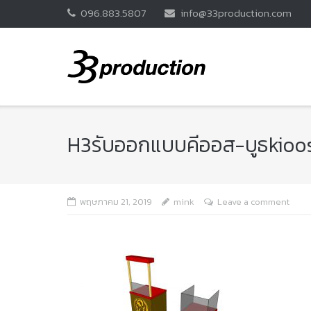
Skip
096.883.5807
info@33production.com
to
content
H3รับออกแบบคีออส-บูธkio
พฤษภาคม 21, 2019
mink
Leave a comment