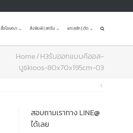
| สื่อโฆษณา
สิ่งพิมพ์ | สกรีน
แกะสลัก | ตัด
Home
/
H3รับออกแบบคีออส-
บูธkioos-80x70x195cm-03
แนะแนว
เรื่อง
สอบถามเราทาง LINE@
ได้เลย