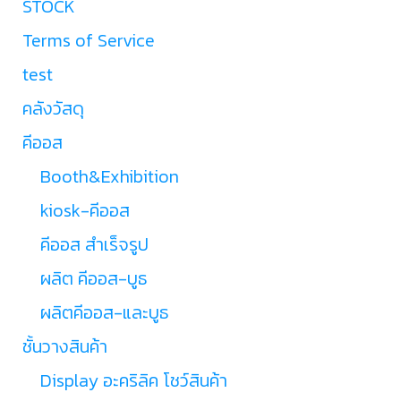
STOCK
Terms of Service
test
คลังวัสดุ
คีออส
Booth&Exhibition
kiosk-คีออส
คีออส สำเร็จรูป
ผลิต คีออส-บูธ
ผลิตคีออส-และบูธ
ชั้นวางสินค้า
Display อะคริลิค โชว์สินค้า