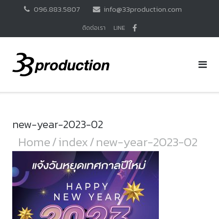
Skip
096.883.5807
info@33production.com
to
content
ติดต่อเรา
LINE
new-year-2023-02
Home
/
index
/
new-year-2023-02