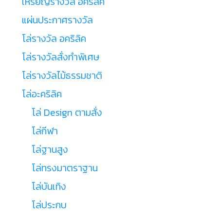
เหรียญรางวัล อคริลิค
แผ่นประกาศรางวัล
โล่รางวัล อคริลิค
โล่รางวัลสั่งทำพิเศษ
โล่รางวัลไม้ธรรมชาติ
โล่อะคริลิค
โล่ Design ตามสั่ง
โล่กีฬา
โล่ฐานสูง
โล่ทรงมาตราฐาน
โล่บันเทิง
โล่ประกบ