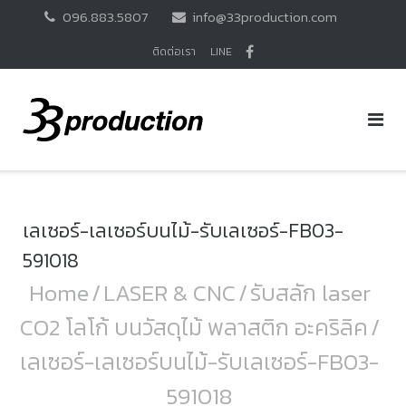
Skip
096.883.5807
info@33production.com
to
content
ติดต่อเรา
LINE
เลเซอร์-เลเซอร์บนไม้-รับเลเซอร์-FB03-
591018
Home
/
LASER & CNC
/
รับสลัก laser
CO2 โลโก้ บนวัสดุไม้ พลาสติก อะคริลิค
/
เลเซอร์-เลเซอร์บนไม้-รับเลเซอร์-FB03-
591018