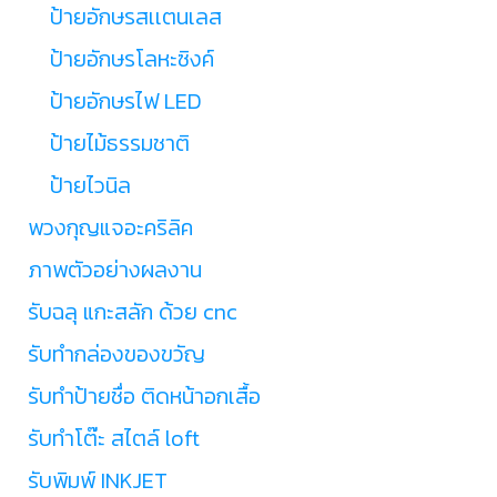
ป้ายอักษรสเเตนเลส
ป้ายอักษรโลหะซิงค์
ป้ายอักษรไฟ LED
ป้ายไม้ธรรมชาติ
ป้ายไวนิล
พวงกุญแจอะคริลิค
ภาพตัวอย่างผลงาน
รับฉลุ แกะสลัก ด้วย cnc
รับทำกล่องของขวัญ
รับทำป้ายชื่อ ติดหน้าอกเสื้อ
รับทำโต๊ะ สไตล์ loft
รับพิมพ์ INKJET