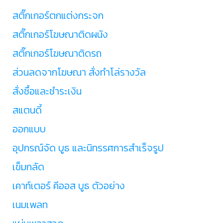
สติ๊กเกอร์ตกแต่งกระจก
สติ๊กเกอร์โฆษณาติดผนัง
สติ๊กเกอร์โฆษณาติดรถ
ส่วนลดจากโฆษณา สั่งทำโล่รางวัล
สั่งซื้อและชำระเงิน
สแตนดี้
ออกแบบ
อุปกรณ์จัด บูธ และนิทรรศการสำเร็จรูป
เข็มกลัด
เคาท์เตอร์ คีออส บูธ ตัวอย่าง
เนมเพลท