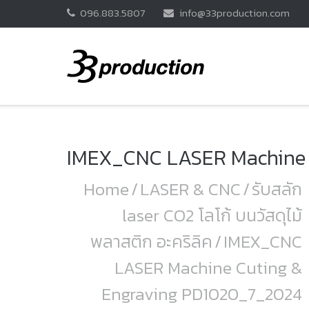
Skip
096.883.5807
info@33production.com
to
content
IMEX_CNC LASER Machine 
Home
/
LASER & CNC
/
รับสลัก
laser CO2 โลโก้ บนวัสดุไม้
พลาสติก อะคริลิค
/
IMEX_CNC
LASER Machine Cuting &
Engraving PD1020_7_2024