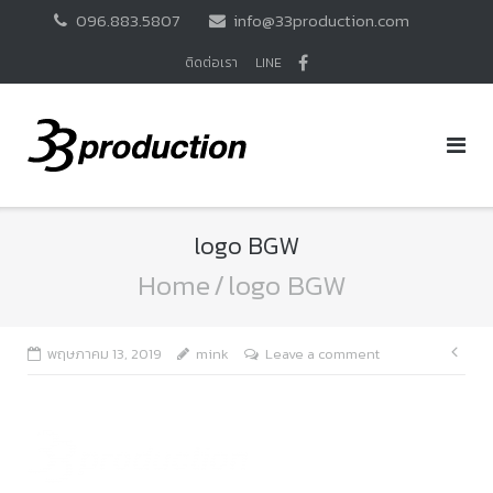
Skip
096.883.5807
info@33production.com
to
content
ติดต่อเรา
LINE
logo BGW
Home
/
logo BGW
แนะ
พฤษภาคม 13, 2019
mink
Leave a comment
เรื่อ