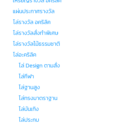
เหรียญรางวัล อคริลิค
แผ่นประกาศรางวัล
โล่รางวัล อคริลิค
โล่รางวัลสั่งทำพิเศษ
โล่รางวัลไม้ธรรมชาติ
โล่อะคริลิค
โล่ Design ตามสั่ง
โล่กีฬา
โล่ฐานสูง
โล่ทรงมาตราฐาน
โล่บันเทิง
โล่ประกบ