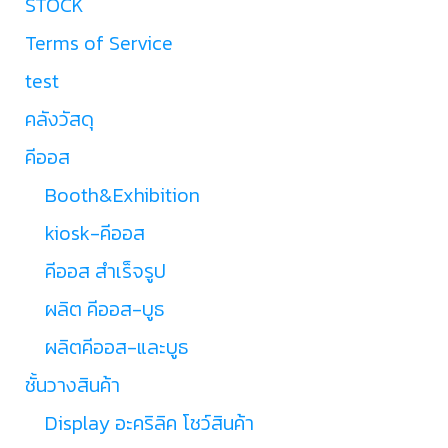
STOCK
Terms of Service
test
คลังวัสดุ
คีออส
Booth&Exhibition
kiosk-คีออส
คีออส สำเร็จรูป
ผลิต คีออส-บูธ
ผลิตคีออส-และบูธ
ชั้นวางสินค้า
Display อะคริลิค โชว์สินค้า