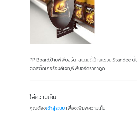
PP Board,ป้ายพีพีบอร์ด ,สแตนดี้,ป้ายแขวน,Standee ตั้
ติดสติ๊กเกอร์อิงค์เจท,พีพีบอร์ดราคาถูก
ใส่ความเห็น
คุณต้อง
เข้าสู่ระบบ
เพื่อจะพิมพ์ความเห็น