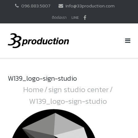
Skip
096.883.5807
info@33production.com
to
content
ติดต่อเรา
LINE
W139_logo-sign-studio
Home
/
sign studio center
/
W139_logo-sign-studio