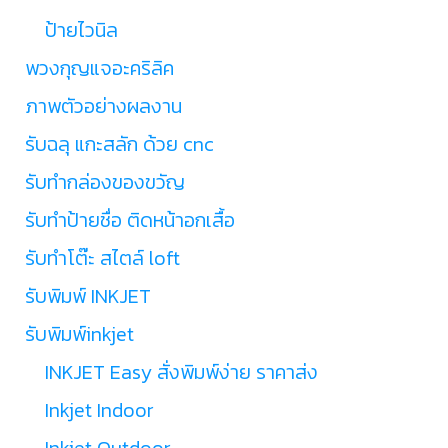
ป้ายไวนิล
พวงกุญแจอะคริลิค
ภาพตัวอย่างผลงาน
รับฉลุ แกะสลัก ด้วย cnc
รับทำกล่องของขวัญ
รับทำป้ายชื่อ ติดหน้าอกเสื้อ
รับทำโต๊ะ สไตล์ loft
รับพิมพ์ INKJET
รับพิมพ์inkjet
INKJET Easy สั่งพิมพ์ง่าย ราคาส่ง
Inkjet Indoor
Inkjet Outdoor