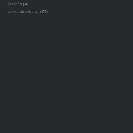
โล่รางวัล
(14)
โล่รางวัลเเยกประเภท
(19)