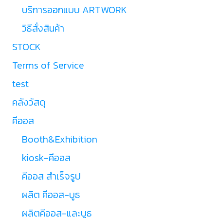
บริการออกแบบ ARTWORK
วิธีสั่งสินค้า
STOCK
Terms of Service
test
คลังวัสดุ
คีออส
Booth&Exhibition
kiosk-คีออส
คีออส สำเร็จรูป
ผลิต คีออส-บูธ
ผลิตคีออส-และบูธ