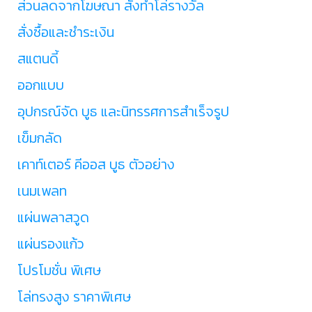
ส่วนลดจากโฆษณา สั่งทำโล่รางวัล
สั่งซื้อและชำระเงิน
สแตนดี้
ออกแบบ
อุปกรณ์จัด บูธ และนิทรรศการสำเร็จรูป
เข็มกลัด
เคาท์เตอร์ คีออส บูธ ตัวอย่าง
เนมเพลท
แผ่นพลาสวูด
แผ่นรองแก้ว
โปรโมชั่น พิเศษ
โล่ทรงสูง ราคาพิเศษ