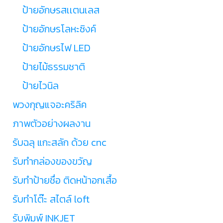
ป้ายอักษรสเเตนเลส
ป้ายอักษรโลหะซิงค์
ป้ายอักษรไฟ LED
ป้ายไม้ธรรมชาติ
ป้ายไวนิล
พวงกุญแจอะคริลิค
ภาพตัวอย่างผลงาน
รับฉลุ แกะสลัก ด้วย cnc
รับทำกล่องของขวัญ
รับทำป้ายชื่อ ติดหน้าอกเสื้อ
รับทำโต๊ะ สไตล์ loft
รับพิมพ์ INKJET