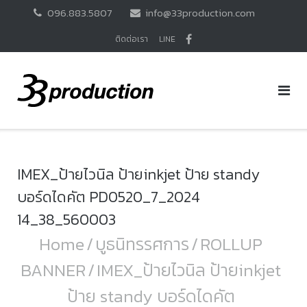
Skip
096.883.5807
info@33production.com
to
content
ติดต่อเรา
LINE
IMEX_ป้ายไวนิล ป้ายinkjet ป้าย standy
บอร์ดไดคัต PD0520_7_2024
14_38_560003
Home
/
บูธนิทรรศการ
/
ROLLUP
BANNER
/
IMEX_ป้ายไวนิล ป้ายinkjet
ป้าย standy บอร์ดไดคัต