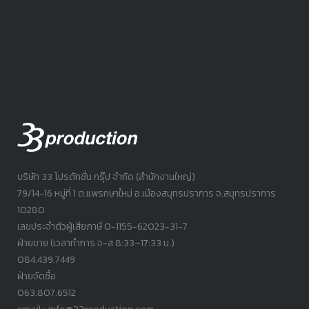
บริษัท 33 โปรดักชั่น กรุ๊ป จำกัด (สำนักงานใหญ่)
79/14-16 หมู่ที่ 1 ต.แพรกษาใหม่ อ.เมืองสมุทรปราการ จ.สมุทรปราการ
10280
เลขประจำตัวผู้เสียภาษี 0-1155-62023-31-7
ฝ่ายขาย (เวลาทำการ จ-ส 8:33~17:33 น.)
084.439.7449
ฝ่ายจัดซื้อ
063.807.6512