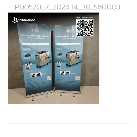
PD0520_7_2024 14_38_560003