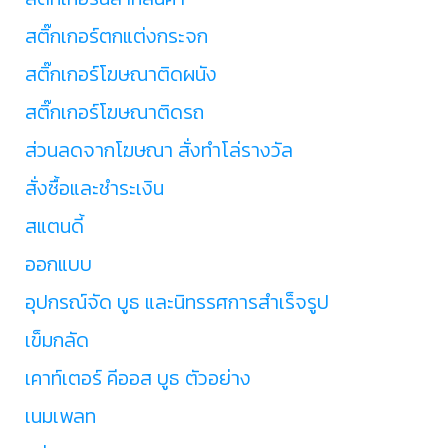
สติ๊กเกอร์ตกแต่งกระจก
สติ๊กเกอร์โฆษณาติดผนัง
สติ๊กเกอร์โฆษณาติดรถ
ส่วนลดจากโฆษณา สั่งทำโล่รางวัล
สั่งซื้อและชำระเงิน
สแตนดี้
ออกแบบ
อุปกรณ์จัด บูธ และนิทรรศการสำเร็จรูป
เข็มกลัด
เคาท์เตอร์ คีออส บูธ ตัวอย่าง
เนมเพลท