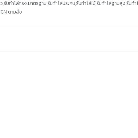
าว,รับทำโล่ทรง มาตรฐาน,รับทำโล่ประกบ,รับทำโล่ไม้,รับทำโล่ฐานสูง,รับทำโ
IGN ตามสั่ง