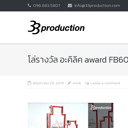
Skip
096.883.5807
info@33production.com
to
content
โล่รางวัล อะคิลิค award FB6
พฤษภาคม 20, 2019
mink
Leave a comment