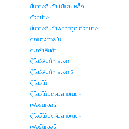
ชั้นวางสินค้า ไม้และเหล็ก
ตัวอย่าง
ชั้นวางสินค้าพลาสวูด ตัวอย่าง
ตกแต่งภายใน
ตะกร้าสินค้า
ตู้โชว์สินค้ากระจก
ตู้โชว์สินค้ากระจก 2
ตู้โชว์ไม้
ตู้โชว์ไม้ปิดผิวลามิเนต-
เฟอร์นิเจอร์
ตู้โชว์ไม้ปิดผิวลามิเนต-
เฟอร์นิเจอร์