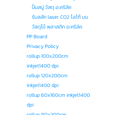
ปั้มสบู่ วัสดุ อะคริลิค
รับสลัก laser CO2 โลโก้ บน
วัสดุไม้ พลาสติก อะคริลิค
PP Board
Privacy Policy
rollup 100x200cm
inkjet1400 dpi
rollup 120x200cm
inkjet1400 dpi
rollup 60x160cm inkjet1400
dpi
rollup 80x200cm