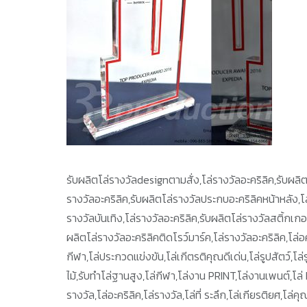
รับผลิตโล่รางวัลdesignตามสั่ง,โล่รางวัลอะคริลิค,รับผลิต
รางวัลอะคริลิค,รับผลิตโล่รางวัลประกบอะคริลิคหน้าหลัง,โล
รางวัลบันเทิง,โล่รางวัลอะคริลิค,รับผลิตโล่รางวัลสติ้กเกอร
ผลิตโล่รางวัลอะคริลิคติดโรว์มาร์ค,โล่รางวัลอะคริลิค,โล่อคร
กีฬา,โล่ประกวดแข่งขัน,โล่เกีตรติคุณดีเด่น,โล่รูปสัตว์,โ
ไม้,รับทำโล่ฐานสูง,โล่กีฬา,โล่งาน PRINT,โล่งานเพนต์,โล่ 
รางวัล,โล่อะคริลิค,โล่รางวัล,โล่ที่ ระลึก,โล่เกียรติยศ,โล่