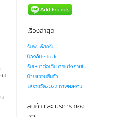
เรื่องล่าสุด
รับพิมพ์สกรีน
ป้องกัน: stock
รับเหมาต่อเติม ตกแต่งภายใน
่
ป้ายแขวนสินค้า
ตโล่
โล่รางวัล2022 ภาพผลงาน
โล่
สินค้า และ บริการ ของ
เรา