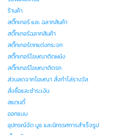
ร้านค้า
สติ๊กเกอร์ และ ฉลากสินค้า
สติ๊กเกอร์ฉลากสินค้า
สติ๊กเกอร์ตกแต่งกระจก
สติ๊กเกอร์โฆษณาติดผนัง
สติ๊กเกอร์โฆษณาติดรถ
ส่วนลดจากโฆษณา สั่งทำโล่รางวัล
สั่งซื้อและชำระเงิน
สแตนดี้
ออกแบบ
อุปกรณ์จัด บูธ และนิทรรศการสำเร็จรูป