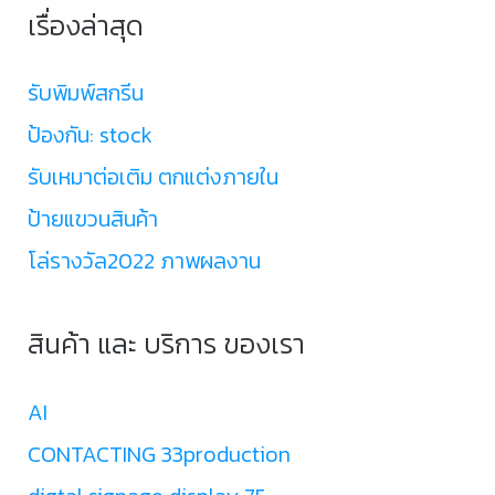
เรื่องล่าสุด
รับพิมพ์สกรีน
ป้องกัน: stock
รับเหมาต่อเติม ตกแต่งภายใน
ป้ายแขวนสินค้า
โล่รางวัล2022 ภาพผลงาน
สินค้า และ บริการ ของเรา
AI
CONTACTING 33production