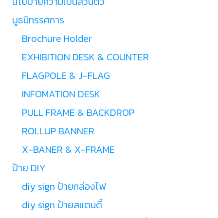
นโยบายความเป็นส่วนตัว
บูธนิทรรศการ
Brochure Holder
EXHIBITION DESK & COUNTER
FLAGPOLE & J-FLAG
INFOMATION DESK
PULL FRAME & BACKDROP
ROLLUP BANNER
X-BANER & X-FRAME
ป้าย DIY
diy sign ป้ายกล่องไฟ
diy sign ป้ายสแตนดี้