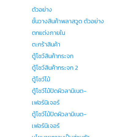
ตัวอย่าง
ชั้นวางสินค้าพลาสวูด ตัวอย่าง
ตกแต่งภายใน
ตะกร้าสินค้า
ตู้โชว์สินค้ากระจก
ตู้โชว์สินค้ากระจก 2
ตู้โชว์ไม้
ตู้โชว์ไม้ปิดผิวลามิเนต-
เฟอร์นิเจอร์
ตู้โชว์ไม้ปิดผิวลามิเนต-
เฟอร์นิเจอร์