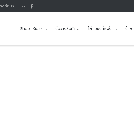
ติดต่อเรา
LINE
Shop | Kiosk
ชั้นวางสินค้า
โล่ | ของที่ระลึก
ป้าย 