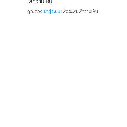
ใส่ความเห็น
คุณต้อง
เข้าสู่ระบบ
เพื่อจะพิมพ์ความเห็น