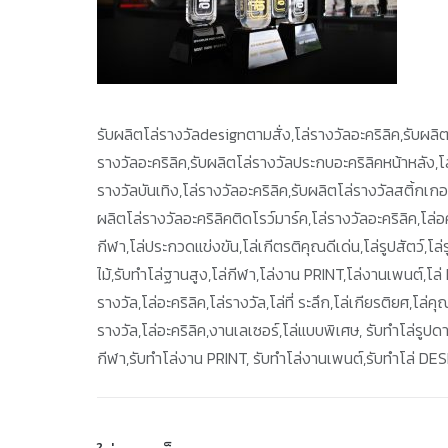
รับผลิตโล่รางวัลdesignตามสั่ง,โล่รางวัลอะคริลิค,รับผลิต
รางวัลอะคริลิค,รับผลิตโล่รางวัลประกบอะคริลิคหน้าหลัง,โล
รางวัลบันเทิง,โล่รางวัลอะคริลิค,รับผลิตโล่รางวัลสติ้กเกอร
ผลิตโล่รางวัลอะคริลิคติดโรว์มาร์ค,โล่รางวัลอะคริลิค,โล่อคร
กีฬา,โล่ประกวดแข่งขัน,โล่เกีตรติคุณดีเด่น,โล่รูปสัตว์,โ
ไม้,รับทำโล่ฐานสูง,โล่กีฬา,โล่งาน PRINT,โล่งานเพนต์,โล่ 
รางวัล,โล่อะคริลิค,โล่รางวัล,โล่ที่ ระลึก,โล่เกียรติยศ,โล่
รางวัล,โล่อะคริลิค,งานเลเซอร์,โล่แบบพิเศษ, รับทำโล่รูปด
กีฬา,รับทำโล่งาน PRINT, รับทำโล่งานเพนต์,รับทำโล่ DES