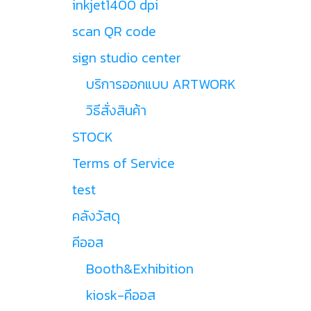
inkjet1400 dpi
scan QR code
sign studio center
บริการออกแบบ ARTWORK
วิธีสั่งสินค้า
STOCK
Terms of Service
test
คลังวัสดุ
คีออส
Booth&Exhibition
kiosk-คีออส