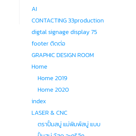
AI
CONTACTING 33production
digtal signage display 75
footer ติดต่อ
GRAPHIC DESIGN ROOM
Home
Home 2019
Home 2020
index
LASER & CNC
ตราปั้มสบู่ แม่พิมพ์สบู่ แบบ
ปั้มสบู่ วัสดุ อะคริลิค