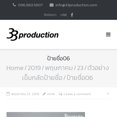
Skip
096.883.5807
info@33production.com
to
content
ติดต่อเรา
LINE
ป้ายชื่อ06
Home
/
2019
/
พฤษภาคม
/
23
/
ตัวอย่าง
เข็มกลัดป้ายชื่อ
/
ป้ายชื่อ06
แนะ
พฤษภาคม 23, 2019
mink
Leave a comment
เรื่อ