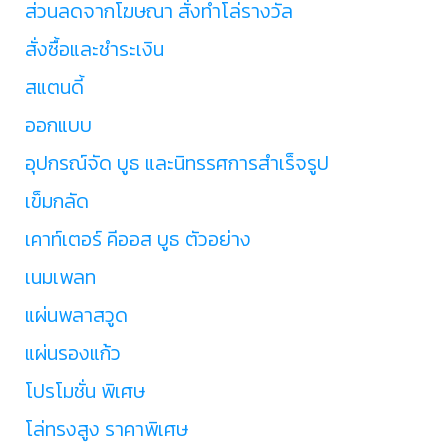
ส่วนลดจากโฆษณา สั่งทำโล่รางวัล
สั่งซื้อและชำระเงิน
สแตนดี้
ออกแบบ
อุปกรณ์จัด บูธ และนิทรรศการสำเร็จรูป
เข็มกลัด
เคาท์เตอร์ คีออส บูธ ตัวอย่าง
เนมเพลท
แผ่นพลาสวูด
แผ่นรองแก้ว
โปรโมชั่น พิเศษ
โล่ทรงสูง ราคาพิเศษ