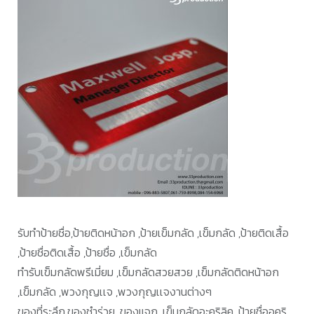
รับทำป้ายชื่อ,ป้ายติดหน้าอก ,ป้ายเข็มกลัด ,เข็มกลัด ,ป้ายติดเสื้อ
,ป้ายชื่อติดเสื้อ ,ป้ายชื่อ ,เข็มกลัด
ทำรับเข็มกลัดพรีเมี่ยม ,เข็มกลัดสวยสวย ,เข็มกลัดติดหน้าอก
,เข็มกลัด ,พวงกุญเเจ ,พวงกุญเเจงานต่างๆ
ของที่ระลึก,ของชำร่วย ,ของแจก ,เข็มกลัดอะคริลิค, ป้ายชื่ออคริ