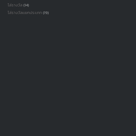
โล่รางวัล
(14)
โล่รางวัลเเยกประเภท
(19)