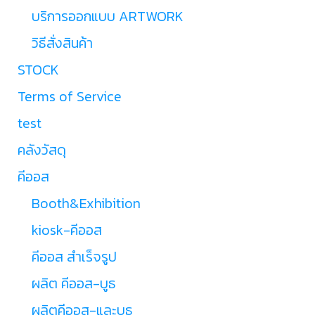
บริการออกแบบ ARTWORK
วิธีสั่งสินค้า
STOCK
Terms of Service
test
คลังวัสดุ
คีออส
Booth&Exhibition
kiosk-คีออส
คีออส สำเร็จรูป
ผลิต คีออส-บูธ
ผลิตคีออส-และบูธ