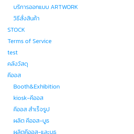
บริการออกแบบ ARTWORK
วิธีสั่งสินค้า
STOCK
Terms of Service
test
คลังวัสดุ
คีออส
Booth&Exhibition
kiosk-คีออส
คีออส สำเร็จรูป
ผลิต คีออส-บูธ
ผลิตคีออส-และบูธ