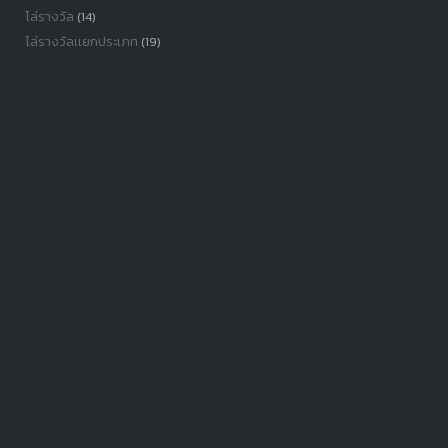
โล่รางวัล
(14)
โล่รางวัลเเยกประเภท
(19)