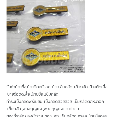
รับทำป้ายชื่อ,ป้ายติดหน้าอก ,ป้ายเข็มกลัด ,เข็มกลัด ,ป้ายติดเสื้อ
,ป้ายชื่อติดเสื้อ ,ป้ายชื่อ ,เข็มกลัด
ทำรับเข็มกลัดพรีเมี่ยม ,เข็มกลัดสวยสวย ,เข็มกลัดติดหน้าอก
,เข็มกลัด ,พวงกุญเเจ ,พวงกุญเเจงานต่างๆ
ของที่ระลึก,ของชำร่วย ,ของแจก ,เข็มกลัดอะคริลิค, ป้ายชื่ออคริ