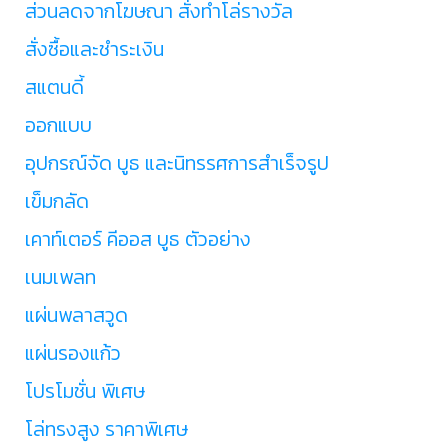
ส่วนลดจากโฆษณา สั่งทำโล่รางวัล
สั่งซื้อและชำระเงิน
สแตนดี้
ออกแบบ
อุปกรณ์จัด บูธ และนิทรรศการสำเร็จรูป
เข็มกลัด
เคาท์เตอร์ คีออส บูธ ตัวอย่าง
เนมเพลท
แผ่นพลาสวูด
แผ่นรองแก้ว
โปรโมชั่น พิเศษ
โล่ทรงสูง ราคาพิเศษ