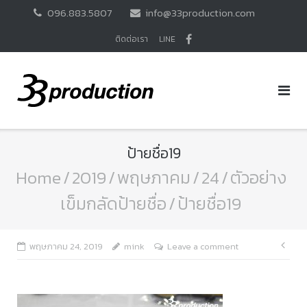
Skip
096.883.5807
info@33production.com
to
content
ติดต่อเรา
LINE
ป้ายชื่อ19
Home
/
2019
/
พฤษภาคม
/
24
/
ตัวอย่าง
เข็มกลัดป้ายชื่อ
/
ป้ายชื่อ19
แนะ
พฤษภาคม 24, 2019
mink
Leave a comment
เรื่อ