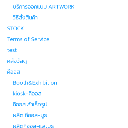
บริการออกแบบ ARTWORK
วิธีสั่งสินค้า
STOCK
Terms of Service
test
คลังวัสดุ
คีออส
Booth&Exhibition
kiosk-คีออส
คีออส สำเร็จรูป
ผลิต คีออส-บูธ
ผลิตคีออส-และบูธ