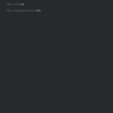
โล่รางวัล
(14)
โล่รางวัลเเยกประเภท
(19)