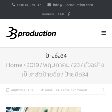
Skip
096.883.5807
info@33production.com
to
content
ติดต่อเรา
LINE
ป้ายชื่อ34
Home
/
2019
/
พฤษภาคม
/
23
/
ตัวอย่าง
เข็มกลัดป้ายชื่อ
/
ป้ายชื่อ34
แนะ
พฤษภาคม 23, 2019
mink
Leave a comment
เรื่อ