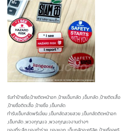
รับทำป้ายชื่อ,ป้ายติดหน้าอก ,ป้ายเข็มกลัด ,เข็มกลัด ,ป้ายติดเสื้อ
,ป้ายชื่อติดเสื้อ ,ป้ายชื่อ ,เข็มกลัด
ทำรับเข็มกลัดพรีเมี่ยม ,เข็มกลัดสวยสวย ,เข็มกลัดติดหน้าอก
,เข็มกลัด ,พวงกุญเเจ ,พวงกุญเเจงานต่างๆ
ของที่ระลึก,ของชำร่วย ,ของแจก ,เข็มกลัดอะคริลิค, ป้ายชื่ออคริ