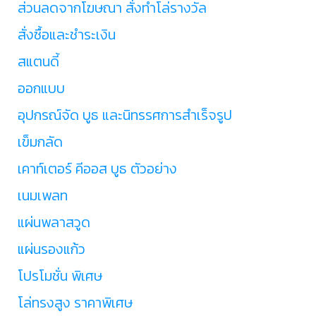
ส่วนลดจากโฆษณา สั่งทำโล่รางวัล
สั่งซื้อและชำระเงิน
สแตนดี้
ออกแบบ
อุปกรณ์จัด บูธ และนิทรรศการสำเร็จรูป
เข็มกลัด
เคาท์เตอร์ คีออส บูธ ตัวอย่าง
เนมเพลท
แผ่นพลาสวูด
แผ่นรองแก้ว
โปรโมชั่น พิเศษ
โล่ทรงสูง ราคาพิเศษ