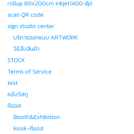
rollup 80x200cm inkjet1400 dpi
scan QR code
sign studio center
บริการออกแบบ ARTWORK
วิธีสั่งสินค้า
STOCK
Terms of Service
test
คลังวัสดุ
คีออส
Booth&Exhibition
kiosk-คีออส