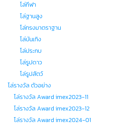
โล่กีฬา
โล่ฐานสูง
โล่ทรงมาตราฐาน
โล่บันเทิง
โล่ประกบ
โล่รูปดาว
โล่รูปสัตว์
โล่รางวัล ตัวอย่าง
โล่รางวัล Award imex2023-11
โล่รางวัล Award imex2023-12
โล่รางวัล Award imex2024-01