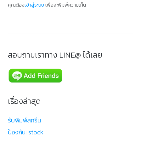
คุณต้อง
เข้าสู่ระบบ
เพื่อจะพิมพ์ความเห็น
สอบถามเราทาง LINE@ ได้เลย
เรื่องล่าสุด
รับพิมพ์สกรีน
ป้องกัน: stock