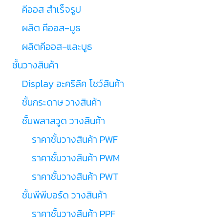
คีออส สำเร็จรูป
ผลิต คีออส-บูธ
ผลิตคีออส-และบูธ
ชั้นวางสินค้า
Display อะคริลิค โชว์สินค้า
ชั้นกระดาษ วางสินค้า
ชั้นพลาสวูด วางสินค้า
ราคาชั้นวางสินค้า PWF
ราคาชั้นวางสินค้า PWM
ราคาชั้นวางสินค้า PWT
ชั้นพีพีบอร์ด วางสินค้า
ราคาชั้นวางสินค้า PPF