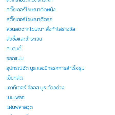
สติ๊กเกอร์โฆษณาติดผนัง
สติ๊กเกอร์โฆษณาติดรถ
ส่วนลดจากโฆษณา สั่งทำโล่รางวัล
สั่งซื้อและชำระเงิน
สแตนดี้
ออกแบบ
อุปกรณ์จัด บูธ และนิทรรศการสำเร็จรูป
เข็มกลัด
เคาท์เตอร์ คีออส บูธ ตัวอย่าง
เนมเพลท
แผ่นพลาสวูด