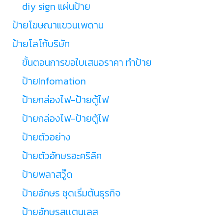
diy sign แผ่นป้าย
ป้ายโฆษณาแขวนเพดาน
ป้ายโลโก้บริษัท
ขั้นตอนการขอใบเสนอราคา ทำป้าย
ป้ายInfomation
ป้ายกล่องไฟ-ป้ายตู้ไฟ
ป้ายกล่องไฟ-ป้ายตู้ไฟ
ป้ายตัวอย่าง
ป้ายตัวอักษรอะคริลิค
ป้ายพลาสวู๊ด
ป้ายอักษร ชุดเริ่มต้นธุรกิจ
ป้ายอักษรสเเตนเลส