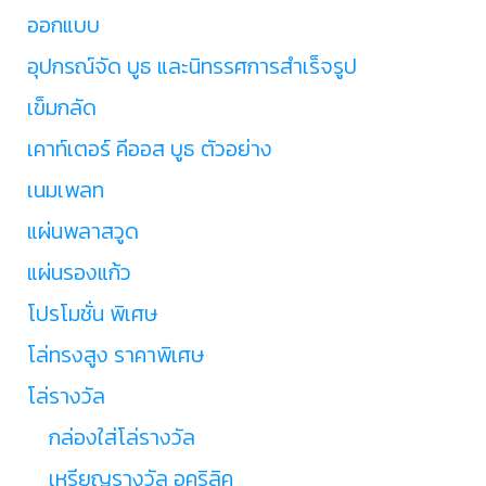
ออกแบบ
อุปกรณ์จัด บูธ และนิทรรศการสำเร็จรูป
เข็มกลัด
เคาท์เตอร์ คีออส บูธ ตัวอย่าง
เนมเพลท
แผ่นพลาสวูด
แผ่นรองแก้ว
โปรโมชั่น พิเศษ
โล่ทรงสูง ราคาพิเศษ
โล่รางวัล
กล่องใส่โล่รางวัล
เหรียญรางวัล อคริลิค