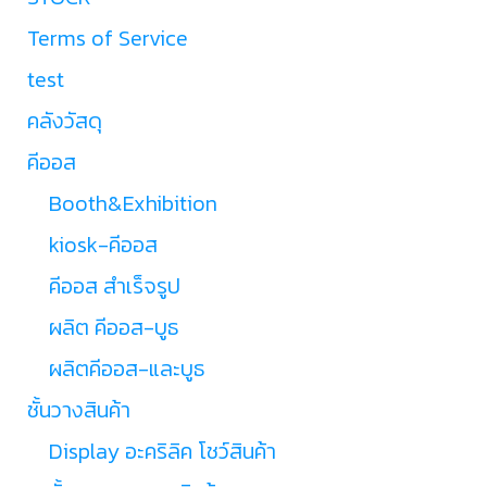
Terms of Service
test
คลังวัสดุ
คีออส
Booth&Exhibition
kiosk-คีออส
คีออส สำเร็จรูป
ผลิต คีออส-บูธ
ผลิตคีออส-และบูธ
ชั้นวางสินค้า
Display อะคริลิค โชว์สินค้า