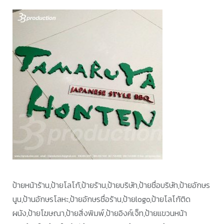
ป้ายหน้าร้าน,ป้ายโลโก้,ป้ายร้าน,ป้ายบริษัท,ป้ายชื่อบริษัท,ป้ายอักษร
นูน,ป้านอักษรโลหะ,ป้ายอักษรชื่อร้าน,ป้ายlogo,ป้ายโลโก้ติด
ผนัง,ป้ายโฆษณา,ป้ายสิ่งพิมพ์,ป้ายอิงค์เจ็ท,ป้ายแขวนหน้า