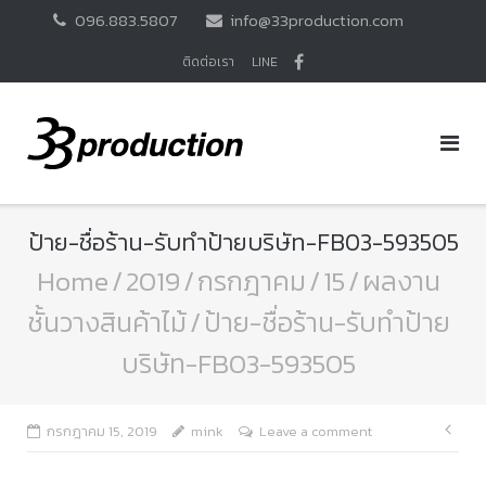
Skip
096.883.5807
info@33production.com
to
content
ติดต่อเรา
LINE
ป้าย-ชื่อร้าน-รับทำป้ายบริษัท-FB03-593505
Home
/
2019
/
กรกฎาคม
/
15
/
ผลงาน
ชั้นวางสินค้าไม้
/
ป้าย-ชื่อร้าน-รับทำป้าย
บริษัท-FB03-593505
แนะ
กรกฎาคม 15, 2019
mink
Leave a comment
เรื่อ