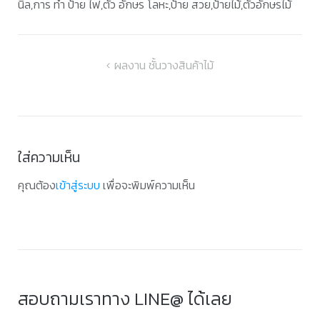
นิล,การ ทํา ป้าย ไฟ,ตัว อักษร โลหะ,ป้าย สวย,ป้ายไม้,ตัวอักษรไม้
แนะแนว
ผลงาน ชั้นวางสินค้าไม้
เรื่อง
ใส่ความเห็น
คุณต้อง
เข้าสู่ระบบ
เพื่อจะพิมพ์ความเห็น
สอบถามเราทาง LINE@ ได้เลย