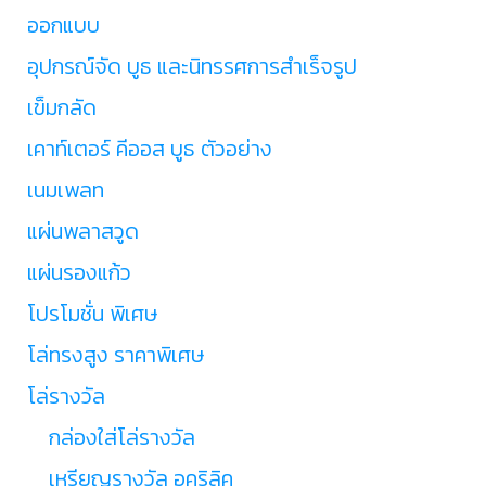
ออกแบบ
อุปกรณ์จัด บูธ และนิทรรศการสำเร็จรูป
เข็มกลัด
เคาท์เตอร์ คีออส บูธ ตัวอย่าง
เนมเพลท
แผ่นพลาสวูด
แผ่นรองแก้ว
โปรโมชั่น พิเศษ
โล่ทรงสูง ราคาพิเศษ
โล่รางวัล
กล่องใส่โล่รางวัล
เหรียญรางวัล อคริลิค