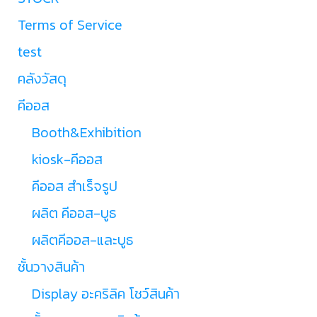
Terms of Service
test
คลังวัสดุ
คีออส
Booth&Exhibition
kiosk-คีออส
คีออส สำเร็จรูป
ผลิต คีออส-บูธ
ผลิตคีออส-และบูธ
ชั้นวางสินค้า
Display อะคริลิค โชว์สินค้า