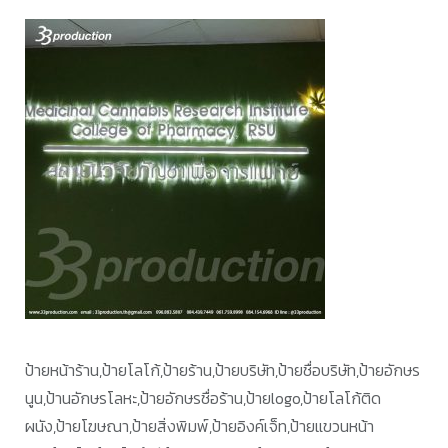
ป้ายหน้าร้าน,ป้ายโลโก้,ป้ายร้าน,ป้ายบริษัท,ป้ายชื่อบริษัท,ป้ายอักษร
นูน,ป้านอักษรโลหะ,ป้ายอักษรชื่อร้าน,ป้ายlogo,ป้ายโลโก้ติด
ผนัง,ป้ายโฆษณา,ป้ายสิ่งพิมพ์,ป้ายอิงค์เจ็ท,ป้ายแขวนหน้า