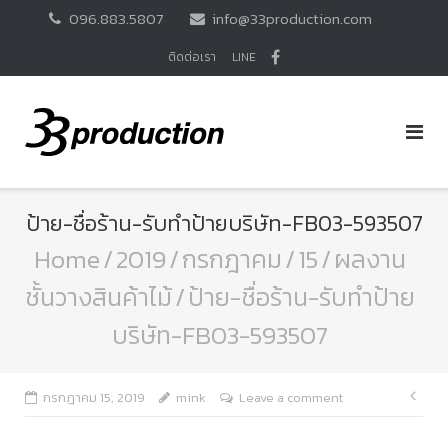
Skip
096.883.5807
info@33production.com
to
content
ติดต่อเรา
LINE
ป้าย-ชื่อร้าน-รับทำป้ายบริษัท-FB03-593507
Home
/
2019
/
กรกฎาคม
/
15
/
ผลงาน
ชั้นวางสินค้าไม้
/
ป้าย-ชื่อร้าน-รับทำป้าย
บริษัท-FB03-593507
แนะ
กรกฎาคม 15, 2019
mink
Leave a comment
เรื่อ