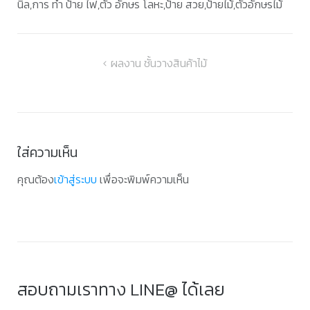
นิล,การ ทํา ป้าย ไฟ,ตัว อักษร โลหะ,ป้าย สวย,ป้ายไม้,ตัวอักษรไม้
แนะแนว
ผลงาน ชั้นวางสินค้าไม้
เรื่อง
ใส่ความเห็น
คุณต้อง
เข้าสู่ระบบ
เพื่อจะพิมพ์ความเห็น
สอบถามเราทาง LINE@ ได้เลย