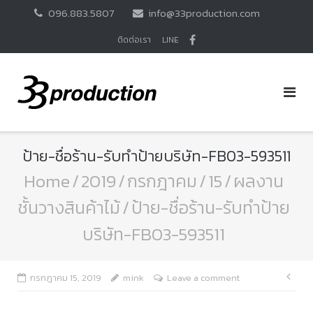
Skip
096.883.5807
info@33production.com
to
content
ติดต่อเรา
LINE
ป้าย-ชื่อร้าน-รับทำป้ายบริษัท-FB03-593511
Home
/
2019
/
กรกฎาคม
/
15
/
ผลงาน
ชั้นวางสินค้าไม้
/
ป้าย-ชื่อร้าน-รับทำป้าย
บริษัท-FB03-593511
แนะ
กรกฎาคม 15, 2019
mink
Leave a comment
เรื่อ