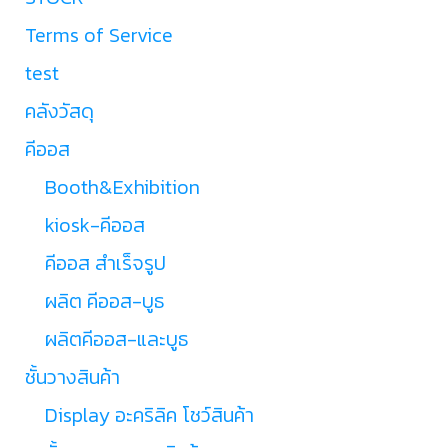
Terms of Service
test
คลังวัสดุ
คีออส
Booth&Exhibition
kiosk-คีออส
คีออส สำเร็จรูป
ผลิต คีออส-บูธ
ผลิตคีออส-และบูธ
ชั้นวางสินค้า
Display อะคริลิค โชว์สินค้า