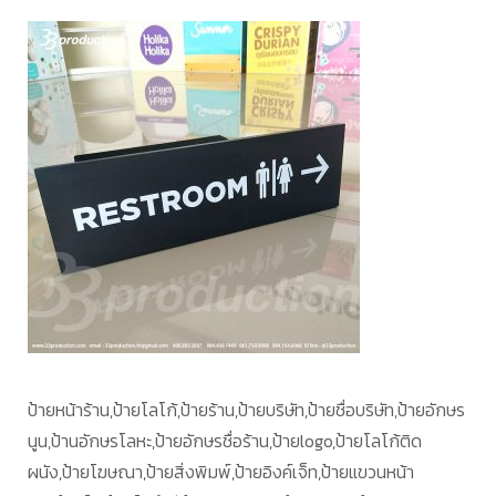
ป้ายหน้าร้าน,ป้ายโลโก้,ป้ายร้าน,ป้ายบริษัท,ป้ายชื่อบริษัท,ป้ายอักษร
นูน,ป้านอักษรโลหะ,ป้ายอักษรชื่อร้าน,ป้ายlogo,ป้ายโลโก้ติด
ผนัง,ป้ายโฆษณา,ป้ายสิ่งพิมพ์,ป้ายอิงค์เจ็ท,ป้ายแขวนหน้า