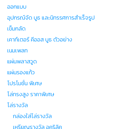
ออกแบบ
อุปกรณ์จัด บูธ และนิทรรศการสำเร็จรูป
เข็มกลัด
เคาท์เตอร์ คีออส บูธ ตัวอย่าง
เนมเพลท
แผ่นพลาสวูด
แผ่นรองแก้ว
โปรโมชั่น พิเศษ
โล่ทรงสูง ราคาพิเศษ
โล่รางวัล
กล่องใส่โล่รางวัล
เหรียญรางวัล อคริลิค