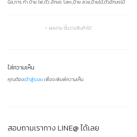
นิล,การ ทํา ป้าย ไฟ,ตัว อักษร โลหะ,ป้าย สวย,ป้ายไม้,ตัวอักษรไม้
แนะแนว
ผลงาน ชั้นวางสินค้าไม้
เรื่อง
ใส่ความเห็น
คุณต้อง
เข้าสู่ระบบ
เพื่อจะพิมพ์ความเห็น
สอบถามเราทาง LINE@ ได้เลย