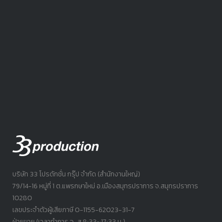
บริษัท 33 โปรดักชั่น กรุ๊ป จำกัด (สำนักงานใหญ่)
79/14-16 หมู่ที่ 1 ต.แพรกษาใหม่ อ.เมืองสมุทรปราการ จ.สมุทรปราการ
10280
เลขประจำตัวผู้เสียภาษี 0-1155-62023-31-7
ฝ่ายขาย (เวลาทำการ จ-ส 8:33~17:33 น.)