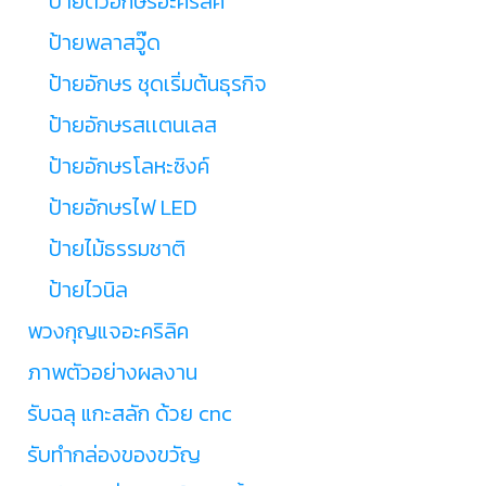
ป้ายตัวอักษรอะคริลิค
ป้ายพลาสวู๊ด
ป้ายอักษร ชุดเริ่มต้นธุรกิจ
ป้ายอักษรสเเตนเลส
ป้ายอักษรโลหะซิงค์
ป้ายอักษรไฟ LED
ป้ายไม้ธรรมชาติ
ป้ายไวนิล
พวงกุญแจอะคริลิค
ภาพตัวอย่างผลงาน
รับฉลุ แกะสลัก ด้วย cnc
รับทำกล่องของขวัญ