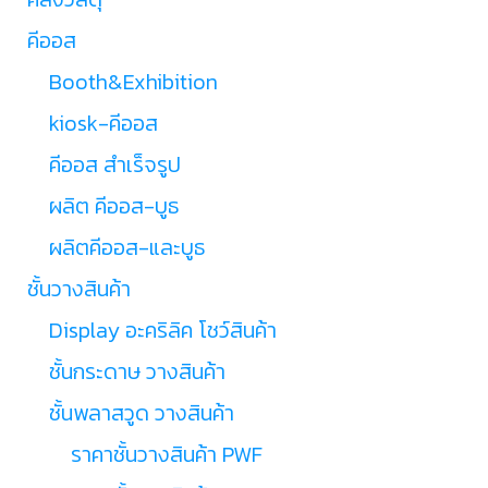
คีออส
Booth&Exhibition
kiosk-คีออส
คีออส สำเร็จรูป
ผลิต คีออส-บูธ
ผลิตคีออส-และบูธ
ชั้นวางสินค้า
Display อะคริลิค โชว์สินค้า
ชั้นกระดาษ วางสินค้า
ชั้นพลาสวูด วางสินค้า
ราคาชั้นวางสินค้า PWF