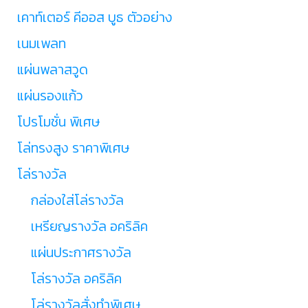
เคาท์เตอร์ คีออส บูธ ตัวอย่าง
เนมเพลท
แผ่นพลาสวูด
แผ่นรองแก้ว
โปรโมชั่น พิเศษ
โล่ทรงสูง ราคาพิเศษ
โล่รางวัล
กล่องใส่โล่รางวัล
เหรียญรางวัล อคริลิค
แผ่นประกาศรางวัล
โล่รางวัล อคริลิค
โล่รางวัลสั่งทำพิเศษ