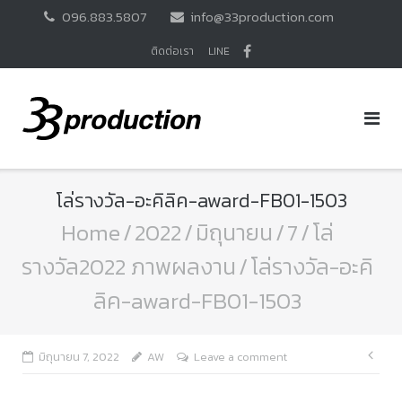
Skip
096.883.5807
info@33production.com
to
content
ติดต่อเรา
LINE
โล่รางวัล-อะคิลิค-award-FB01-1503
Home
/
2022
/
มิถุนายน
/
7
/
โล่
รางวัล2022 ภาพผลงาน
/
โล่รางวัล-อะคิ
ลิค-award-FB01-1503
แนะ
มิถุนายน 7, 2022
AW
Leave a comment
เรื่อ