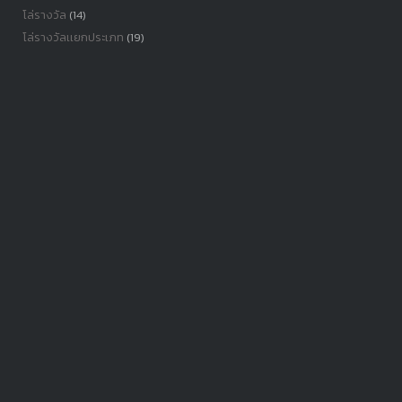
โล่รางวัล
(14)
โล่รางวัลเเยกประเภท
(19)