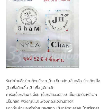
รับทำป้ายชื่อ,ป้ายติดหน้าอก ,ป้ายเข็มกลัด ,เข็มกลัด ,ป้ายติดเสื้อ
,ป้ายชื่อติดเสื้อ ,ป้ายชื่อ ,เข็มกลัด
ทำรับเข็มกลัดพรีเมี่ยม ,เข็มกลัดสวยสวย ,เข็มกลัดติดหน้าอก
,เข็มกลัด ,พวงกุญเเจ ,พวงกุญเเจงานต่างๆ
ของที่ระลึก,ของชำร่วย ,ของแจก ,เข็มกลัดอะคริลิค, ป้ายชื่ออคริ