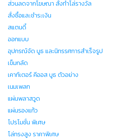
ส่วนลดจากโฆษณา สั่งทำโล่รางวัล
สั่งซื้อและชำระเงิน
สแตนดี้
ออกแบบ
อุปกรณ์จัด บูธ และนิทรรศการสำเร็จรูป
เข็มกลัด
เคาท์เตอร์ คีออส บูธ ตัวอย่าง
เนมเพลท
แผ่นพลาสวูด
แผ่นรองแก้ว
โปรโมชั่น พิเศษ
โล่ทรงสูง ราคาพิเศษ