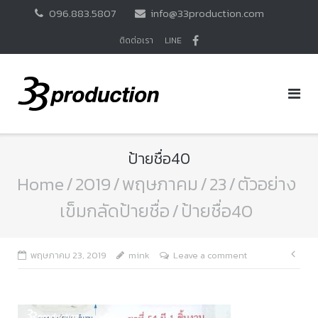
Skip
096.883.5807
info@33production.com
to
content
ติดต่อเรา
LINE
ป้ายชื่อ40
Home
/
2019
/
พฤษภาคม
/
23
/
ตัวอย่าง
เข็มกลัดป้ายชื่อ
/
ป้ายชื่อ40
แนะ
พฤษภาคม 23, 2019
mink
Leave a comment
เรื่อ