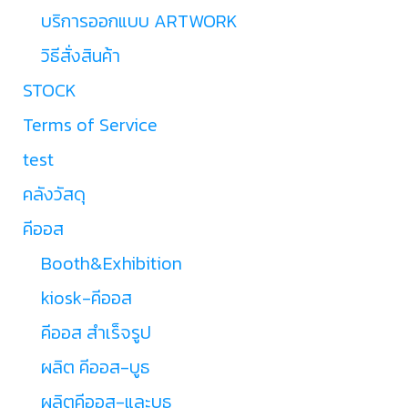
บริการออกแบบ ARTWORK
วิธีสั่งสินค้า
STOCK
Terms of Service
test
คลังวัสดุ
คีออส
Booth&Exhibition
kiosk-คีออส
คีออส สำเร็จรูป
ผลิต คีออส-บูธ
ผลิตคีออส-และบูธ